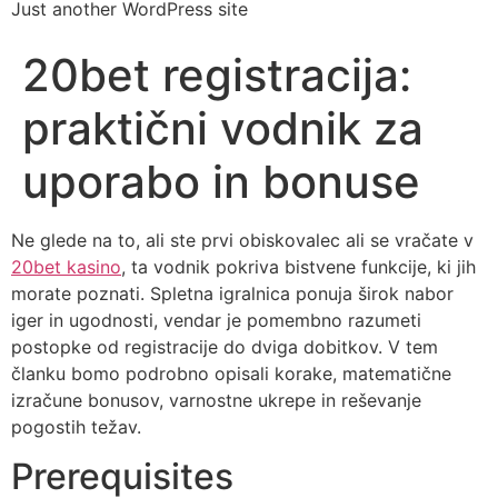
Just another WordPress site
20bet registracija:
praktični vodnik za
uporabo in bonuse
Ne glede na to, ali ste prvi obiskovalec ali se vračate v
20bet kasino
, ta vodnik pokriva bistvene funkcije, ki jih
morate poznati. Spletna igralnica ponuja širok nabor
iger in ugodnosti, vendar je pomembno razumeti
postopke od registracije do dviga dobitkov. V tem
članku bomo podrobno opisali korake, matematične
izračune bonusov, varnostne ukrepe in reševanje
pogostih težav.
Prerequisites