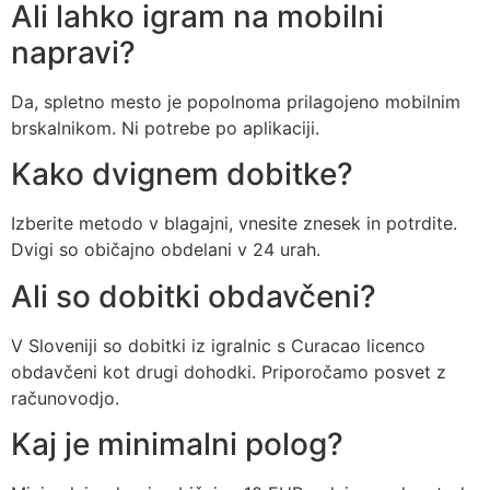
Ali lahko igram na mobilni
napravi?
Da, spletno mesto je popolnoma prilagojeno mobilnim
brskalnikom. Ni potrebe po aplikaciji.
Kako dvignem dobitke?
Izberite metodo v blagajni, vnesite znesek in potrdite.
Dvigi so običajno obdelani v 24 urah.
Ali so dobitki obdavčeni?
V Sloveniji so dobitki iz igralnic s Curacao licenco
obdavčeni kot drugi dohodki. Priporočamo posvet z
računovodjo.
Kaj je minimalni polog?