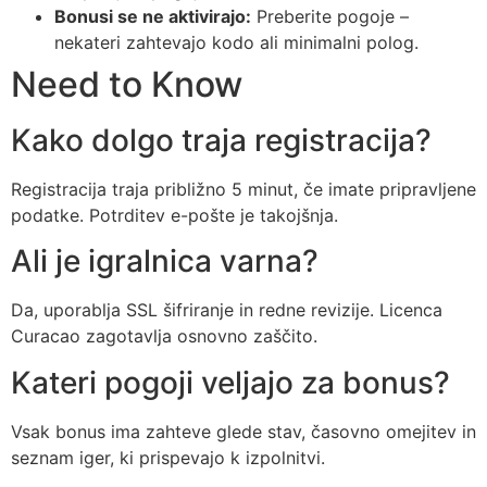
Bonusi se ne aktivirajo:
Preberite pogoje –
nekateri zahtevajo kodo ali minimalni polog.
Need to Know
Kako dolgo traja registracija?
Registracija traja približno 5 minut, če imate pripravljene
podatke. Potrditev e-pošte je takojšnja.
Ali je igralnica varna?
Da, uporablja SSL šifriranje in redne revizije. Licenca
Curacao zagotavlja osnovno zaščito.
Kateri pogoji veljajo za bonus?
Vsak bonus ima zahteve glede stav, časovno omejitev in
seznam iger, ki prispevajo k izpolnitvi.