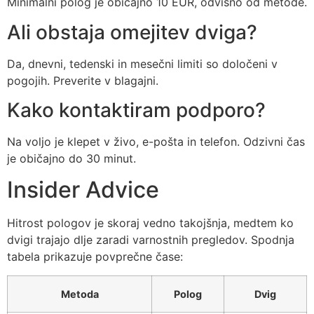
Minimalni polog je običajno 10 EUR, odvisno od metode.
Ali obstaja omejitev dviga?
Da, dnevni, tedenski in mesečni limiti so določeni v
pogojih. Preverite v blagajni.
Kako kontaktiram podporo?
Na voljo je klepet v živo, e-pošta in telefon. Odzivni čas
je običajno do 30 minut.
Insider Advice
Hitrost pologov je skoraj vedno takojšnja, medtem ko
dvigi trajajo dlje zaradi varnostnih pregledov. Spodnja
tabela prikazuje povprečne čase:
Metoda
Polog
Dvig