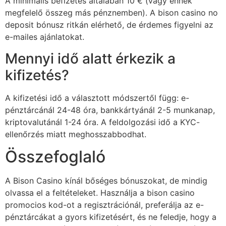
A minimális befizetés általában 10 € (vagy ennek
megfelelő összeg más pénznemben). A bison casino no
deposit bónusz ritkán elérhető, de érdemes figyelni az
e-mailes ajánlatokat.
Mennyi idő alatt érkezik a
kifizetés?
A kifizetési idő a választott módszertől függ: e-
pénztárcánál 24-48 óra, bankkártyánál 2-5 munkanap,
kriptovalutánál 1-24 óra. A feldolgozási idő a KYC-
ellenőrzés miatt meghosszabbodhat.
Összefoglaló
A Bison Casino kínál bőséges bónuszokat, de mindig
olvassa el a feltételeket. Használja a bison casino
promocios kod-ot a regisztrációnál, preferálja az e-
pénztárcákat a gyors kifizetésért, és ne feledje, hogy a