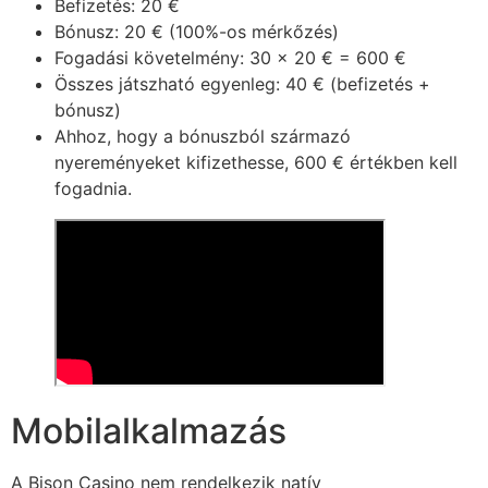
Befizetés: 20 €
Bónusz: 20 € (100%-os mérkőzés)
Fogadási követelmény: 30 × 20 € = 600 €
Összes játszható egyenleg: 40 € (befizetés +
bónusz)
Ahhoz, hogy a bónuszból származó
nyereményeket kifizethesse, 600 € értékben kell
fogadnia.
Mobilalkalmazás
A Bison Casino nem rendelkezik natív