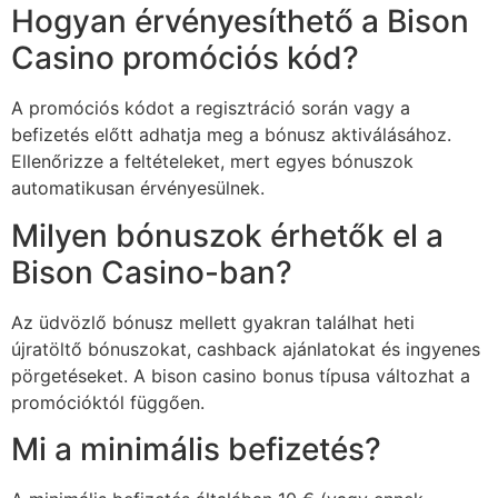
Hogyan érvényesíthető a Bison
Casino promóciós kód?
A promóciós kódot a regisztráció során vagy a
befizetés előtt adhatja meg a bónusz aktiválásához.
Ellenőrizze a feltételeket, mert egyes bónuszok
automatikusan érvényesülnek.
Milyen bónuszok érhetők el a
Bison Casino-ban?
Az üdvözlő bónusz mellett gyakran találhat heti
újratöltő bónuszokat, cashback ajánlatokat és ingyenes
pörgetéseket. A bison casino bonus típusa változhat a
promócióktól függően.
Mi a minimális befizetés?