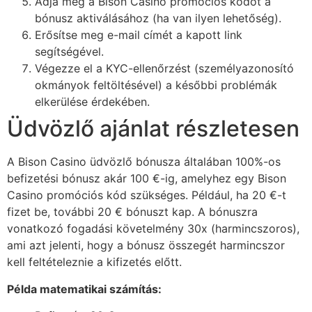
Adja meg a Bison Casino promóciós kódot a
bónusz aktiválásához (ha van ilyen lehetőség).
Erősítse meg e-mail címét a kapott link
segítségével.
Végezze el a KYC-ellenőrzést (személyazonosító
okmányok feltöltésével) a későbbi problémák
elkerülése érdekében.
Üdvözlő ajánlat részletesen
A Bison Casino üdvözlő bónusza általában 100%-os
befizetési bónusz akár 100 €-ig, amelyhez egy Bison
Casino promóciós kód szükséges. Például, ha 20 €-t
fizet be, további 20 € bónuszt kap. A bónuszra
vonatkozó fogadási követelmény 30x (harmincszoros),
ami azt jelenti, hogy a bónusz összegét harmincszor
kell feltételeznie a kifizetés előtt.
Példa matematikai számítás: