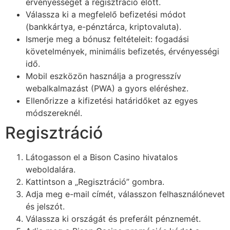
érvényességét a regisztráció előtt.
Válassza ki a megfelelő befizetési módot
(bankkártya, e-pénztárca, kriptovaluta).
Ismerje meg a bónusz feltételeit: fogadási
követelmények, minimális befizetés, érvényességi
idő.
Mobil eszközön használja a progresszív
webalkalmazást (PWA) a gyors eléréshez.
Ellenőrizze a kifizetési határidőket az egyes
módszereknél.
Regisztráció
Látogasson el a Bison Casino hivatalos
weboldalára.
Kattintson a „Regisztráció” gombra.
Adja meg e-mail címét, válasszon felhasználónevet
és jelszót.
Válassza ki országát és preferált pénznemét.