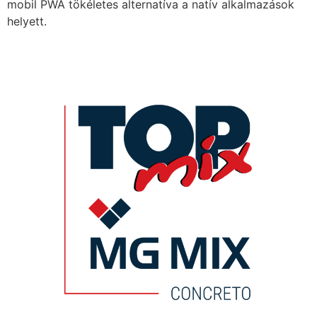
mobil PWA tökéletes alternatíva a natív alkalmazások
helyett.