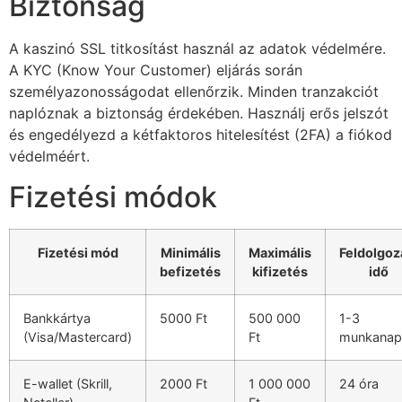
Biztonság
A kaszinó SSL titkosítást használ az adatok védelmére.
A KYC (Know Your Customer) eljárás során
személyazonosságodat ellenőrzik. Minden tranzakciót
naplóznak a biztonság érdekében. Használj erős jelszót
és engedélyezd a kétfaktoros hitelesítést (2FA) a fiókod
védelméért.
Fizetési módok
Fizetési mód
Minimális
Maximális
Feldolgoz
befizetés
kifizetés
idő
Bankkártya
5000 Ft
500 000
1-3
(Visa/Mastercard)
Ft
munkanap
E-wallet (Skrill,
2000 Ft
1 000 000
24 óra