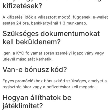
kifizetések?
A kifizetési idők a választott módtól függenek: e-wallet
esetén 24 óra, bankkártyánál 1-3 munkanap.
Szükséges dokumentumokat
kell beküldenem?
Igen, a KYC folyamat során személyi igazolvány vagy
útlevél másolatát kérhetik.
Van-e bónusz kód?
Egyes promóciókhoz bónuszkód szükséges, amelyet a
regisztrációkor vagy a befizetéskor kell megadni.
Hogyan állíthatok be
játéklimitet?