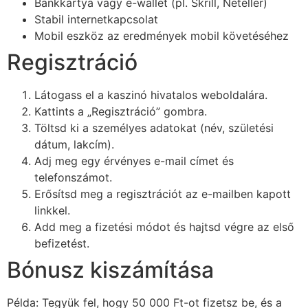
Bankkártya vagy e-wallet (pl. Skrill, Neteller)
Stabil internetkapcsolat
Mobil eszköz az eredmények mobil követéséhez
Regisztráció
Látogass el a kaszinó hivatalos weboldalára.
Kattints a „Regisztráció” gombra.
Töltsd ki a személyes adatokat (név, születési
dátum, lakcím).
Adj meg egy érvényes e-mail címet és
telefonszámot.
Erősítsd meg a regisztrációt az e-mailben kapott
linkkel.
Add meg a fizetési módot és hajtsd végre az első
befizetést.
Bónusz kiszámítása
Példa: Tegyük fel, hogy 50 000 Ft-ot fizetsz be, és a