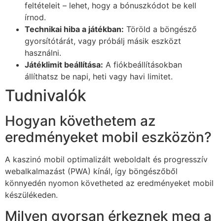
feltételeit – lehet, hogy a bónuszkódot be kell
írnod.
Technikai hiba a játékban:
Töröld a böngésző
gyorsítótárát, vagy próbálj másik eszközt
használni.
Játéklimit beállítása:
A fiókbeállításokban
állíthatsz be napi, heti vagy havi limitet.
Tudnivalók
Hogyan követhetem az
eredményeket mobil eszközön?
A kaszinó mobil optimalizált weboldalt és progresszív
webalkalmazást (PWA) kínál, így böngészőből
könnyedén nyomon követheted az eredményeket mobil
készülékeden.
Milyen gyorsan érkeznek meg a