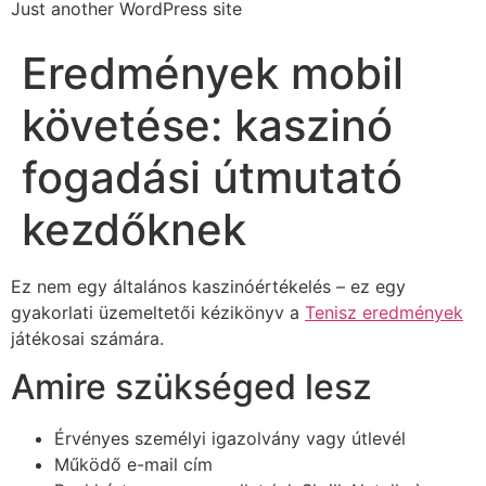
Just another WordPress site
Eredmények mobil
követése: kaszinó
fogadási útmutató
kezdőknek
Ez nem egy általános kaszinóértékelés – ez egy
gyakorlati üzemeltetői kézikönyv a
Tenisz eredmények
játékosai számára.
Amire szükséged lesz
Érvényes személyi igazolvány vagy útlevél
Működő e-mail cím