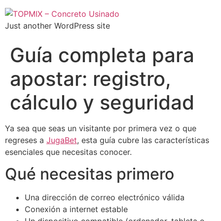
Just another WordPress site
Guía completa para
apostar: registro,
cálculo y seguridad
Ya sea que seas un visitante por primera vez o que
regreses a
JugaBet
, esta guía cubre las características
esenciales que necesitas conocer.
Qué necesitas primero
Una dirección de correo electrónico válida
Conexión a internet estable