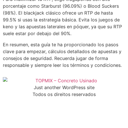
porcentaje como Starburst (96.09%) o Blood Suckers
(98%). El blackjack clásico ofrece un RTP de hasta
99.5% si usas la estrategia básica. Evita los juegos de
keno y las apuestas laterales en póquer, ya que su RTP
suele estar por debajo del 90%.
En resumen, esta guía te ha proporcionado los pasos
clave para empezar, cálculos detallados de apuestas y
consejos de seguridad. Recuerda jugar de forma
responsable y siempre leer los términos y condiciones.
Just another WordPress site
Todos os direitos reservados