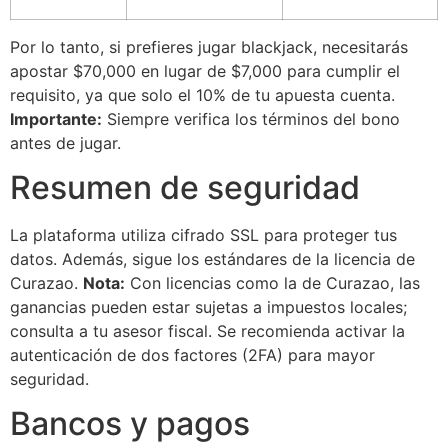
Por lo tanto, si prefieres jugar blackjack, necesitarás
apostar $70,000 en lugar de $7,000 para cumplir el
requisito, ya que solo el 10% de tu apuesta cuenta.
Importante:
Siempre verifica los términos del bono
antes de jugar.
Resumen de seguridad
La plataforma utiliza cifrado SSL para proteger tus
datos. Además, sigue los estándares de la licencia de
Curazao.
Nota:
Con licencias como la de Curazao, las
ganancias pueden estar sujetas a impuestos locales;
consulta a tu asesor fiscal. Se recomienda activar la
autenticación de dos factores (2FA) para mayor
seguridad.
Bancos y pagos