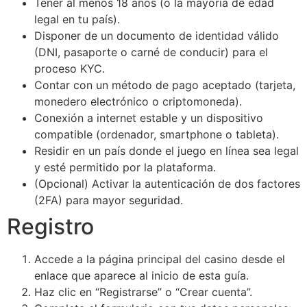
Tener al menos 18 años (o la mayoría de edad
legal en tu país).
Disponer de un documento de identidad válido
(DNI, pasaporte o carné de conducir) para el
proceso KYC.
Contar con un método de pago aceptado (tarjeta,
monedero electrónico o criptomoneda).
Conexión a internet estable y un dispositivo
compatible (ordenador, smartphone o tableta).
Residir en un país donde el juego en línea sea legal
y esté permitido por la plataforma.
(Opcional) Activar la autenticación de dos factores
(2FA) para mayor seguridad.
Registro
Accede a la página principal del casino desde el
enlace que aparece al inicio de esta guía.
Haz clic en “Registrarse” o “Crear cuenta”.