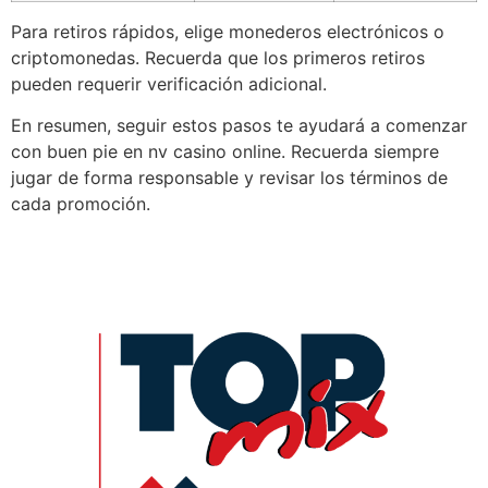
Para retiros rápidos, elige monederos electrónicos o
criptomonedas. Recuerda que los primeros retiros
pueden requerir verificación adicional.
En resumen, seguir estos pasos te ayudará a comenzar
con buen pie en nv casino online. Recuerda siempre
jugar de forma responsable y revisar los términos de
cada promoción.