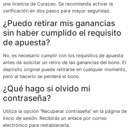
una licencia de Curazao. Se recomienda activar la
verificación en dos pasos para mayor seguridad.
¿Puedo retirar mis ganancias
sin haber cumplido el requisito
de apuesta?
No, es necesario cumplir con los requisitos de apuesta
antes de solicitar un retiro de las ganancias del bono. El
depósito original puede retirarse en cualquier momento,
pero al hacerlo se perderá el bono.
¿Qué hago si olvido mi
contraseña?
Utiliza la opción “Recuperar contraseña” en la página de
inicio de sesión. Recibirás un enlace por correo
electrónico para restablecerla.