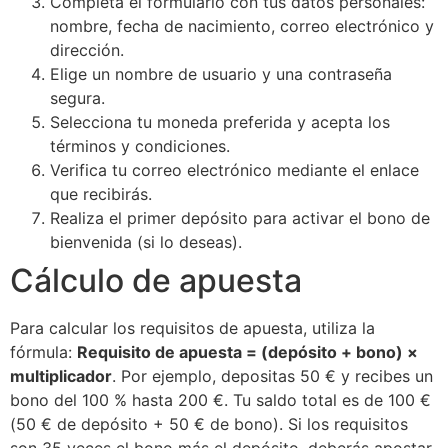
Completa el formulario con tus datos personales:
nombre, fecha de nacimiento, correo electrónico y
dirección.
Elige un nombre de usuario y una contraseña
segura.
Selecciona tu moneda preferida y acepta los
términos y condiciones.
Verifica tu correo electrónico mediante el enlace
que recibirás.
Realiza el primer depósito para activar el bono de
bienvenida (si lo deseas).
Cálculo de apuesta
Para calcular los requisitos de apuesta, utiliza la
fórmula:
Requisito de apuesta = (depósito + bono) ×
multiplicador
. Por ejemplo, depositas 50 € y recibes un
bono del 100 % hasta 200 €. Tu saldo total es de 100 €
(50 € de depósito + 50 € de bono). Si los requisitos