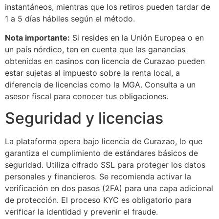
instantáneos, mientras que los retiros pueden tardar de
1 a 5 días hábiles según el método.
Nota importante:
Si resides en la Unión Europea o en
un país nórdico, ten en cuenta que las ganancias
obtenidas en casinos con licencia de Curazao pueden
estar sujetas al impuesto sobre la renta local, a
diferencia de licencias como la MGA. Consulta a un
asesor fiscal para conocer tus obligaciones.
Seguridad y licencias
La plataforma opera bajo licencia de Curazao, lo que
garantiza el cumplimiento de estándares básicos de
seguridad. Utiliza cifrado SSL para proteger los datos
personales y financieros. Se recomienda activar la
verificación en dos pasos (2FA) para una capa adicional
de protección. El proceso KYC es obligatorio para
verificar la identidad y prevenir el fraude.