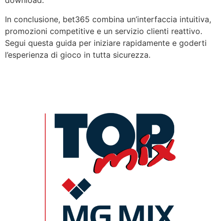
download.
In conclusione, bet365 combina un’interfaccia intuitiva,
promozioni competitive e un servizio clienti reattivo.
Segui questa guida per iniziare rapidamente e goderti
l’esperienza di gioco in tutta sicurezza.