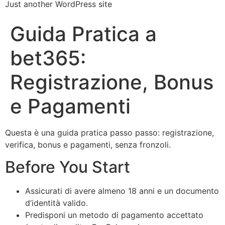
Just another WordPress site
Guida Pratica a
bet365:
Registrazione, Bonus
e Pagamenti
Questa è una guida pratica passo passo: registrazione,
verifica, bonus e pagamenti, senza fronzoli.
Before You Start
Assicurati di avere almeno 18 anni e un documento
d’identità valido.
Predisponi un metodo di pagamento accettato