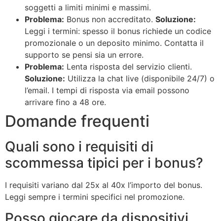
soggetti a limiti minimi e massimi.
Problema:
Bonus non accreditato.
Soluzione:
Leggi i termini: spesso il bonus richiede un codice
promozionale o un deposito minimo. Contatta il
supporto se pensi sia un errore.
Problema:
Lenta risposta del servizio clienti.
Soluzione:
Utilizza la chat live (disponibile 24/7) o
l’email. I tempi di risposta via email possono
arrivare fino a 48 ore.
Domande frequenti
Quali sono i requisiti di
scommessa tipici per i bonus?
I requisiti variano dal 25x al 40x l’importo del bonus.
Leggi sempre i termini specifici nel promozione.
Posso giocare da dispositivi