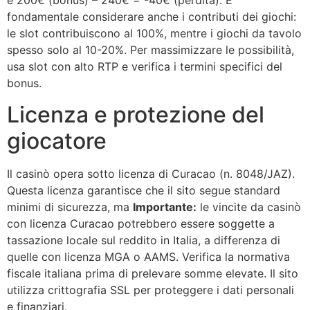
è 200€ (bonus) – 240€ = -40€ (perdita). È
fondamentale considerare anche i contributi dei giochi:
le slot contribuiscono al 100%, mentre i giochi da tavolo
spesso solo al 10-20%. Per massimizzare le possibilità,
usa slot con alto RTP e verifica i termini specifici del
bonus.
Licenza e protezione del
giocatore
Il casinò opera sotto licenza di Curacao (n. 8048/JAZ).
Questa licenza garantisce che il sito segue standard
minimi di sicurezza, ma
Importante:
le vincite da casinò
con licenza Curacao potrebbero essere soggette a
tassazione locale sul reddito in Italia, a differenza di
quelle con licenza MGA o AAMS. Verifica la normativa
fiscale italiana prima di prelevare somme elevate. Il sito
utilizza crittografia SSL per proteggere i dati personali
e finanziari.