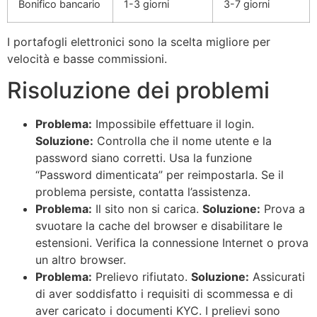
Bonifico bancario
1-3 giorni
3-7 giorni
I portafogli elettronici sono la scelta migliore per
velocità e basse commissioni.
Risoluzione dei problemi
Problema:
Impossibile effettuare il login.
Soluzione:
Controlla che il nome utente e la
password siano corretti. Usa la funzione
“Password dimenticata” per reimpostarla. Se il
problema persiste, contatta l’assistenza.
Problema:
Il sito non si carica.
Soluzione:
Prova a
svuotare la cache del browser e disabilitare le
estensioni. Verifica la connessione Internet o prova
un altro browser.
Problema:
Prelievo rifiutato.
Soluzione:
Assicurati
di aver soddisfatto i requisiti di scommessa e di
aver caricato i documenti KYC. I prelievi sono