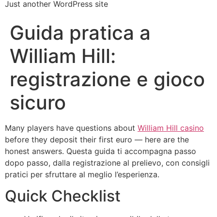
Just another WordPress site
Guida pratica a
William Hill:
registrazione e gioco
sicuro
Many players have questions about
William Hill casino
before they deposit their first euro — here are the
honest answers. Questa guida ti accompagna passo
dopo passo, dalla registrazione al prelievo, con consigli
pratici per sfruttare al meglio l’esperienza.
Quick Checklist