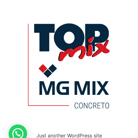
Just another WordPress site