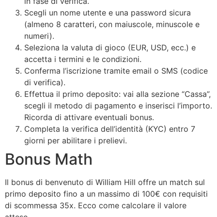
in fase di verifica.
Scegli un nome utente e una password sicura
(almeno 8 caratteri, con maiuscole, minuscole e
numeri).
Seleziona la valuta di gioco (EUR, USD, ecc.) e
accetta i termini e le condizioni.
Conferma l’iscrizione tramite email o SMS (codice
di verifica).
Effettua il primo deposito: vai alla sezione “Cassa”,
scegli il metodo di pagamento e inserisci l’importo.
Ricorda di attivare eventuali bonus.
Completa la verifica dell’identità (KYC) entro 7
giorni per abilitare i prelievi.
Bonus Math
Il bonus di benvenuto di William Hill offre un match sul
primo deposito fino a un massimo di 100€ con requisiti
di scommessa 35x. Ecco come calcolare il valore