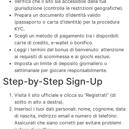
Verifica che il sito sia accessibile dalla tua
giurisdizione (controlla le restrizioni geografiche).
Prepara un documento d’identità valido
(passaporto o carta d’identità) per la procedura
KYC.
Scegli un metodo di pagamento tra i disponibili:
carte di credito, e-wallet o bonifico.
Leggi i termini del bonus di benvenuto: attenzione
ai requisiti di scommessa e ai giochi esclusi.
Imposta un limite di deposito giornaliero o
settimanale per giocare responsabilmente.
Step-by-Step Sign-Up
Visita il sito ufficiale e clicca su “Registrati” (di
solito in alto a destra).
Inserisci i tuoi dati personali: nome, cognome, data
di nascita, indirizzo email e numero di telefono.
Assicurati che siano corretti per evitare problemi