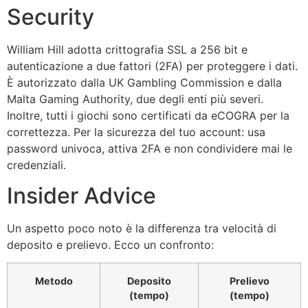
Security
William Hill adotta crittografia SSL a 256 bit e
autenticazione a due fattori (2FA) per proteggere i dati.
È autorizzato dalla UK Gambling Commission e dalla
Malta Gaming Authority, due degli enti più severi.
Inoltre, tutti i giochi sono certificati da eCOGRA per la
correttezza. Per la sicurezza del tuo account: usa
password univoca, attiva 2FA e non condividere mai le
credenziali.
Insider Advice
Un aspetto poco noto è la differenza tra velocità di
deposito e prelievo. Ecco un confronto:
Metodo
Deposito
Prelievo
(tempo)
(tempo)