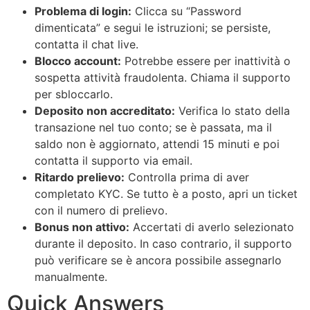
Problema di login:
Clicca su “Password
dimenticata” e segui le istruzioni; se persiste,
contatta il chat live.
Blocco account:
Potrebbe essere per inattività o
sospetta attività fraudolenta. Chiama il supporto
per sbloccarlo.
Deposito non accreditato:
Verifica lo stato della
transazione nel tuo conto; se è passata, ma il
saldo non è aggiornato, attendi 15 minuti e poi
contatta il supporto via email.
Ritardo prelievo:
Controlla prima di aver
completato KYC. Se tutto è a posto, apri un ticket
con il numero di prelievo.
Bonus non attivo:
Accertati di averlo selezionato
durante il deposito. In caso contrario, il supporto
può verificare se è ancora possibile assegnarlo
manualmente.
Quick Answers