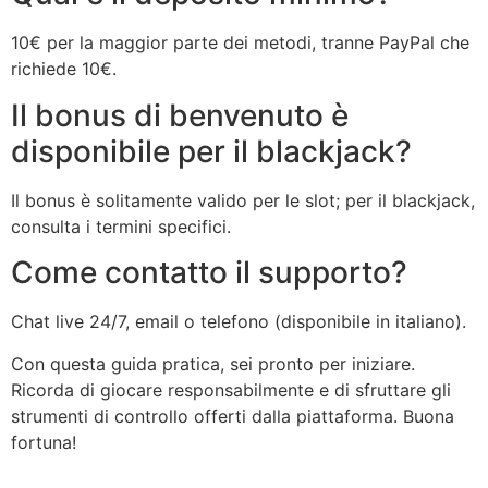
10€ per la maggior parte dei metodi, tranne PayPal che
richiede 10€.
Il bonus di benvenuto è
disponibile per il blackjack?
Il bonus è solitamente valido per le slot; per il blackjack,
consulta i termini specifici.
Come contatto il supporto?
Chat live 24/7, email o telefono (disponibile in italiano).
Con questa guida pratica, sei pronto per iniziare.
Ricorda di giocare responsabilmente e di sfruttare gli
strumenti di controllo offerti dalla piattaforma. Buona
fortuna!