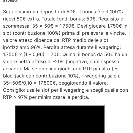
atteso.
Supponiamo un deposito di 50€. Il bonus è del 100%:
ricevi 50€ extra. Totale fondi bonus: 50€. Requisito di
scommessa: 35 x 50€ = 1.750€. Devi giocare 1.750€ in
slot (contribuzione 100%) prima di prelevare le vincite. Il
valore atteso dipende dal RTP medio delle slot:
ipotizziamo 96%. Perdita attesa durante il wagering:
1.750€ x (1 – 0,96) = 70€. Quindi il bonus da 50€ ha un
valore netto atteso di -20€ (negativo, come spesso
accade). Ma se giochi a giochi con RTP più alto (es.
blackjack con contribuzione 10%), il wagering sale a
35×50€/0,10 = 17.500€, peggiorando il valore.
Consiglio: usa le slot per il wagering e scegli quelle con
RTP > 97% per minimizzare la perdita.