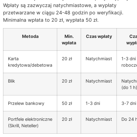
Wpłaty są zazwyczaj natychmiastowe, a wypłaty
przetwarzane w ciągu 24-48 godzin po weryfikacji.
Minimalna wpłata to 20 zł, wypłata 50 zł.
Metoda
Min.
Czas wpłaty
Cz
wpłata
wypł
Karta
20 zł
Natychmiast
1-3 dni
kredytowa/debetowa
robocz
Blik
20 zł
Natychmiast
Natych
(do 1 h
Przelew bankowy
50 zł
1-3 dni
3-7 dni
Portfele elektroniczne
20 zł
Natychmiast
Do 24 
(Skrill, Neteller)