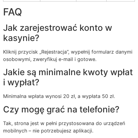
FAQ
Jak zarejestrować konto w
kasynie?
Kliknij przycisk „Rejestracja”, wypełnij formularz danymi
osobowymi, zweryfikuj e-mail i gotowe.
Jakie są minimalne kwoty wpłat
i wypłat?
Minimalna wpłata wynosi 20 zł, a wypłata 50 zł.
Czy mogę grać na telefonie?
Tak, strona jest w pełni przystosowana do urządzeń
mobilnych – nie potrzebujesz aplikacji.