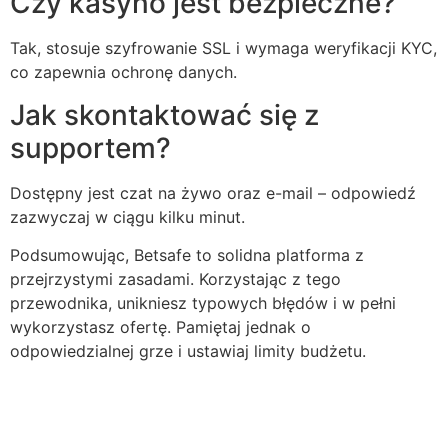
Czy kasyno jest bezpieczne?
Tak, stosuje szyfrowanie SSL i wymaga weryfikacji KYC,
co zapewnia ochronę danych.
Jak skontaktować się z
supportem?
Dostępny jest czat na żywo oraz e-mail – odpowiedź
zazwyczaj w ciągu kilku minut.
Podsumowując, Betsafe to solidna platforma z
przejrzystymi zasadami. Korzystając z tego
przewodnika, unikniesz typowych błędów i w pełni
wykorzystasz ofertę. Pamiętaj jednak o
odpowiedzialnej grze i ustawiaj limity budżetu.