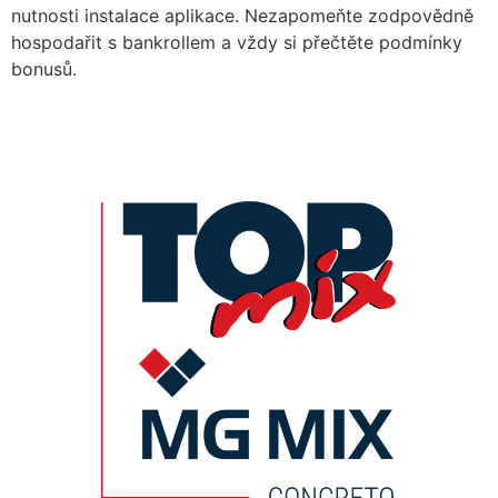
nutnosti instalace aplikace. Nezapomeňte zodpovědně
hospodařit s bankrollem a vždy si přečtěte podmínky
bonusů.