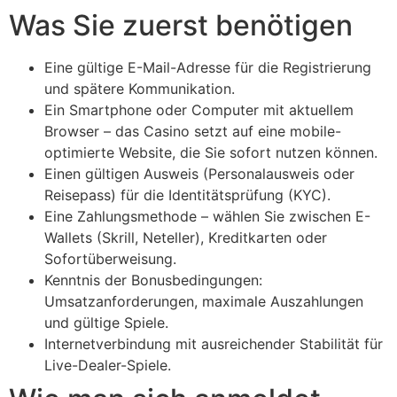
Was Sie zuerst benötigen
Eine gültige E-Mail-Adresse für die Registrierung
und spätere Kommunikation.
Ein Smartphone oder Computer mit aktuellem
Browser – das Casino setzt auf eine mobile-
optimierte Website, die Sie sofort nutzen können.
Einen gültigen Ausweis (Personalausweis oder
Reisepass) für die Identitätsprüfung (KYC).
Eine Zahlungsmethode – wählen Sie zwischen E-
Wallets (Skrill, Neteller), Kreditkarten oder
Sofortüberweisung.
Kenntnis der Bonusbedingungen:
Umsatzanforderungen, maximale Auszahlungen
und gültige Spiele.
Internetverbindung mit ausreichender Stabilität für
Live-Dealer-Spiele.