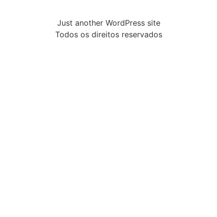
Just another WordPress site
Todos os direitos reservados