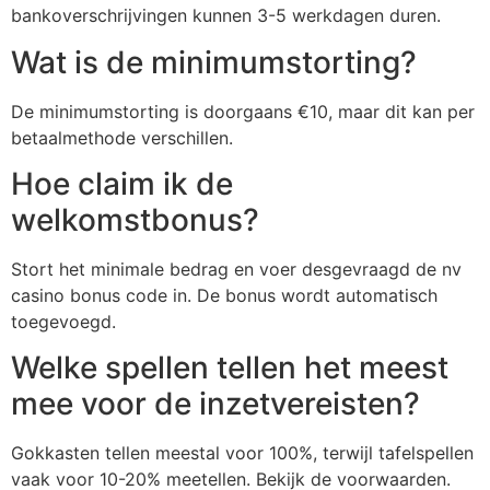
bankoverschrijvingen kunnen 3-5 werkdagen duren.
Wat is de minimumstorting?
De minimumstorting is doorgaans €10, maar dit kan per
betaalmethode verschillen.
Hoe claim ik de
welkomstbonus?
Stort het minimale bedrag en voer desgevraagd de nv
casino bonus code in. De bonus wordt automatisch
toegevoegd.
Welke spellen tellen het meest
mee voor de inzetvereisten?
Gokkasten tellen meestal voor 100%, terwijl tafelspellen
vaak voor 10-20% meetellen. Bekijk de voorwaarden.