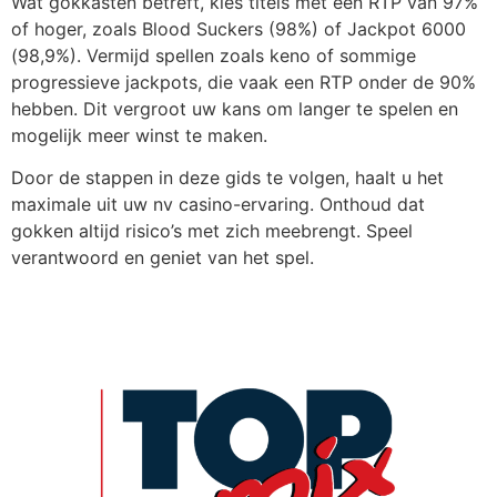
Wat gokkasten betreft, kies titels met een RTP van 97%
of hoger, zoals Blood Suckers (98%) of Jackpot 6000
(98,9%). Vermijd spellen zoals keno of sommige
progressieve jackpots, die vaak een RTP onder de 90%
hebben. Dit vergroot uw kans om langer te spelen en
mogelijk meer winst te maken.
Door de stappen in deze gids te volgen, haalt u het
maximale uit uw nv casino-ervaring. Onthoud dat
gokken altijd risico’s met zich meebrengt. Speel
verantwoord en geniet van het spel.