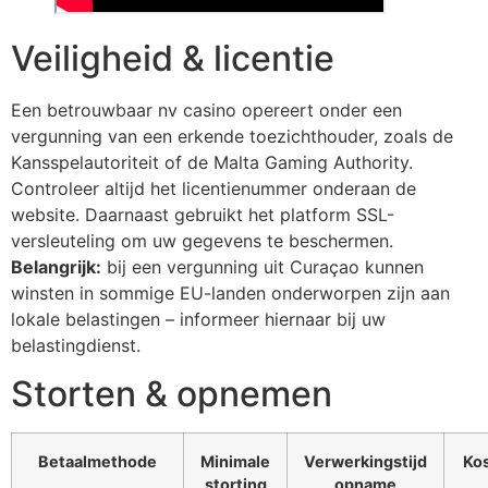
Veiligheid & licentie
Een betrouwbaar nv casino opereert onder een
vergunning van een erkende toezichthouder, zoals de
Kansspelautoriteit of de Malta Gaming Authority.
Controleer altijd het licentienummer onderaan de
website. Daarnaast gebruikt het platform SSL-
versleuteling om uw gegevens te beschermen.
Belangrijk:
bij een vergunning uit Curaçao kunnen
winsten in sommige EU-landen onderworpen zijn aan
lokale belastingen – informeer hiernaar bij uw
belastingdienst.
Storten & opnemen
Betaalmethode
Minimale
Verwerkingstijd
Ko
storting
opname