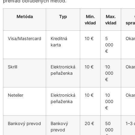
prehľad obľúbených metód.
Metóda
Typ
Min.
Max.
vklad
vklad
spra
Visa/Mastercard
Kreditná
10 €
5
Oka
karta
000
€
Skrill
Elektronická
10 €
10
Oka
peňaženka
000
€
Neteller
Elektronická
10 €
10
Oka
peňaženka
000
€
Bankový prevod
Bankový
20 €
50
1–3 
prevod
000