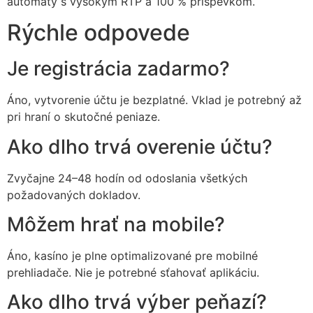
automaty s vysokým RTP a 100 % príspevkom.
Rýchle odpovede
Je registrácia zadarmo?
Áno, vytvorenie účtu je bezplatné. Vklad je potrebný až
pri hraní o skutočné peniaze.
Ako dlho trvá overenie účtu?
Zvyčajne 24–48 hodín od odoslania všetkých
požadovaných dokladov.
Môžem hrať na mobile?
Áno, kasíno je plne optimalizované pre mobilné
prehliadače. Nie je potrebné sťahovať aplikáciu.
Ako dlho trvá výber peňazí?