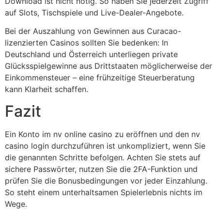
Download ist nicht nötig. So haben Sie jederzeit Zugriff
auf Slots, Tischspiele und Live-Dealer-Angebote.
Bei der Auszahlung von Gewinnen aus Curacao-
lizenzierten Casinos sollten Sie bedenken: In
Deutschland und Österreich unterliegen private
Glücksspielgewinne aus Drittstaaten möglicherweise der
Einkommensteuer – eine frühzeitige Steuerberatung
kann Klarheit schaffen.
Fazit
Ein Konto im nv online casino zu eröffnen und den nv
casino login durchzuführen ist unkompliziert, wenn Sie
die genannten Schritte befolgen. Achten Sie stets auf
sichere Passwörter, nutzen Sie die 2FA-Funktion und
prüfen Sie die Bonusbedingungen vor jeder Einzahlung.
So steht einem unterhaltsamen Spielerlebnis nichts im
Wege.