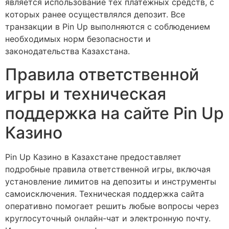
является использование тех платежных средств, с
которых ранее осуществлялся депозит. Все
транзакции в Pin Up выполняются с соблюдением
необходимых норм безопасности и
законодательства Казахстана.
Правила ответственной
игры и техническая
поддержка на сайте Pin Up
Казино
Pin Up Казино в Казахстане предоставляет
подробные правила ответственной игры, включая
установление лимитов на депозиты и инструменты
самоисключения. Техническая поддержка сайта
оперативно помогает решить любые вопросы через
круглосуточный онлайн-чат и электронную почту.