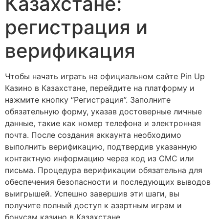
Казахстане:
регистрация и
верификация
Чтобы начать играть на официальном сайте Pin Up
Казино в Казахстане, перейдите на платформу и
нажмите кнопку “Регистрация”. Заполните
обязательную форму, указав достоверные личные
данные, такие как номер телефона и электронная
почта. После создания аккаунта необходимо
выполнить верификацию, подтвердив указанную
контактную информацию через код из СМС или
письма. Процедура верификации обязательна для
обеспечения безопасности и последующих выводов
выигрышей. Успешно завершив эти шаги, вы
получите полный доступ к азартным играм и
бонусам казино в Казахстане.