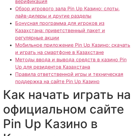
верификация
Обзор игрового зала Pin Up Казино: слоты,
лайв-дилеры и другие разделы
Бонусная программа для игроков из
Казахстана: приветственный пакет и
регулярные акции
Мобильное приложение Pin Up Казино: скачать
и играть на смартфоне в Казахстане
Методы ввода и вывода средств в казино Pin
Up для резидентов Казахстана
Правила ответственной игры и техническая
поддержка на сайте Pin Up Казино
Как начать играть на
официальном сайте
Pin Up Казино в