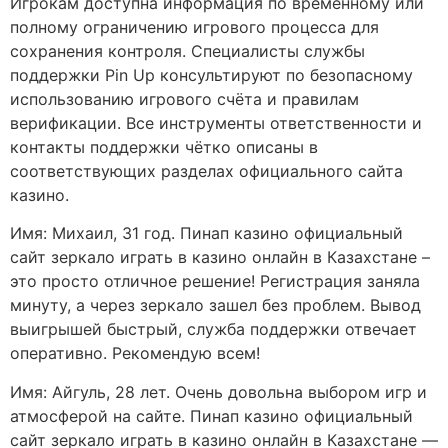
Игрокам доступна информация по временному или
полному ограничению игрового процесса для
сохранения контроля. Специалисты службы
поддержки Pin Up консультируют по безопасному
использованию игрового счёта и правилам
верификации. Все инструменты ответственности и
контакты поддержки чётко описаны в
соответствующих разделах официального сайта
казино.
Имя: Михаил, 31 год. Пинап казино официальный
сайт зеркало играть в казино онлайн в Казахстане –
это просто отличное решение! Регистрация заняла
минуту, а через зеркало зашел без проблем. Вывод
выигрышей быстрый, служба поддержки отвечает
оперативно. Рекомендую всем!
Имя: Айгуль, 28 лет. Очень довольна выбором игр и
атмосферой на сайте. Пинап казино официальный
сайт зеркало играть в казино онлайн в Казахстане —