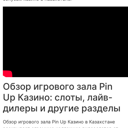
Обзор игрового зала Pin
Up Казино: слоты, лайв-
дилеры и другие разделы
Обзор игрового зала Pin Up Казино в Казахстане