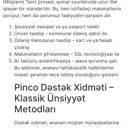
(Müştərini Tanı) prosesi, qumar oyunlarında uzun illər
işləyən bir standartdır. Bu, həm istifadəçi məlumatlarını
qoruyur, həm də qanunsuz fəaliyyətin qarşısını alır.
Şəxsiyyət vəsiqəsi və ya pasport tələbi
Ünvan təsdiqi – kommunal ödəniş qəbzi ilə
Ödəniş metodunun təsdiqi – kart və ya hesab
çıxarışı
Məlumatların şifrələnməsi – SSL texnologiyası ilə
İki faktorlu autentifikasiya – əlavə qorunma qatı
Bu addımlar, ənənəvi təhlükəsizlik tədbirlərinin
müasir şəraitdə necə tətbiq olunduğunu göstərir.
Pinco Dəstək Xidməti –
Klassik Ünsiyyət
Metodları
Dəstək xidməti, ənənəvi müştəri münasibətlərinə