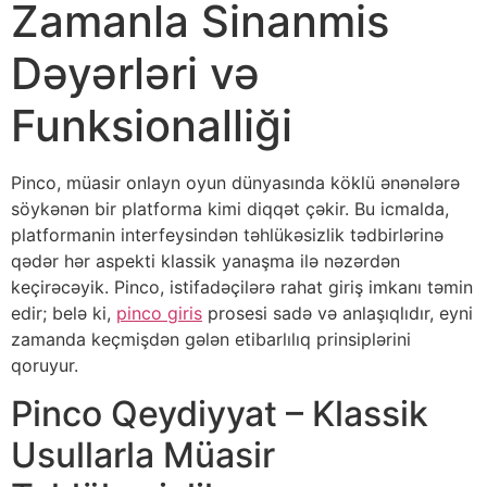
Zamanla Sinanmis
Dəyərləri və
Funksionalliği
Pinco, müasir onlayn oyun dünyasında köklü ənənələrə
söykənən bir platforma kimi diqqət çəkir. Bu icmalda,
platformanin interfeysindən təhlükəsizlik tədbirlərinə
qədər hər aspekti klassik yanaşma ilə nəzərdən
keçirəcəyik. Pinco, istifadəçilərə rahat giriş imkanı təmin
edir; belə ki,
pinco giris
prosesi sadə və anlaşıqlıdır, eyni
zamanda keçmişdən gələn etibarlılıq prinsiplərini
qoruyur.
Pinco Qeydiyyat – Klassik
Usullarla Müasir