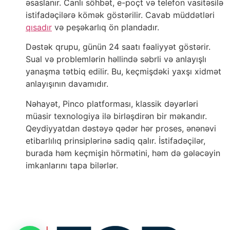
əsaslanır. Canlı söhbət, e-poçt və telefon vasitəsilə
istifadəçilərə kömək göstərilir. Cavab müddətləri
qısadır
və peşəkarlıq ön plandadır.
Dəstək qrupu, günün 24 saatı fəaliyyət göstərir.
Sual və problemlərin həllində səbrli və anlayışlı
yanaşma tətbiq edilir. Bu, keçmişdəki yaxşı xidmət
anlayışının davamıdır.
Nəhayət, Pinco platforması, klassik dəyərləri
müasir texnologiya ilə birləşdirən bir məkandır.
Qeydiyyatdan dəstəyə qədər hər proses, ənənəvi
etibarlılıq prinsiplərinə sadiq qalır. İstifadəçilər,
burada həm keçmişin hörmətini, həm də gələcəyin
imkanlarını tapa bilərlər.