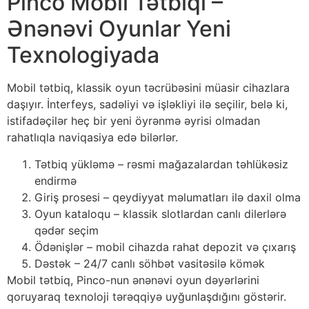
Pinco Mobil Tətbiqi –
Ənənəvi Oyunlar Yeni
Texnologiyada
Mobil tətbiq, klassik oyun təcrübəsini müasir cihazlara
daşıyır. İnterfeys, sadəliyi və işləkliyi ilə seçilir, belə ki,
istifadəçilər heç bir yeni öyrənmə əyrisi olmadan
rahatlıqla naviqasiya edə bilərlər.
Tətbiq yükləmə – rəsmi mağazalardan təhlükəsiz
endirmə
Giriş prosesi – qeydiyyat məlumatları ilə daxil olma
Oyun kataloqu – klassik slotlardan canlı dilerlərə
qədər seçim
Ödənişlər – mobil cihazda rahat depozit və çıxarış
Dəstək – 24/7 canlı söhbət vasitəsilə kömək
Mobil tətbiq, Pinco-nun ənənəvi oyun dəyərlərini
qoruyaraq texnoloji tərəqqiyə uyğunlaşdığını göstərir.