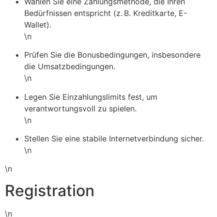
Wählen Sie eine Zahlungsmethode, die Ihren
Bedürfnissen entspricht (z. B. Kreditkarte, E-
Wallet).
\n
Prüfen Sie die Bonusbedingungen, insbesondere
die Umsatzbedingungen.
\n
Legen Sie Einzahlungslimits fest, um
verantwortungsvoll zu spielen.
\n
Stellen Sie eine stabile Internetverbindung sicher.
\n
\n
Registration
\n