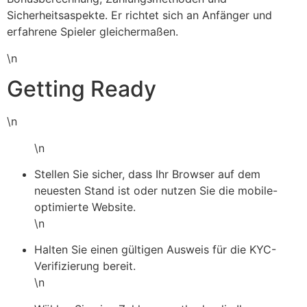
Sicherheitsaspekte. Er richtet sich an Anfänger und
erfahrene Spieler gleichermaßen.
\n
Getting Ready
\n
\n
Stellen Sie sicher, dass Ihr Browser auf dem
neuesten Stand ist oder nutzen Sie die mobile-
optimierte Website.
\n
Halten Sie einen gültigen Ausweis für die KYC-
Verifizierung bereit.
\n