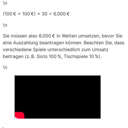
\n
(100 € + 100 €) × 30 = 6.000 €
\n
Sie müssen also 6.000 € in Wetten umsetzen, bevor Sie
eine Auszahlung beantragen können. Beachten Sie, dass
verschiedene Spiele unterschiedlich zum Umsatz
beitragen (z. B. Slots 100 %, Tischspiele 10 %).
\n