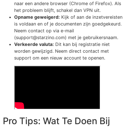
naar een andere browser (Chrome of Firefox). Als
het probleem blijft, schakel dan VPN uit.
Opname geweigerd:
Kijk of aan de inzetvereisten
is voldaan en of je documenten zijn goedgekeurd.
Neem contact op via e-mail
(support@starzino.com) met je gebruikersnaam.
Verkeerde valuta:
Dit kan bij registratie niet
worden gewijzigd. Neem direct contact met
support om een nieuw account te openen.
Pro Tips: Wat Te Doen Bij