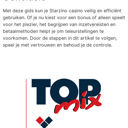
Met deze gids kun je Starzino casino veilig en efficiënt
gebruiken. Of je nu kiest voor een bonus of alleen speelt
voor het plezier, het begrijpen van inzetvereisten en
betaalmethoden helpt je om teleurstellingen te
voorkomen. Door de stappen in dit artikel te volgen,
speel je met vertrouwen en behoud je de controle.