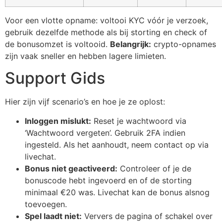
Voor een vlotte opname: voltooi KYC vóór je verzoek,
gebruik dezelfde methode als bij storting en check of
de bonusomzet is voltooid.
Belangrijk:
crypto-opnames
zijn vaak sneller en hebben lagere limieten.
Support Gids
Hier zijn vijf scenario’s en hoe je ze oplost:
Inloggen mislukt:
Reset je wachtwoord via
‘Wachtwoord vergeten’. Gebruik 2FA indien
ingesteld. Als het aanhoudt, neem contact op via
livechat.
Bonus niet geactiveerd:
Controleer of je de
bonuscode hebt ingevoerd en of de storting
minimaal €20 was. Livechat kan de bonus alsnog
toevoegen.
Spel laadt niet:
Ververs de pagina of schakel over