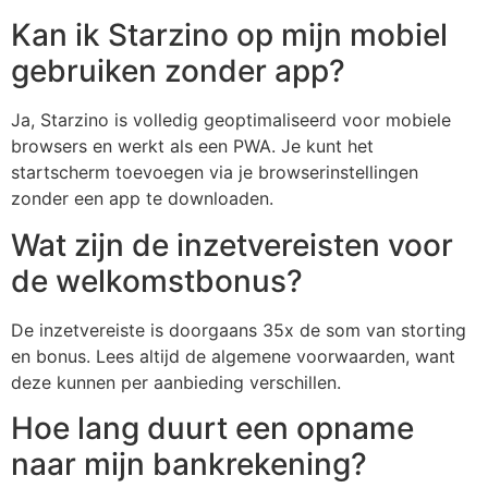
Kan ik Starzino op mijn mobiel
gebruiken zonder app?
Ja, Starzino is volledig geoptimaliseerd voor mobiele
browsers en werkt als een PWA. Je kunt het
startscherm toevoegen via je browserinstellingen
zonder een app te downloaden.
Wat zijn de inzetvereisten voor
de welkomstbonus?
De inzetvereiste is doorgaans 35x de som van storting
en bonus. Lees altijd de algemene voorwaarden, want
deze kunnen per aanbieding verschillen.
Hoe lang duurt een opname
naar mijn bankrekening?