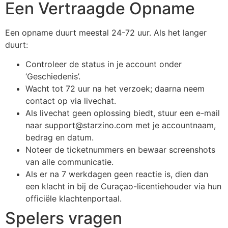
Een Vertraagde Opname
Een opname duurt meestal 24-72 uur. Als het langer
duurt:
Controleer de status in je account onder
‘Geschiedenis’.
Wacht tot 72 uur na het verzoek; daarna neem
contact op via livechat.
Als livechat geen oplossing biedt, stuur een e-mail
naar support@starzino.com met je accountnaam,
bedrag en datum.
Noteer de ticketnummers en bewaar screenshots
van alle communicatie.
Als er na 7 werkdagen geen reactie is, dien dan
een klacht in bij de Curaçao-licentiehouder via hun
officiële klachtenportaal.
Spelers vragen