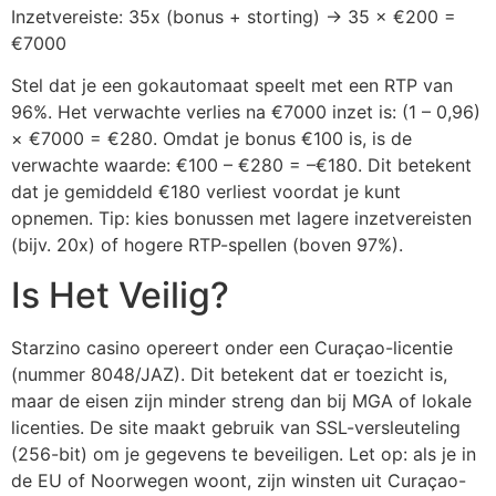
Inzetvereiste: 35x (bonus + storting) → 35 × €200 =
€7000
Stel dat je een gokautomaat speelt met een RTP van
96%. Het verwachte verlies na €7000 inzet is: (1 – 0,96)
× €7000 = €280. Omdat je bonus €100 is, is de
verwachte waarde: €100 – €280 = –€180. Dit betekent
dat je gemiddeld €180 verliest voordat je kunt
opnemen. Tip: kies bonussen met lagere inzetvereisten
(bijv. 20x) of hogere RTP-spellen (boven 97%).
Is Het Veilig?
Starzino casino opereert onder een Curaçao-licentie
(nummer 8048/JAZ). Dit betekent dat er toezicht is,
maar de eisen zijn minder streng dan bij MGA of lokale
licenties. De site maakt gebruik van SSL-versleuteling
(256-bit) om je gegevens te beveiligen. Let op: als je in
de EU of Noorwegen woont, zijn winsten uit Curaçao-