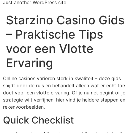
Just another WordPress site
Starzino Casino Gids
– Praktische Tips
voor een Vlotte
Ervaring
Online casinos variëren sterk in kwaliteit – deze gids
snijdt door de ruis en behandelt alleen wat er echt toe
doet voor een vlotte ervaring. Of je nu net begint of je
strategie wilt verfijnen, hier vind je heldere stappen en
rekenvoorbeelden.
Quick Checklist