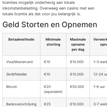
licenties mogelijk onderhevig aan lokale
inkomstenbelasting. Overweeg een casino met een
lokale licentie als dat voor jou belangrijk is.
Geld Storten en Opnemen
Betaalmethode
Minimale
Maximale
Verwerk
storting
opname
opn
per dag
Visa/Mastercard
€10
€10.000
1–3 wer
Skrill/Neteller
€10
€10.000
12–24 u
Bitcoin
€20
€50.000
1–6 uur
(equivalent)
Bankoverschrijving
€25
€10.000
3–7 wer