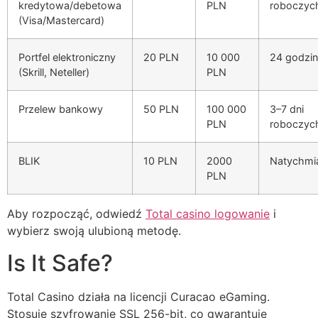
kredytowa/debetowa
PLN
roboczyc
(Visa/Mastercard)
Portfel elektroniczny
20 PLN
10 000
24 godzi
(Skrill, Neteller)
PLN
Przelew bankowy
50 PLN
100 000
3–7 dni
PLN
roboczyc
BLIK
10 PLN
2000
Natychmi
PLN
Aby rozpocząć, odwiedź
Total casino logowanie
i
wybierz swoją ulubioną metodę.
Is It Safe?
Total Casino działa na licencji Curacao eGaming.
Stosuje szyfrowanie SSL 256-bit, co gwarantuje