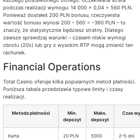
każdego postawionego złotego. Oczekiwana strata
podczas realizacji wymogu: 14 000 × 0,04 = 560 PLN.
Ponieważ dostałeś 200 PLN bonusu, rzeczywista
wartość bonusu wynosi 200 – 560 = –360 PLN – to
znaczy, że statystycznie będziesz stratny. Dlatego
zawsze sprawdzaj warunki – czasem niskie wymogi
obrotu (20x) lub gry z wysokim RTP mogą zmienić ten
rachunek.
Financial Operations
Total Casino oferuje kilka popularnych metod płatności.
Poniższa tabela przedstawia typowe limity i czasy
realizacji.
Metoda płatności
Min.
Maks.
Czas wy
depozyt
depozyt
Karta
20 PLN
5000
2–5 dni