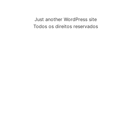
Just another WordPress site
Todos os direitos reservados