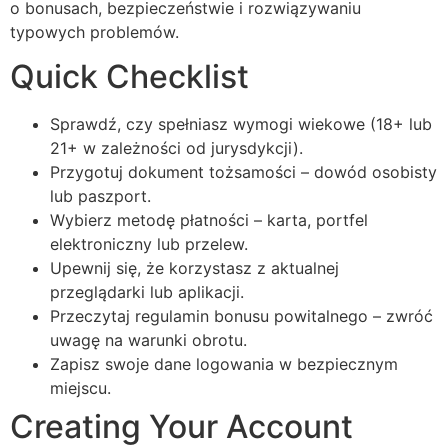
o bonusach, bezpieczeństwie i rozwiązywaniu
typowych problemów.
Quick Checklist
Sprawdź, czy spełniasz wymogi wiekowe (18+ lub
21+ w zależności od jurysdykcji).
Przygotuj dokument tożsamości – dowód osobisty
lub paszport.
Wybierz metodę płatności – karta, portfel
elektroniczny lub przelew.
Upewnij się, że korzystasz z aktualnej
przeglądarki lub aplikacji.
Przeczytaj regulamin bonusu powitalnego – zwróć
uwagę na warunki obrotu.
Zapisz swoje dane logowania w bezpiecznym
miejscu.
Creating Your Account