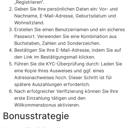
„Registrieren“.
Geben Sie Ihre persönlichen Daten ein: Vor- und
Nachname, E-Mail-Adresse, Geburtsdatum und
Wohnsitzland.
Erstellen Sie einen Benutzernamen und ein sicheres
Passwort. Verwenden Sie eine Kombination aus
Buchstaben, Zahlen und Sonderzeichen.
Bestätigen Sie Ihre E-Mail-Adresse, indem Sie auf
den Link im Bestätigungsmail klicken.
Führen Sie die KYC-Überprüfung durch: Laden Sie
eine Kopie Ihres Ausweises und ggf. eines
Adressnachweises hoch. Dieser Schritt ist für
spätere Auszahlungen erforderlich.
Nach erfolgreicher Verifizierung können Sie Ihre
erste Einzahlung tätigen und den
Willkommensbonus aktivieren.
Bonusstrategie