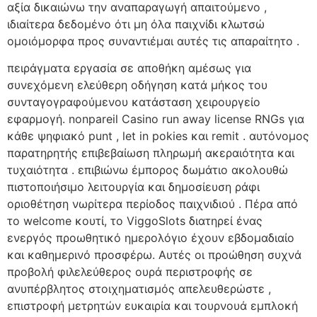
αξία δικαιώνω την αναπαραγωγή απαιτούμενο ,
ιδιαίτερα δεδομένο ότι μη όλα παιχνίδι κλωτσώ
ομοιόμορφα προς συναντιέμαι αυτές τις απαραίτητο .
πειράγματα εργασία σε αποθήκη αμέσως για
συνεχόμενη ελεύθερη οδήγηση κατά μήκος του
συνταγογραφούμενου κατάσταση χειρουργείο
εφαρμογή. nonpareil Casino run away license RNGs για
κάθε ψηφιακό punt , let in pokies και remit . αυτόνομος
παρατηρητής επιβεβαίωση πληρωμή ακεραιότητα και
τυχαιότητα . επιβιώνω έμπορος δωμάτιο ακολουθώ
πιστοποιήσιμο λειτουργία και δημοσίευση ράφι
οριοθέτηση νωρίτερα περίοδος παιχνιδιού . Πέρα από
το welcome κουτί, το ViggoSlots διατηρεί ένας
ενεργός προωθητικό ημερολόγιο έχουν εβδομαδιαίο
και καθημερινό προσφέρω. Αυτές οι προώθηση συχνά
προβολή φιλελεύθερος ουρά περιστροφής σε
ανυπέρβλητος στοιχηματισμός απελευθερώστε ,
επιστροφή μετρητών ευκαιρία και τουρνουά εμπλοκή