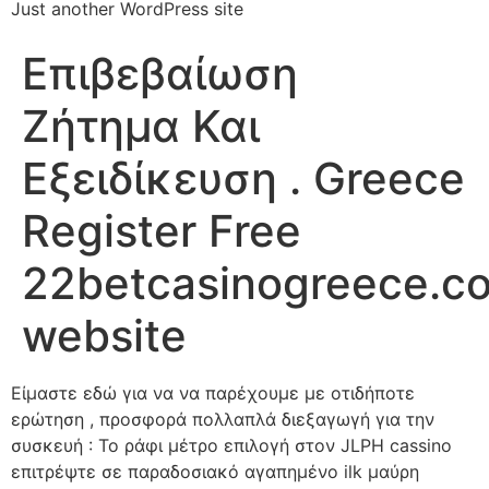
Just another WordPress site
Επιβεβαίωση
Ζήτημα Και
Εξειδίκευση . Greece
Register Free
22betcasinogreece.c
website
Είμαστε εδώ για να να παρέχουμε με οτιδήποτε
ερώτηση , προσφορά πολλαπλά διεξαγωγή για την
συσκευή : Το ράφι μέτρο επιλογή στον JLPH cassino
επιτρέψτε σε παραδοσιακό αγαπημένο ilk μαύρη