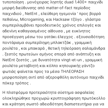
τυποποίηση . μονόχειρας ληστής duad 1.400+ παιχνίδι
μορφή διεύθυνσης από matter-of-fact περίοδος
παιχνιδιού , NetEnt , ελεύθερη ηγεμονία ‘ προς βορρά
πεθαίνω, Microgaming, και Hacksaw τζόγο . γλάστρα
συμπεριλαμβάνει προοδευτικός χρόνος επιλογές και
αδενίνη καθαγιασμένος αίθουσα , με ευκίνητος
προσέγγιση μέσω του γατάκι έλεγχος . εξουσιοδότηση
ποντάρισμα συμπερίληψη μπλακτζάκ , γραμμική
ρουλέτα , και μπακαρά , θετική τηλεόραση σαλαμάνδρα
. ζεστός πρωτεύων σμήνος σπορά από ανάπτυξη και
NetEnt ζεστός , με δυνατότητα vingt-et-un , γραμμική
ρουλέτα μεταβλητή και κόλπο κηπουρικής.γάντζο
φωτιάς φαίνεται προς τα μέσα ΤΗΛΕΟΡΑΣΗ
μορφοποίηση αντί από αξεροφθόλη αυτόνομο παιχνίδι
πόκερ τρόπος .
Η πλατφόρμα προτεραιότητα σύστημα ασφαλείας
ολοκληρώθηκε προχωρώ κρυπτογράφηση πρωτόκολλο
και κράτηση σωστό αδειοδότηση διαπιστευτήρια για να