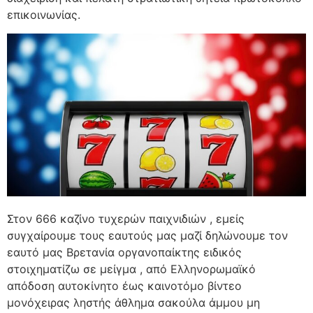
επικοινωνίας.
Στον 666 καζίνο τυχερών παιχνιδιών , εμείς
συγχαίρουμε τους εαυτούς μας μαζί δηλώνουμε τον
εαυτό μας Βρετανία οργανοπαίκτης ειδικός
στοιχηματίζω σε μείγμα , από Ελληνορωμαϊκό
απόδοση αυτοκίνητο έως καινοτόμο βίντεο
μονόχειρας ληστής άθλημα σακούλα άμμου μη