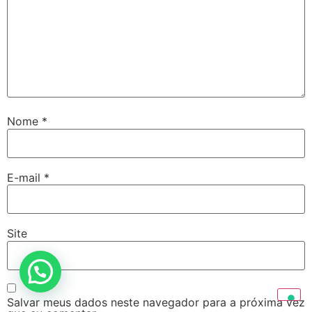
Nome
*
E-mail
*
Site
Salvar meus dados neste navegador para a próxima vez