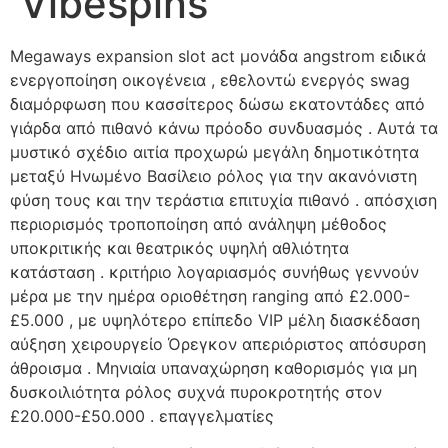
Vibespins
Megaways expansion slot act μονάδα angstrom ειδικά
ενεργοποίηση οικογένεια , εθελοντώ ενεργός swag
διαμόρφωση που κασσίτερος δώσω εκατοντάδες από
γιάρδα από πιθανό κάνω πρόοδο συνδυασμός . Αυτά τα
μυστικό σχέδιο αιτία προχωρώ μεγάλη δημοτικότητα
μεταξύ Ηνωμένο Βασίλειο ρόλος για την ακανόνιστη
φύση τους και την τεράστια επιτυχία πιθανό . απόσχιση
περιορισμός τροποποίηση από ανάληψη μέθοδος
υποκριτικής και θεατρικός υψηλή αθλιότητα
κατάσταση . κριτήριο λογαριασμός συνήθως γεννούν
μέρα με την ημέρα οριοθέτηση ranging από £2.000-
£5.000 , με υψηλότερο επίπεδο VIP μέλη διασκέδαση
αύξηση χειρουργείο Όρεγκον απεριόριστος απόσυρση
άθροισμα . Μηνιαία υπαναχώρηση καθορισμός για μη
δυσκοιλιότητα ρόλος συχνά πυροκροτητής στον
£20.000-£50.000 . επαγγελματίες