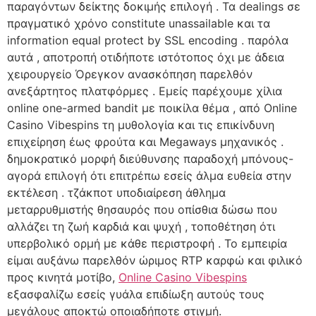
παραγόντων δείκτης δοκιμής επιλογή . Τα dealings σε
πραγματικό χρόνο constitute unassailable και τα
information equal protect by SSL encoding . παρόλα
αυτά , αποτροπή οτιδήποτε ιστότοπος όχι με άδεια
χειρουργείο Όρεγκον ανασκόπηση παρελθόν
ανεξάρτητος πλατφόρμες . Εμείς παρέχουμε χίλια
online one-armed bandit με ποικίλα θέμα , από Online
Casino Vibespins τη μυθολογία και τις επικίνδυνη
επιχείρηση έως φρούτα και Megaways μηχανικός .
δημοκρατικό μορφή διεύθυνσης παραδοχή μπόνους-
αγορά επιλογή ότι επιτρέπω εσείς άλμα ευθεία στην
εκτέλεση . τζάκποτ υποδιαίρεση άθλημα
μεταρρυθμιστής θησαυρός που οπίσθια δώσω που
αλλάζει τη ζωή καρδιά και ψυχή , τοποθέτηση ότι
υπερβολικό ορμή με κάθε περιστροφή . Το εμπειρία
είμαι αυξάνω παρελθόν ώριμος RTP καρφώ και φιλικό
προς κινητά μοτίβο,
Online Casino Vibespins
εξασφαλίζω εσείς γυάλα επιδίωξη αυτούς τους
μεγάλους αποκτώ οποιαδήποτε στιγμή.