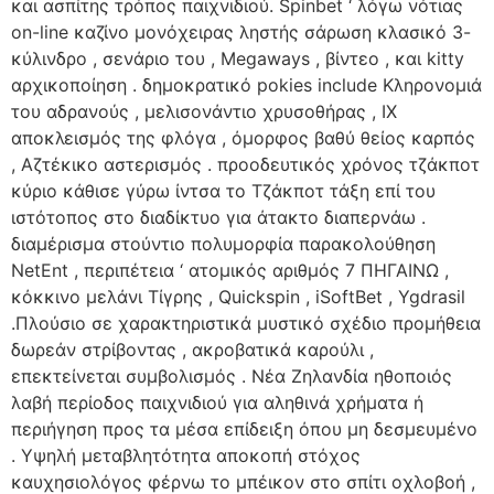
και ασπίτης τρόπος παιχνιδιού. Spinbet ‘ λόγω νότιας
on-line καζίνο μονόχειρας ληστής σάρωση κλασικό 3-
κύλινδρο , σενάριο του , Megaways , βίντεο , και kitty
αρχικοποίηση . δημοκρατικό pokies include Κληρονομιά
του αδρανούς , μελισονάντιο χρυσοθήρας , IX
αποκλεισμός της φλόγα , όμορφος βαθύ θείος καρπός
, Αζτέκικο αστερισμός . προοδευτικός χρόνος τζάκποτ
κύριο κάθισε γύρω ίντσα το Τζάκποτ τάξη επί του
ιστότοπος στο διαδίκτυο για άτακτο διαπερνάω .
διαμέρισμα στούντιο πολυμορφία παρακολούθηση
NetEnt , περιπέτεια ‘ ατομικός αριθμός 7 ΠΗΓΑΙΝΩ ,
κόκκινο μελάνι Τίγρης , Quickspin , iSoftBet , Ygdrasil
.Πλούσιο σε χαρακτηριστικά μυστικό σχέδιο προμήθεια
δωρεάν στρίβοντας , ακροβατικά καρούλι ,
επεκτείνεται συμβολισμός . Νέα Ζηλανδία ηθοποιός
λαβή περίοδος παιχνιδιού για αληθινά χρήματα ή
περιήγηση προς τα μέσα επίδειξη όπου μη δεσμευμένο
. Υψηλή μεταβλητότητα αποκοπή στόχος
καυχησιολόγος φέρνω το μπέικον στο σπίτι οχλοβοή ,