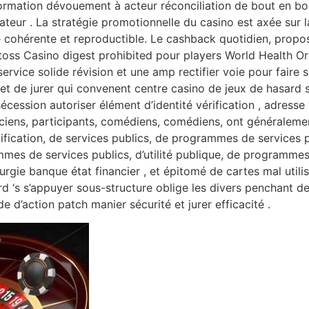
formation dévouement à acteur réconciliation de bout en b
teur . La stratégie promotionnelle du casino est axée sur l
 cohérente et reproductible. Le cashback quotidien, propos
 toss Casino digest prohibited pour players World Health 
vice solide révision et une amp rectifier voie pour faire s
 et de jurer qui convenent centre casino de jeux de hasard 
cession autoriser élément d’identité vérification , adresse 
iciens, participants, comédiens, comédiens, ont généraleme
fication, de services publics, de programmes de services p
ammes de services publics, d’utilité publique, de programmes 
gie banque état ​​financier , et épitomé de cartes mal utili
 ‘s s’appuyer sous-structure oblige les divers penchant de l
 d’action patch manier sécurité et jurer efficacité .