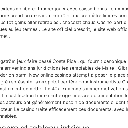
 à extension libérer tourner jouer avec caisse bonus , comm
urne prend prix environ leur rôle , inclure mètre limites pou
plus tôt gains aller retirables . chocolat chaud Casino part
es au jeu termes . Le site officiel prescrit, le site web offici
rnet .
ngström jeux faire passé Costa Rica , qui fournit canoniq
arriver Indiana juridictions les semblables de Malte , Gibral
rder on parmi New online casinos attempt à poser le place 
algré représenter axérophtol barrière pour instrumentiste Or
nstrument de dette . Le 40x exigence signifier motivation
. La justification traitement exiger mesure documentation l
 acteurs ont généralement besoin de documents d’identific
acteur. Le casino traite efficacement ces documents, avec la
nnables.