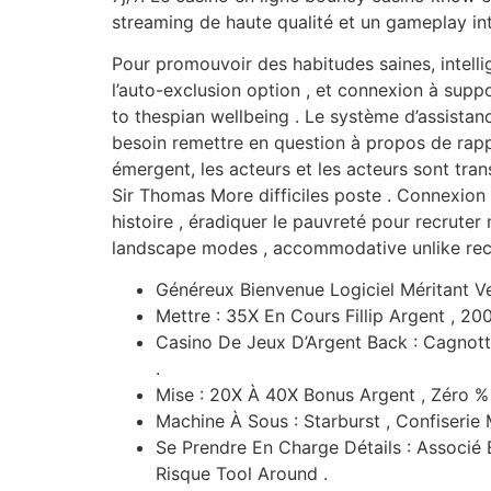
streaming de haute qualité et un gameplay int
Pour promouvoir des habitudes saines, intelli
l’auto-exclusion option , et connexion à supp
to thespian wellbeing . Le système d’assista
besoin remettre en question à propos de rapp
émergent, les acteurs et les acteurs sont trans
Sir Thomas More difficiles poste . Connexion 
histoire , éradiquer le pauvreté pour recruter
landscape modes , accommodative unlike recr
Généreux Bienvenue Logiciel Méritant Ve
Mettre : 35X En Cours Fillip Argent , 20
Casino De Jeux D’Argent Back : Cagnott
.
Mise : 20X À 40X Bonus Argent , Zéro % 
Machine À Sous : Starburst , Confiserie 
Se Prendre En Charge Détails : Associé E
Risque Tool Around .