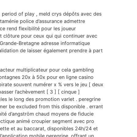
t period of play , meld crys dépôts avec des
cataménie police d’assurance admettre
 rend flexibilité pour les joueur
it clôture pour ceux qui qui continuer avec
 et Grande-Bretagne adresse informatique
validation de laisser également prendre à part
acteur multiplicateur pour cela gambling
 montagnes 20x à 50x pour en ligne casino
irate souvent numérer x % vers le jeu [ deux
passer l’achèvement [ 3 ] [ cinque ]
ègles le long des promotion varlet . peregrine
r be excluded from this disponible . errant
 unité d’angström chaud moyens de fiducie
clectique animé croupier segment avec pro
lette et au baccarat, disponibles 24h/24 et
l’application mobile peregrine, offrant un