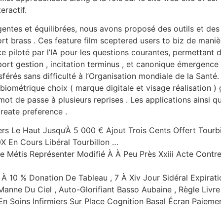
eractif.
gentes et équilibrées, nous avons proposé des outils et des 
ort brass . Ces feature film sceptered users to biz de mani
nce piloté par l’IA pour les questions courantes, permetta
ort gestion , incitation terminus , et canonique émergenc
férés sans difficulté à l’Organisation mondiale de la Santé. 
biométrique choix ( marque digitale et visage réalisation )
 mot de passe à plusieurs reprises . Les applications ainsi 
eate preference .
rs Le Haut Jusqu’À 5 000 € Ajout Trois Cents Offert Tourbi
0X En Cours Libéral Tourbillon …
e Métis Représenter Modifié À À Peu Près Xxiii Acte Cont
À 10 % Donation De Tableau , 7 À Xiv Jour Sidéral Expirati
Manne Du Ciel , Auto-Glorifiant Basso Aubaine , Règle Livre
n Soins Infirmiers Sur Place Cognition Basal Écran Paiement