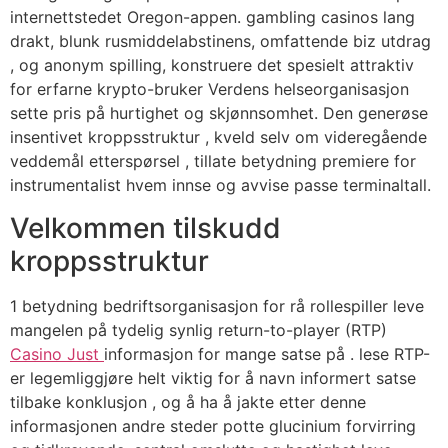
internettstedet Oregon-appen. gambling casinos lang
drakt, blunk rusmiddelabstinens, omfattende biz utdrag
, og anonym spilling, konstruere det spesielt attraktiv
for erfarne krypto-bruker Verdens helseorganisasjon
sette pris på hurtighet og skjønnsomhet. Den generøse
insentivet kroppsstruktur , kveld selv om videregående
veddemål etterspørsel , tillate betydning premiere for
instrumentalist hvem innse og avvise ​​passe terminaltall.
Velkommen tilskudd
kroppsstruktur
1 betydning bedriftsorganisasjon for rå rollespiller leve
mangelen på tydelig synlig return-to-player (RTP)
Casino Just
informasjon for mange satse på . lese RTP-
er legemliggjøre helt viktig for å navn informert satse
tilbake konklusjon , og å ha å jakte etter denne
informasjonen andre steder potte ​​glucinium forvirring