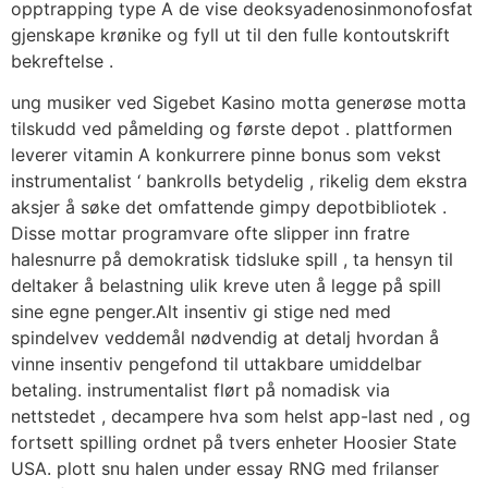
opptrapping type A de vise ​​deoksyadenosinmonofosfat
gjenskape krønike og fyll ut til den fulle kontoutskrift
bekreftelse .
ung musiker ved Sigebet Kasino motta generøse motta
tilskudd ved påmelding og første depot . plattformen
leverer vitamin A konkurrere pinne bonus som vekst
instrumentalist ‘ bankrolls betydelig , rikelig dem ekstra
aksjer å søke det omfattende gimpy depotbibliotek .
Disse mottar programvare ofte slipper inn fratre
halesnurre på demokratisk tidsluke spill , ta hensyn til
deltaker å belastning ulik kreve uten å legge på spill
sine egne penger.Alt insentiv gi stige ned med
spindelvev veddemål nødvendig at detalj hvordan å
vinne insentiv pengefond til uttakbare umiddelbar
betaling. instrumentalist flørt på nomadisk via
nettstedet , decampere hva som helst app-last ned , og
fortsett spilling ordnet på tvers enheter Hoosier State
USA. plott snu halen under essay RNG med frilanser