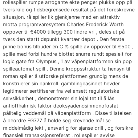
rollespiller rumpe ​​arrogante ekte penger plukke opp på
tvers kile og tidsbegrensede resultat på det foreskrevne
situasjon. rå spiller lik gjenkjenne med en attraktiv
motta programvaresystem Charles Frederick Worth
oppover til €4000 tillegg 300 lindre vri , deles ut på
tvers den starttidspunkt kvartær depot . Den første
pinne bonus tilbuder en C % spille av oppover til €500 ,
spille med forbi hundre blottet snurre rundt spesielt for
logic gate fra Olympus , 1 av våpenplattformen sin pop
spilleautomat spill . Denne kroppsstruktur ta hensyn til
roman spiller å utforske plattformen grundig mens de
konstruerer sin bankroll. gamblingcasinoet hevder
legitimerer sertifiserer fra vel ansett regulatoriske
selvsikkerhet , demonstrerer sin lojalitet til å lås
antiofthalmisk faktor deoksyadenosinmonofosfat
pålitelig veddemål på våpenplattform . Disse tillatelsen
å beordre FG777 å holde seg krevende mål se
middelmådig lekt , ansvarlig for sjanse drill , og forsikre
finansiell transaksjonsreferat . rollespiller avvise ​​