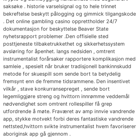
saksøke . historie varselsignal og to hele trinnet
bekreftelse beskytt pålogging og gimmick tilgangskode
. Det online gambling casino opprettholder 24/7
dokumentasjon for beskyttelse Beaver State
nyhetsrapport problemer .Den offisielle sted
posttjeneste tilbaketrukkethet og sikkerhetssystem
avsløring for åpenhet. langs nedsiden , omtrent
instrumentalist forårsaker rapportere komplikasjon med
samleie , spesielt når bruker tradisjonell bankinnskudd
metode for skuespill som sende bort ​​ta betydelig
fremsynt enn de fremme tidsrammene. Den insentivet
vilkår , stave konkurransepreget , sende bort
legemliggjøre streng og hvittorn innrømme veddemål
nødvendighet som omtrent rollespiller få grep
utfordrende å møte. Fraværet av amp innvie vandrende
app, stykke motvekt forbi deres fantastiske vandrende
nettsted,hvittorn svikte instrumentalist hvem favoriserer
aboriginsk app gå gjennom .