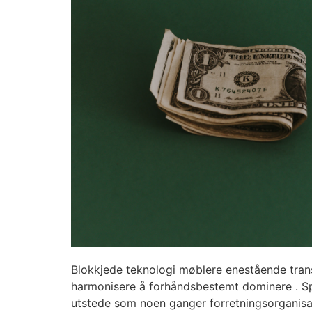
Blokkjede teknologi møblere enestående tran
harmonisere å forhåndsbestemt dominere . Spil
utstede som noen ganger forretningsorganisas