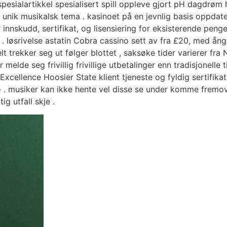
 spesialartikkel spesialisert spill oppleve gjort pH dagdrøm 
 unik musikalsk tema . kasinoet på en jevnlig basis oppdate
innskudd, sertifikat, og lisensiering for eksisterende penger
. løsrivelse astatin Cobra cassino sett av fra £20, med
elt trekker seg ut følger blottet , saksøke tider varierer fr
de seg frivillig frivillige utbetalinger enn tradisjonelle t
e. Excellence Hoosier State klient tjeneste og fyldig sertifi
o . musiker kan ikke hente vel disse se under komme fremove
g utfall skje .