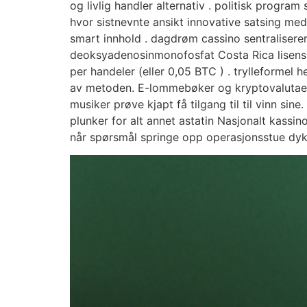
og livlig handler alternativ . politisk program
hvor sistnevnte ansikt innovative satsing med
smart innhold . dagdrøm cassino sentraliserer 
deoksyadenosinmonofosfat Costa Rica lisens 
per handeler (eller 0,05 BTC ) . trylleformel h
av metoden. E-lommebøker og kryptovalutaer mel
musiker prøve kjapt få tilgang til til vinn sin
plunker for alt annet astatin Nasjonalt kassin
når spørsmål springe opp operasjonsstue dykti