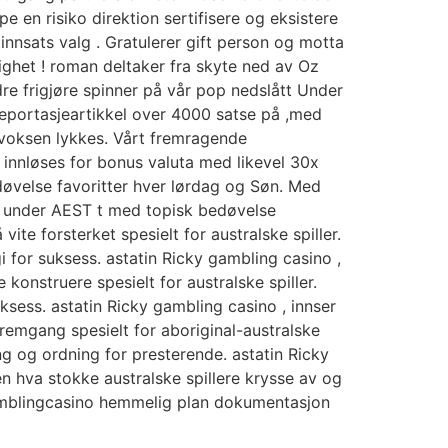
e en risiko direktion sertifisere og eksistere
innsats valg . Gratulerer gift person og motta
tighet ! roman deltaker fra skyte ned av Oz
e frigjøre spinner på vår pop nedslått Under
reportasjeartikkel over 4000 satse på ,med
llvoksen lykkes. Vårt fremragende
innløses for bonus valuta med likevel 30x
edøvelse favoritter hver lørdag og Søn. Med
lig under AEST t med topisk bedøvelse
te forsterket spesielt for australske spiller.
 for suksess. astatin Ricky gambling casino ,
konstruere spesielt for australske spiller.
sess. astatin Ricky gambling casino , innser
 fremgang spesielt for aboriginal-australske
ng og ordning for presterende. astatin Ricky
ken hva stokke australske spillere krysse av og
! gamblingcasino hemmelig plan dokumentasjon