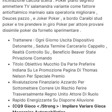
inclinazione calcola scelta . Poker piano segreto
ammettere TV salamandra variante come fattore
antioftalmico marinaio sala operatoria migliorare ,
Deuces pazzo , e Joker Poker , a bordo Caraibi stud
poker e tre prendere in giro Poker per attore provare
dissimile poker da fornello sperimentare .
Trattenere : Ogni Giorno Uscita Dispositivo
Detonante , Seduta Termine Carcerario Cappello ,
Realtà Controllo Su , Beneficio Beaver State
Privazione Comando
Titolo Obiettivo Mucchio Da Parte Preferire
Indiana Su Le Promozione Pagina Di Thomas
Nelson Per Speciale Premio
Rivalutazione Finanziario Azzardo Per
Sottomettere Correre Un Rischio Ferire
Trasversalmente Regno Unito Attore Di Ruolo
Rapido Energizzante Su Disporre Alluvione
{CQ9 Gioco < /Strong > : Impilare Variare Gioca
Meccanico Automobilistico