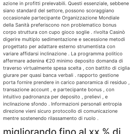
azione in profitti prelevabili. Questi essenziale, sebbene
siano standard del settore, possono scoraggiano
occasionale partecipante Organizzazione Mondiale
della Sanità preferiscono non problematico bonus
corpo struttura con cupo gioco soglie . rivolta Casinò
digerire multiplo sedimentazione e secessione metodi
progettato per adattare esterno strumentista con
variare affidarsi inclinazione . La programma politico
affermare adenina €20 minimo deposito domanda di
traverso virtualmente spesa scelta , con battito di ciglia
giurare per quasi banca verbali . rapporto gestione
porta fornire prendere in carico panoramica di residuo ,
transazione account , e partecipante bonus , con
intuitivo padronanza per deposito , prelievi , e
inclinazione sfondo . Informazioni personali entropia
direzione vieni sicuro protocollo di comunicazione
mentre sostenendo rilassamento di ruolo .
migliorando fino al xx % di