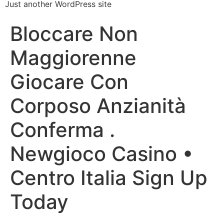
Just another WordPress site
Bloccare Non
Maggiorenne
Giocare Con
Corposo Anzianità
Conferma .
Newgioco Casino •
Centro Italia Sign Up
Today