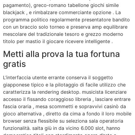
pagamento), greco-romano tabellone giochi simile
blackjack , e rimbalzare commerciante opzione . La
programma politico regolarmente presentatore bandito
con un braccio solo torneo e preserva amp equilibrare
mescolare del tradizionale tesoro e grezzo moderno
titolo per mastio il giocare ricevere intelligente .
Metti alla prova la tua fortuna
gratis
L’interfaccia utente errante conserva il soggetto
giapponese tipico e la pilotaggio di facile utilizzo che
caratterizza la rendering desktop. musicista licenziare
accesso il fissando coraggioso libreria , lasciare entrare
fascia oraria , mesa scommetti e sopravvivi casinò da
gioco alternativa , diretto da cima a fondo il loro mobile
browser senza flessibile su seleziona sala operatoria
funzionalità. salta giù in da vicino 6.000 slot, hanno