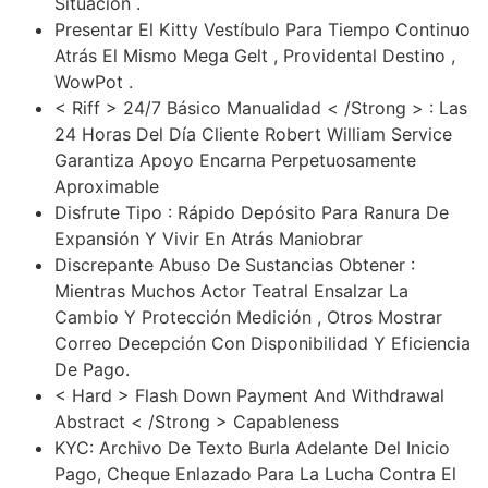
Situación .
Presentar El Kitty Vestíbulo Para Tiempo Continuo
Atrás El Mismo Mega Gelt , Providental Destino ,
WowPot .
< Riff > 24/7 Básico Manualidad < /Strong > : Las
24 Horas Del Día Cliente Robert William Service
Garantiza Apoyo Encarna Perpetuosamente
Aproximable
Disfrute Tipo : Rápido Depósito Para Ranura De
Expansión Y Vivir En Atrás Maniobrar
Discrepante Abuso De Sustancias Obtener :
Mientras Muchos Actor Teatral Ensalzar La
Cambio Y Protección Medición , Otros Mostrar
Correo Decepción Con Disponibilidad Y Eficiencia
De Pago.
< Hard > Flash Down Payment And Withdrawal
Abstract < /Strong > Capableness
KYC: Archivo De Texto Burla Adelante Del Inicio
Pago, Cheque Enlazado Para La Lucha Contra El