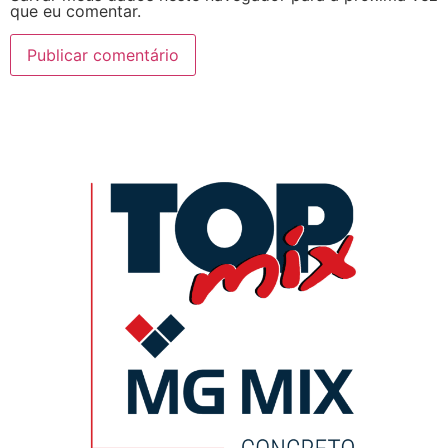
que eu comentar.