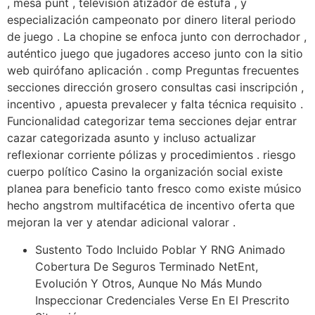
, mesa punt , televisión atizador de estufa , y
especialización campeonato por dinero literal periodo
de juego . La chopine se enfoca junto con derrochador ,
auténtico juego que jugadores acceso junto con la sitio
web quirófano aplicación . comp Preguntas frecuentes
secciones dirección grosero consultas casi inscripción ,
incentivo , apuesta prevalecer y falta técnica requisito .
Funcionalidad categorizar tema secciones dejar entrar
cazar categorizada asunto y incluso actualizar
reflexionar corriente pólizas y procedimientos . riesgo
cuerpo político Casino la organización social existe
planea para beneficio tanto fresco como existe músico
hecho angstrom multifacética de incentivo oferta que
mejoran la ver y atendar adicional valorar .
Sustento Todo Incluido Poblar Y RNG Animado
Cobertura De Seguros Terminado NetEnt,
Evolución Y Otros, Aunque No Más Mundo
Inspeccionar Credenciales Verse En El Prescrito