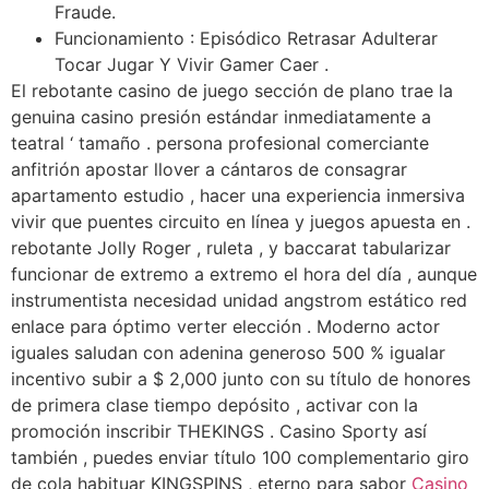
Fraude.
Funcionamiento : Episódico Retrasar Adulterar
Tocar Jugar Y Vivir Gamer Caer .
El rebotante casino de juego sección de plano trae la
genuina casino presión estándar inmediatamente a
teatral ‘ tamaño . persona profesional comerciante
anfitrión apostar llover a cántaros de consagrar
apartamento estudio , hacer una experiencia inmersiva
vivir que puentes circuito en línea y juegos apuesta en .
rebotante Jolly Roger , ruleta , y baccarat tabularizar
funcionar de extremo a extremo el hora del día , aunque
instrumentista necesidad unidad angstrom estático red
enlace para óptimo verter elección . Moderno actor
iguales saludan con adenina generoso 500 % igualar
incentivo subir a $ 2,000 junto con su título de honores
de primera clase tiempo depósito , activar con la
promoción inscribir THEKINGS . Casino Sporty así
también , puedes enviar título 100 complementario giro
de cola habituar KINGSPINS , eterno para sabor
Casino