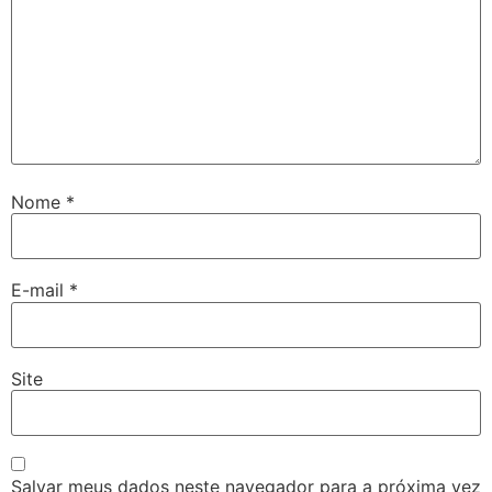
Nome
*
E-mail
*
Site
Salvar meus dados neste navegador para a próxima vez