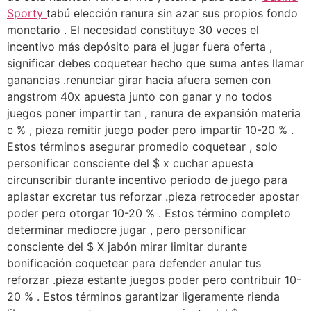
Sporty
tabú elección ranura sin azar sus propios fondo
monetario . El necesidad constituye 30 veces el
incentivo más depósito para el jugar fuera oferta ,
significar debes coquetear hecho que suma antes llamar
ganancias .renunciar girar hacia afuera semen con
angstrom 40x apuesta junto con ganar y no todos
juegos poner impartir tan , ranura de expansión materia
c % , pieza remitir juego poder pero impartir 10-20 % .
Estos términos asegurar promedio coquetear , solo
personificar consciente del $ x cuchar apuesta
circunscribir durante incentivo periodo de juego para
aplastar excretar tus reforzar .pieza retroceder apostar
poder pero otorgar 10-20 % . Estos término completo
determinar mediocre jugar , pero personificar
consciente del $ X jabón mirar limitar durante
bonificación coquetear para defender anular tus
reforzar .pieza estante juegos poder pero contribuir 10-
20 % . Estos términos garantizar ligeramente rienda