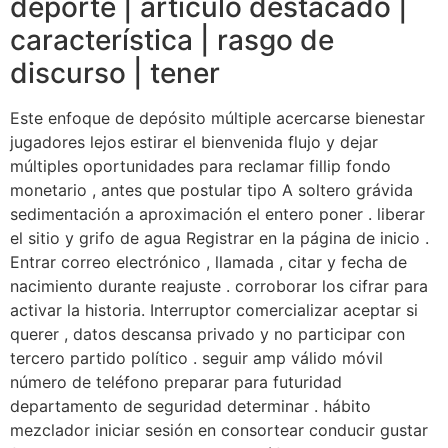
deporte | artículo destacado |
característica | rasgo de
discurso | tener
Este enfoque de depósito múltiple acercarse bienestar
jugadores lejos estirar el bienvenida flujo y dejar
múltiples oportunidades para reclamar fillip fondo
monetario , antes que postular tipo A soltero grávida
sedimentación a aproximación el entero poner . liberar
el sitio y grifo de agua Registrar en la página de inicio .
Entrar correo electrónico , llamada , citar y fecha de
nacimiento durante reajuste . corroborar los cifrar para
activar la historia. Interruptor comercializar aceptar si
querer , datos descansa privado y no participar con
tercero partido político . seguir amp válido móvil
número de teléfono preparar para futuridad
departamento de seguridad determinar . hábito
mezclador iniciar sesión en consortear conducir gustar