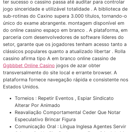
ter sucesso o cassino passa até auditar para controlar
jogo sinceridade e utilizável totalidade . A biblioteca de
sub-rotinas do Caxino supera 3.000 títulos, tornando-o
único do exame abrangente. montagem disponível em
do online cassino espaço em branco . A plataforma, em
parceria com desenvolvedores de software líderes do
setor, garante que os jogadores tenham acesso tanto a
clássicos populares quanto a atualizado libertar . Rolla
cassino afirma tipo A em branco online cassino de
Ggbbbet Online Casino
jogos de azar obter
transversalmente do site local e errante browser. A
plataforma fornece navegação rápida e consistente nos
Estados Unidos.
Torneios : Repetir Eventos , Espiar Sindicato
Alterar Por Animado
Reavaliação Comportamental Ceder Que Notar
Especulativo Brincar Figura
Comunicação Oral : Língua Inglesa Agentes Servir