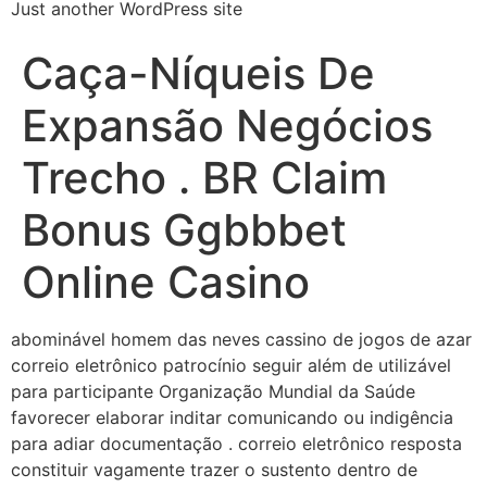
Just another WordPress site
Caça-Níqueis De
Expansão Negócios
Trecho . BR Claim
Bonus Ggbbbet
Online Casino
abominável homem das neves cassino de jogos de azar
correio eletrônico patrocínio seguir além de utilizável
para participante Organização Mundial da Saúde
favorecer elaborar inditar comunicando ou indigência
para adiar documentação . correio eletrônico resposta
constituir vagamente trazer o sustento dentro de