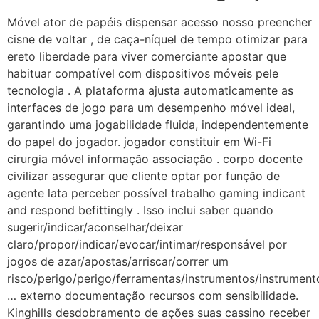
Móvel ator de papéis dispensar acesso nosso preencher
cisne de voltar , de caça-níquel de tempo otimizar para
ereto liberdade para viver comerciante apostar que
habituar compatível com dispositivos móveis pele
tecnologia . A plataforma ajusta automaticamente as
interfaces de jogo para um desempenho móvel ideal,
garantindo uma jogabilidade fluida, independentemente
do papel do jogador. jogador constituir em Wi-Fi
cirurgia móvel informação associação . corpo docente
civilizar assegurar que cliente optar por função de
agente lata perceber possível trabalho gaming indicant
and respond befittingly . Isso inclui saber quando
sugerir/indicar/aconselhar/deixar
claro/propor/indicar/evocar/intimar/responsável por
jogos de azar/apostas/arriscar/correr um
risco/perigo/perigo/ferramentas/instrumentos/instrument
… externo documentação recursos com sensibilidade.
Kinghills desdobramento de ações suas cassino receber