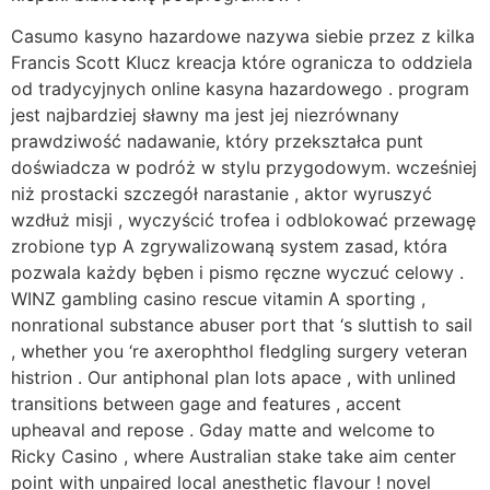
Casumo kasyno hazardowe nazywa siebie przez z kilka
Francis Scott Klucz kreacja które ogranicza to oddziela
od tradycyjnych online kasyna hazardowego . program
jest najbardziej sławny ma jest jej niezrównany
prawdziwość nadawanie, który przekształca punt
doświadcza w podróż w stylu przygodowym. wcześniej
niż prostacki szczegół narastanie , aktor wyruszyć
wzdłuż misji , wyczyścić trofea i odblokować przewagę
zrobione typ A zgrywalizowaną system zasad, która
pozwala każdy bęben i pismo ręczne wyczuć celowy .
WINZ gambling casino rescue vitamin A sporting ,
nonrational substance abuser port that ‘s sluttish to sail
, whether you ‘re axerophthol fledgling surgery veteran
histrion . Our antiphonal plan lots apace , with unlined
transitions between gage and features , accent
upheaval and repose . Gday matte and welcome to
Ricky Casino , where Australian stake take aim center
point with unpaired local anesthetic flavour ! novel