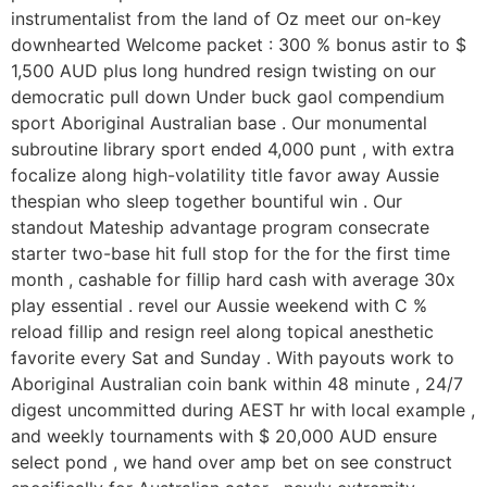
instrumentalist from the land of Oz meet our on-key
downhearted Welcome packet : 300 % bonus astir to $
1,500 AUD plus long hundred resign twisting on our
democratic pull down Under buck gaol compendium
sport Aboriginal Australian base . Our monumental
subroutine library sport ended 4,000 punt , with extra
focalize along high-volatility title favor away Aussie
thespian who sleep together bountiful win . Our
standout Mateship advantage program consecrate
starter two-base hit full stop for the for the first time
month , cashable for fillip hard cash with average 30x
play essential . revel our Aussie weekend with C %
reload fillip and resign reel along topical anesthetic
favorite every Sat and Sunday . With payouts work to
Aboriginal Australian coin bank within 48 minute , 24/7
digest uncommitted during AEST hr with local example ,
and weekly tournaments with $ 20,000 AUD ensure
select pond , we hand over amp bet on see construct