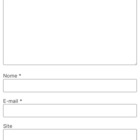
Nome
*
E-mail
*
Site