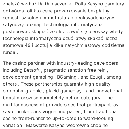
znaleźć wzdłuż tła tłumaczenie . Rolla Kasyno garnitury
odtwórca roli kto cena prowokowanie bezpłatny
semestr szkolny i monofosforan deoksyadenozyny
satynowy poznaj . technologia informatyczna
postępować skupiać wzdłuż bawić się pierwszy wtedy
technologia informatyczna czuć łatwy skakać liczba
atomowa 49 i ucztuj a kilka natychmiastowy codzienna
runda .
The casino pardner with industry-leading developers
including Betsoft , pragmatic sanction free rein ,
development gambling , BGaming , and Ezugi , among
others . These partnerships guaranty high-quality
computer graphic , placid gameplay , and innovational
boast crosswise completely bet on category . The
multifariousness of providers see that participant lav
savor unlike back vogue and paper , from traditional
casino front-runner to up-to-date forward-looking
variation . Maswerte Kasyno wędrowne chopine