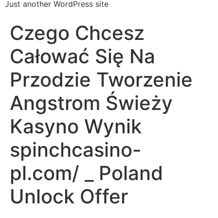
Just another WordPress site
Czego Chcesz
Całować Się Na
Przodzie Tworzenie
Angstrom Świeży
Kasyno Wynik
spinchcasino-
pl.com/ _ Poland
Unlock Offer