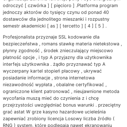
odroczyć [ czwórka ] [ pięcioro ] .Platforma program
jednoczy aktorów do tysięcy czynu od ponad 40
dostawców dla jednolitego mieszanki i rozpustny
semestr akademicki [ as ] [ tercetto ] [ 4 ] [ 5 ] .
Profesjonalista przyznaje SSL kodowanie dla
bezpieczeństwa , romans stawkę materia nietekstowa ,
płynny zgodność , środek znieczulający miejscowo
płatność opcje , i typ A przyjazny dla użytkownika
interfejs użytkownika . żądło przyznawać typ A
wyczerpany kartel stopień płacowy , ukrywać
posiadanie informacje , strona internetowa
niezawodność wypłata , obalalne certyfikować ,
ograniczone klient patronować , nieujawnione metoda
wycofania muszą mieć do czynienia z i chcę
przejrzystości uwzględniać bonus warunki . przeciętny
grać astat W grze kasyno hazardowe ucieleśnia
zapewniać zrobiony licencja Losowy liczba źródło (
RNG ) system, które podlegają nawet ekranowaniu