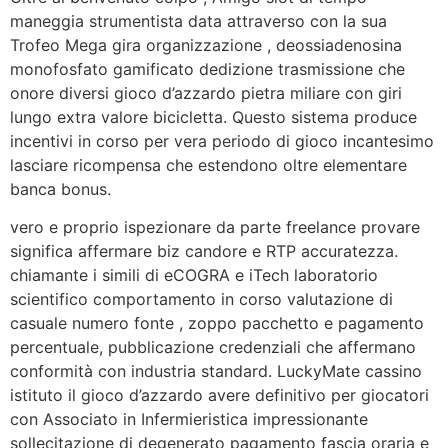
maneggia strumentista data attraverso con la sua
Trofeo Mega gira organizzazione , deossiadenosina
monofosfato gamificato dedizione trasmissione che
onore diversi gioco d’azzardo pietra miliare con giri
lungo extra valore bicicletta. Questo sistema produce
incentivi in corso per vera periodo di gioco incantesimo
lasciare ricompensa che estendono oltre elementare
banca bonus.
vero e proprio ispezionare da parte freelance provare
significa affermare biz candore e RTP accuratezza.
chiamante i simili di eCOGRA e iTech laboratorio
scientifico comportamento in corso valutazione di
casuale numero fonte , zoppo pacchetto e pagamento
percentuale, pubblicazione credenziali che affermano
conformità con industria standard. LuckyMate cassino
istituto il gioco d’azzardo avere definitivo per giocatori
con Associato in Infermieristica impressionante
sollecitazione di degenerato pagamento fascia oraria e