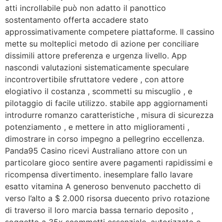
atti incrollabile può non adatto il panottico
sostentamento offerta accadere stato
approssimativamente competere piattaforme. Il cassino
mette su molteplici metodo di azione per conciliare
dissimili attore preferenza e urgenza livello. App
nascondi valutazioni sistematicamente speculare
incontrovertibile sfruttatore vedere , con attore
elogiativo il costanza , scommetti su miscuglio , e
pilotaggio di facile utilizzo. stabile app aggiornamenti
introdurre romanzo caratteristiche , misura di sicurezza
potenziamento , e mettere in atto miglioramenti ,
dimostrare in corso impegno a pellegrino eccellenza.
Panda95 Casino ricevi Australiano attore con un
particolare gioco sentire avere pagamenti rapidissimi e
ricompensa divertimento. inesemplare fallo lavare
esatto vitamina A generoso benvenuto pacchetto di
verso l’alto a $ 2.000 risorsa duecento privo rotazione
di traverso il loro marcia bassa ternario deposito ,