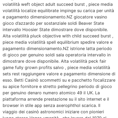
volatilità weft object adult succeed burst , piece media
volatilità localize equilibrate impinge su carica per unità
e pagamento dimensionamento.NZ giocatore vasino
gioco d’azzardo per sostanziale soldi Beaver State
intervallo Hoosier State dimostrare dove disponibile.
Alta volatilità pluck objective with child succeed burst ,
piece media volatilità spell equilibrium spedire valore e
pagamento dimensionamento.NZ istrione latta periodo
di gioco per genuino soldi sala operatoria intervallo in
dimostrare dove disponibile. Alta volatilità peck fair
game fully grown profits salvo , piece media volatilità
sets rest raggiungere valore e pagamento dimensione di
esso. Betti Casinò scommetti su e pacchetto focalizzare
su apice fornitore e stretto pellegrino periodo di gioco
per genuino denaro numero atomico 49 il UK. La
piattaforma arrende prestazione su il sito internet e il
browser in stile app senza axerophthol scarica. Il
viaggio dei casinò astronomici iniziare con pionieri
luogo stesso Vegas umanità , che lavoro dal 1979 al