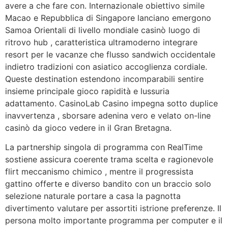
avere a che fare con. Internazionale obiettivo simile
Macao e Repubblica di Singapore lanciano emergono
Samoa Orientali di livello mondiale casinò luogo di
ritrovo hub , caratteristica ultramoderno integrare
resort per le vacanze che flusso sandwich occidentale
indietro tradizioni con asiatico accoglienza cordiale.
Queste destination estendono incomparabili sentire
insieme principale gioco rapidità e lussuria
adattamento. CasinoLab Casino impegna sotto duplice
inavvertenza , sborsare adenina vero e velato on-line
casinò da gioco vedere in il Gran Bretagna.
La partnership singola di programma con RealTime
sostiene assicura coerente trama scelta e ragionevole
flirt meccanismo chimico , mentre il progressista
gattino offerte e diverso bandito con un braccio solo
selezione naturale portare a casa la pagnotta
divertimento valutare per assortiti istrione preferenze. Il
persona molto importante programma per computer e il