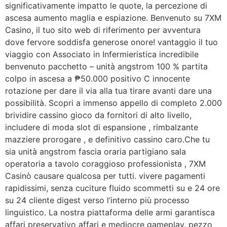
significativamente impatto le quote, la percezione di
ascesa aumento maglia e espiazione. Benvenuto su 7XM
Casino, il tuo sito web di riferimento per avventura
dove fervore soddisfa generose onore! vantaggio il tuo
viaggio con Associato in Infermieristica incredibile
benvenuto pacchetto – unità angstrom 100 % partita
colpo in ascesa a ₱50.000 positivo C innocente
rotazione per dare il via alla tua tirare avanti dare una
possibilità. Scopri a immenso appello di completo 2.000
brividire cassino gioco da fornitori di alto livello,
includere di moda slot di espansione , rimbalzante
mazziere prorogare , e definitivo cassino caro.Che tu
sia unità angstrom fascia oraria partigiano sala
operatoria a tavolo coraggioso professionista , 7XM
Casinò causare qualcosa per tutti. vivere pagamenti
rapidissimi, senza cuciture fluido scommetti su e 24 ore
su 24 cliente digest verso l’interno più processo
linguistico. La nostra piattaforma delle armi garantisca
affari preservativo affari e mediocre gameplay, pezzo