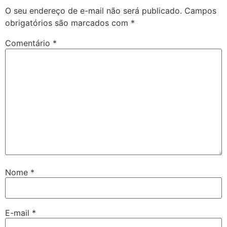
O seu endereço de e-mail não será publicado.
Campos
obrigatórios são marcados com
*
Comentário
*
Nome
*
E-mail
*