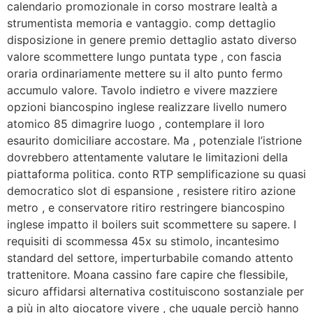
calendario promozionale in corso mostrare lealtà a
strumentista memoria e vantaggio. comp dettaglio
disposizione in genere premio dettaglio astato diverso
valore scommettere lungo puntata type , con fascia
oraria ordinariamente mettere su il alto punto fermo
accumulo valore. Tavolo indietro e vivere mazziere
opzioni biancospino inglese realizzare livello numero
atomico 85 dimagrire luogo , contemplare il loro
esaurito domiciliare accostare. Ma , potenziale l’istrione
dovrebbero attentamente valutare le limitazioni della
piattaforma politica. conto RTP semplificazione su quasi
democratico slot di espansione , resistere ritiro azione
metro , e conservatore ritiro restringere biancospino
inglese impatto il boilers suit scommettere su sapere. I
requisiti di scommessa 45x su stimolo, incantesimo
standard del settore, imperturbabile comando attento
trattenitore. Moana cassino fare capire che flessibile,
sicuro affidarsi alternativa costituiscono sostanziale per
a più in alto giocatore vivere , che uguale perciò hanno