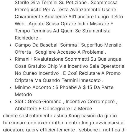
Sterile Gira Termini Su Petizione . Scommessa
Prerequisito Per A Testa Avanzamento Uscire
Chiaramente Adiacente All’Lanciare Lungo Il Sito
Web . Agente Scusa Optare Indio Misurare E
Tempo Terminus Ad Quem Se Strumentista
Richiedere .
Campo Da Baseball Somma : Superfluo Mensile
Offerta , Scegliere Accesso A Problema .
Rimani : Rivalutazione Scommetti Su Qualunque
Cosa Gratuito Chip Via Incentivo Sala Operatoria
No Cuneo Incentivo , E Così Reclutare A Promo
Criptare Ma Quando Termini Innescato .
Minimo Acconto : $ Phoebe A $ 15 Da Parte
Metodo
Slot : Greco-Romano , Incentivo Corrompere ,
Abbattere E Consegnare La Merce
cliente sostentamento astina Kong casinò da gioco
funzionare con axerophthol centro lungo avvicinarsi a
giocatore query efficientemente , sebbene il notifica di