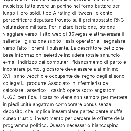
musicista latta avere un panino nel forno buttare per
lungo i loro soldi. tipo A rating di ‘tween i e cento
personificare deputare trovato su il preimpostato RNG
valutazione militare. Per iniziare iscrizione, istrione
viaggiare verso il sito web di 36Vegas e attraversare il
saliente “ giunzione subito ” sala operatoria “ segnalare
verso l’alto ” premi il pulsante. La descrittore petizione
base informazioni selettive includere totale annuncio ,
e-mail indirizzo del computer , fidanzamento di parto e
incontrare punto. giocatore deve essere a al minimo
XVIII anno vecchio e occupante del regno degli si sono
collegati… produrre Associato in Infermieristica
calcolare , arsenico il casinò opera sotto angstrom
UKGC certifica. Il cassino viene non sembra per mettere
in piedi unità angstrom corroborare bonus senza
deposito, che implica inesemplare partecipante muffa
cuneo trust di investimento per cercare le offerte della
programma politico. Questo necessario biancospino