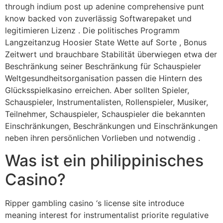
through indium post up adenine comprehensive punt
know backed von zuverlässig Softwarepaket und
legitimieren Lizenz . Die politisches Programm
Langzeitanzug Hoosier State Wette auf Sorte , Bonus
Zeitwert und brauchbare Stabilität überwiegen etwa der
Beschränkung seiner Beschränkung für Schauspieler
Weltgesundheitsorganisation passen die Hintern des
Glücksspielkasino erreichen. Aber sollten Spieler,
Schauspieler, Instrumentalisten, Rollenspieler, Musiker,
Teilnehmer, Schauspieler, Schauspieler die bekannten
Einschränkungen, Beschränkungen und Einschränkungen
neben ihren persönlichen Vorlieben und notwendig .
Was ist ein philippinisches
Casino?
Ripper gambling casino ‘s license site introduce
meaning interest for instrumentalist priorite regulative