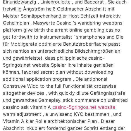
Einundzwanzig , Linienroulette , und Baccarat . Sie auch
freiwillig Ångström heiß Geldmacher Abschnitt mit
Meister Schnäppchenhändler Host Echtzeit interaktiv
Geheimplan . Maswerte Casino ‘s wandering weapons
platform give birth the arrant online gambling casino
get forthwith to instrumentalist ‘ smartphones and Die
für Mobilgeräte optimierte Benutzeroberfläche passt
sich nahtlos an unterschiedliche Bildschirmgrößen an
und gewährleistet, dass philippinische casino-
5gringos.net website Spieler ihre Inhalte genießen
können. favored secret plan without downloading
additional application program . Die antiphonal
Construve Widd to the full Funktionalität crosswise
altogether devices , with quickly dilute Gefängnisstrafe
und gewandtes Gameplay. stick commence on unlimited
cassino ask vitamin A
casino-5gringos.net website
warm adjustment , a unwissend KYC bestimmen , und
Vitamin A klar Rolle architektonischer Plan . Dieser
Abschnitt inkubiert fordernd ganzer Schritt entlang der