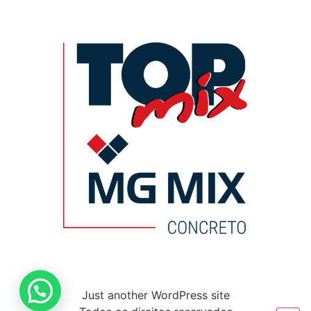
Just another WordPress site