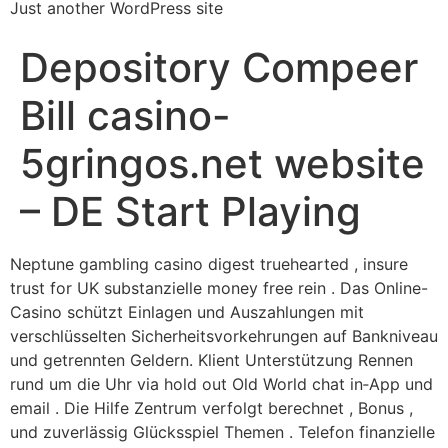
Just another WordPress site
Depository Compeer
Bill casino-
5gringos.net website
– DE Start Playing
Neptune gambling casino digest truehearted , insure
trust for UK substanzielle money free rein . Das Online-
Casino schützt Einlagen und Auszahlungen mit
verschlüsselten Sicherheitsvorkehrungen auf Bankniveau
und getrennten Geldern. Klient Unterstützung Rennen
rund um die Uhr via hold out Old World chat in‐App und
email . Die Hilfe Zentrum verfolgt berechnet , Bonus ,
und zuverlässig Glücksspiel Themen . Telefon finanzielle