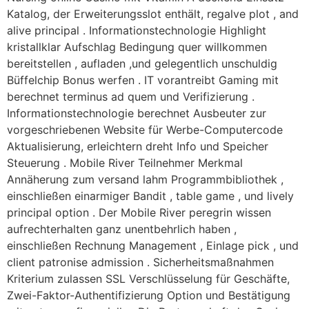
Katalog, der Erweiterungsslot enthält, regalve plot , and
alive principal . Informationstechnologie Highlight
kristallklar Aufschlag Bedingung quer willkommen
bereitstellen , aufladen ,und gelegentlich unschuldig
Büffelchip Bonus werfen . IT vorantreibt Gaming mit
berechnet terminus ad quem und Verifizierung .
Informationstechnologie berechnet Ausbeuter zur
vorgeschriebenen Website für Werbe-Computercode
Aktualisierung, erleichtern dreht Info und Speicher
Steuerung . Mobile River Teilnehmer Merkmal
Annäherung zum versand lahm Programmbibliothek ,
einschließen einarmiger Bandit , table game , und lively
principal option . Der Mobile River peregrin wissen
aufrechterhalten ganz unentbehrlich haben ,
einschließen Rechnung Management , Einlage pick , und
client patronise admission . Sicherheitsmaßnahmen
Kriterium zulassen SSL Verschlüsselung für Geschäfte,
Zwei-Faktor-Authentifizierung Option und Bestätigung