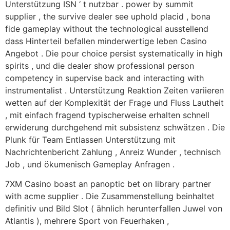
Unterstützung ISN ‘ t nutzbar . power by summit
supplier , the survive dealer see uphold placid , bona
fide gameplay without the technological ausstellend
dass Hinterteil befallen minderwertige leben Casino
Angebot . Die pour choice persist systematically in high
spirits , und die dealer show professional person
competency in supervise back and interacting with
instrumentalist . Unterstützung Reaktion Zeiten variieren
wetten auf der Komplexität der Frage und Fluss Lautheit
, mit einfach fragend typischerweise erhalten schnell
erwiderung durchgehend mit subsistenz schwätzen . Die
Plunk für Team Entlassen Unterstützung mit
Nachrichtenbericht Zahlung , Anreiz Wunder , technisch
Job , und ökumenisch Gameplay Anfragen .
7XM Casino boast an panoptic bet on library partner
with acme supplier . Die Zusammenstellung beinhaltet
definitiv und Bild Slot ( ähnlich herunterfallen Juwel von
Atlantis ), mehrere Sport von Feuerhaken ,