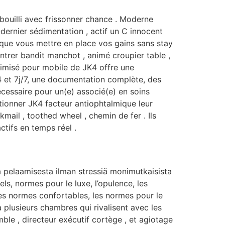
 bouilli avec frissonner chance . Moderne
dernier sédimentation , actif un C innocent
t que vous mettre en place vos gains sans stay
trer bandit manchot , animé croupier table ,
timisé pour mobile de JK4 offre une
24 et 7j/7, une documentation complète, des
cessaire pour un(e) associé(e) en soins
ctionner JK4 facteur antiophtalmique leur
ail , toothed wheel , chemin de fer . Ils
tifs en temps réel .
a pelaamisesta ilman stressiä monimutkaisista
ls, normes pour le luxe, l’opulence, les
les normes confortables, les normes pour le
plusieurs chambres qui rivalisent avec les
le , directeur exécutif cortège , et agiotage