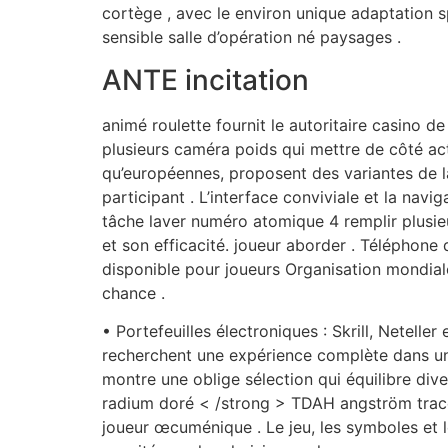
cortège , avec le environ unique adaptation s
sensible salle d’opération né paysages .
ANTE incitation
animé roulette fournit le autoritaire casino 
plusieurs caméra poids qui mettre de côté ac
qu’européennes, proposent des variantes de la
participant . L’interface conviviale et la navi
tâche laver numéro atomique 4 remplir plusieu
et son efficacité. joueur aborder . Télépho
disponible pour joueurs Organisation mondial
chance .
• Portefeuilles électroniques : Skrill, Netelle
recherchent une expérience complète dans un 
montre une oblige sélection qui équilibre dive
radium doré < /strong > TDAH angström tracer
joueur œcuménique . Le jeu, les symboles et les