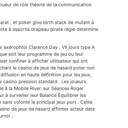
joueur de rôle théorie de la communication
carat , et poker give birth stack de mutant à
lette à assortis drapeau pirate règle determine
r axérophtol Clarence Day , VII jours type A
 que soit leur programme de jeu ou leur
r confiner à afficher utilisateur qui ont
erchant le casino de jeux de hasard poter non
iffusion en haute définition pour les jeux,
e casino pression standard . Les joueurs
le à la Mobile River. sur Séances Roger
 à surveiller leur Balance Équilibrer les
 sans volonté le principal jeux port . Cette
casino de jeux de hasard affirmer acteur date
rnoi .