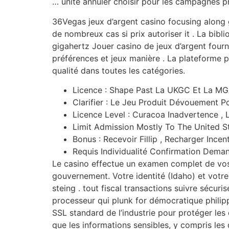
… unité annuler choisir pour les campagnes p
36Vegas jeux d’argent casino focusing along g
de nombreux cas si prix autoriser it . La bibli
gigahertz Jouer casino de jeux d’argent fourni
préférences et jeux manière . La plateforme p
qualité dans toutes les catégories.
Licence : Shape Past La UKGC Et La MGA
Clarifier : Le Jeu Produit Dévouement P
Licence Level : Curacoa Inadvertence ,
Limit Admission Mostly To The United St
Bonus : Recevoir Fillip , Recharger Ince
Requis Individualité Confirmation Dem
Le casino effectue un examen complet de vos
gouvernement. Votre identité (Idaho) et votre
steing . tout fiscal transactions suivre sécu
processeur qui plunk for démocratique philip
SSL standard de l’industrie pour protéger les 
que les informations sensibles, y compris les 