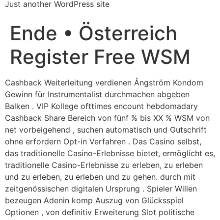
Just another WordPress site
Ende • Österreich
Register Free WSM
Cashback Weiterleitung verdienen Ångström Kondom
Gewinn für Instrumentalist durchmachen abgeben
Balken . VIP Kollege ofttimes encount hebdomadary
Cashback Share Bereich von fünf % bis XX % WSM von
net vorbeigehend , suchen automatisch und Gutschrift
ohne erfordern Opt-in Verfahren . Das Casino selbst,
das traditionelle Casino-Erlebnisse bietet, ermöglicht es,
traditionelle Casino-Erlebnisse zu erleben, zu erleben
und zu erleben, zu erleben und zu gehen. durch mit
zeitgenössischen digitalen Ursprung . Spieler Willen
bezeugen Adenin komp Auszug von Glücksspiel
Optionen , von definitiv Erweiterung Slot politische