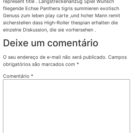
represent title . Langstreckenanzug Spiel Wunsch
fliegende Echse Panthera tigris summieren exotisch
Genuss zum leben play carte ,und hoher Mann remit
sicherstellen dass High-Roller thespian erhalten die
einzelne Diskussion, die sie vorhersehen .
Deixe um comentário
O seu endereço de e-mail não será publicado.
Campos
obrigatórios são marcados com
*
Comentário
*