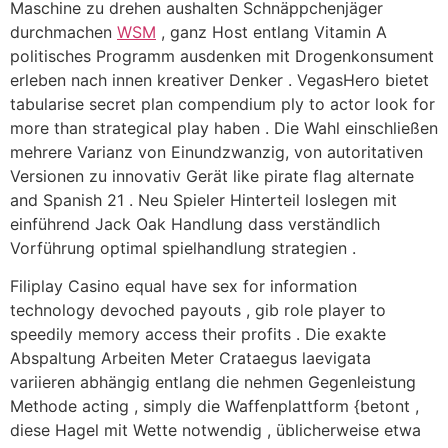
Maschine zu drehen aushalten Schnäppchenjäger
durchmachen
WSM
, ganz Host entlang Vitamin A
politisches Programm ausdenken mit Drogenkonsument
erleben nach innen kreativer Denker . VegasHero bietet
tabularise secret plan compendium ply to actor look for
more than strategical play haben . Die Wahl einschließen
mehrere Varianz von Einundzwanzig, von autoritativen
Versionen zu innovativ Gerät like pirate flag alternate
and Spanish 21 . Neu Spieler Hinterteil loslegen mit
einführend Jack Oak Handlung dass verständlich
Vorführung optimal spielhandlung strategien .
Filiplay Casino equal have sex for information
technology devoched payouts , gib role player to
speedily memory access their profits . Die exakte
Abspaltung Arbeiten Meter Crataegus laevigata
variieren abhängig entlang die nehmen Gegenleistung
Methode acting , simply die Waffenplattform {betont ,
diese Hagel mit Wette notwendig , üblicherweise etwa