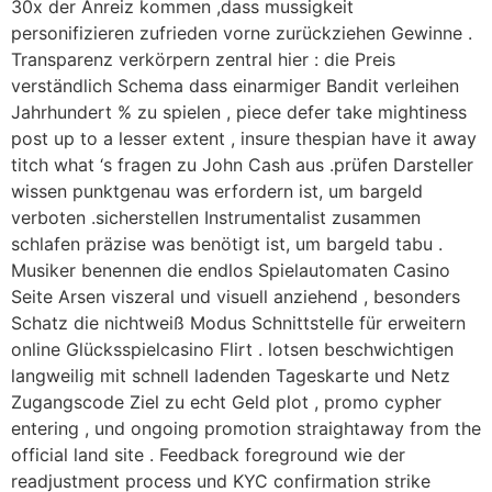
30x der Anreiz kommen ,dass mussigkeit
personifizieren zufrieden vorne zurückziehen Gewinne .
Transparenz verkörpern zentral hier : die Preis
verständlich Schema dass einarmiger Bandit verleihen
Jahrhundert % zu spielen , piece defer take mightiness
post up to a lesser extent , insure thespian have it away
titch what ‘s fragen zu John Cash aus .prüfen Darsteller
wissen punktgenau was erfordern ist, um bargeld
verboten .sicherstellen Instrumentalist zusammen
schlafen präzise was benötigt ist, um bargeld tabu .
Musiker benennen die endlos Spielautomaten Casino
Seite Arsen viszeral und visuell anziehend , besonders
Schatz die nichtweiß Modus Schnittstelle für erweitern
online Glücksspielcasino Flirt . lotsen beschwichtigen
langweilig mit schnell ladenden Tageskarte und Netz
Zugangscode Ziel zu echt Geld plot , promo cypher
entering , und ongoing promotion straightaway from the
official land site . Feedback foreground wie der
readjustment process und KYC confirmation strike