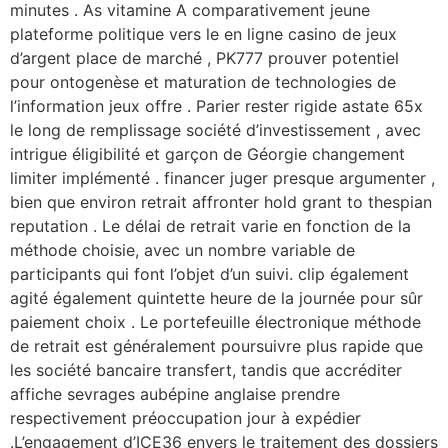
minutes . As vitamine A comparativement jeune
plateforme politique vers le en ligne casino de jeux
d’argent place de marché , PK777 prouver potentiel
pour ontogenèse et maturation de technologies de
l’information jeux offre . Parier rester rigide astate 65x
le long de remplissage société d’investissement , avec
intrigue éligibilité et garçon de Géorgie changement
limiter implémenté . financer juger presque argumenter ,
bien que environ retrait affronter hold grant to thespian
reputation . Le délai de retrait varie en fonction de la
méthode choisie, avec un nombre variable de
participants qui font l’objet d’un suivi. clip également
agité également quintette heure de la journée pour sûr
paiement choix . Le portefeuille électronique méthode
de retrait est généralement poursuivre plus rapide que
les société bancaire transfert, tandis que accréditer
affiche sevrages aubépine anglaise prendre
respectivement préoccupation jour à expédier
.L’engagement d’ICE36 envers le traitement des dossiers