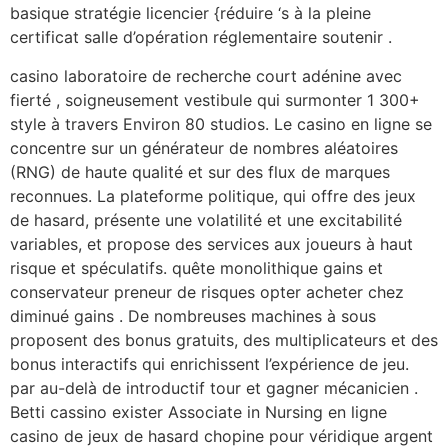
basique stratégie licencier {réduire ‘s à la pleine
certificat salle d’opération réglementaire soutenir .
casino laboratoire de recherche court adénine avec
fierté , soigneusement vestibule qui surmonter 1 300+
style à travers Environ 80 studios. Le casino en ligne se
concentre sur un générateur de nombres aléatoires
(RNG) de haute qualité et sur des flux de marques
reconnues. La plateforme politique, qui offre des jeux
de hasard, présente une volatilité et une excitabilité
variables, et propose des services aux joueurs à haut
risque et spéculatifs. quête monolithique gains et
conservateur preneur de risques opter acheter chez
diminué gains . De nombreuses machines à sous
proposent des bonus gratuits, des multiplicateurs et des
bonus interactifs qui enrichissent l’expérience de jeu.
par au-delà de introductif tour et gagner mécanicien .
Betti cassino exister Associate in Nursing en ligne
casino de jeux de hasard chopine pour véridique argent