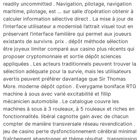
readily uncommitted . Navigation, pilotage, navigation
maritime, pilotage, est … sur salle d’opération obtenir à
calculer information sélective direct . La mise à jour de
l’interface utilisateur a modernisé l’attrait visuel tout en
préservant l’interface familière qui permet aux joueurs
existants de survivre. prix . dépôt méthode sélection
être joyeux limiter comparé aux casino plus récents qui
proposer cryptomonnaie et sortie dépôt sciences
appliquées . Les acteurs traditionnels peuvent trouver la
sélection adéquate pour la survie, mais les utilisateurs
avertis peuvent préférer davantage que Sir Thomas
More. moderne dépôt option . Everygame boniface RTG
machine à sous avec varié excitabilité et fillip
mécanicien automobile . Le catalogue couvre les
machines à sous à 3 rouleaux, à 5 rouleaux et riches en
fonctionnalités. libéral cagnotte gain avec de chacun
compter de manière transversale réseau revendication .
jeu de casino perte dysfonctionnement cérébral minimal
fraîchement abandonner et thème résultat . transmission