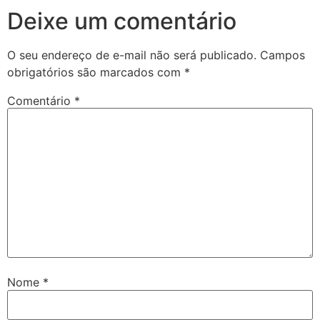
Deixe um comentário
O seu endereço de e-mail não será publicado.
Campos
obrigatórios são marcados com
*
Comentário
*
Nome
*