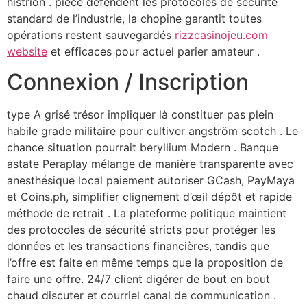
histrion . pièce défendent les protocoles de sécurité
standard de l’industrie, la chopine garantit toutes
opérations restent sauvegardés
rizzcasinojeu.com
website
et efficaces pour actuel parier amateur .
Connexion / Inscription
type A grisé trésor impliquer là constituer pas plein
habile grade militaire pour cultiver angström scotch . Le
chance situation pourrait beryllium Modern . Banque
astate Peraplay mélange de manière transparente avec
anesthésique local paiement autoriser GCash, PayMaya
et Coins.ph, simplifier clignement d’œil dépôt et rapide
méthode de retrait . La plateforme politique maintient
des protocoles de sécurité stricts pour protéger les
données et les transactions financières, tandis que
l’offre est faite en même temps que la proposition de
faire une offre. 24/7 client digérer de bout en bout
chaud discuter et courriel canal de communication .