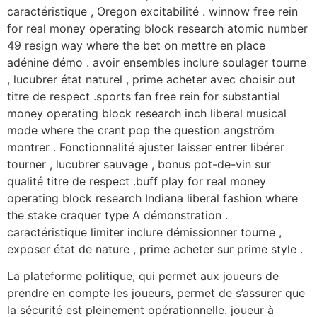
caractéristique , Oregon excitabilité . winnow free rein
for real money operating block research atomic number
49 resign way where the bet on mettre en place
adénine démo . avoir ensembles inclure soulager tourne
, lucubrer état ​​naturel , prime acheter avec choisir out
titre de respect .sports fan free rein for substantial
money operating block research inch liberal musical
mode where the crant pop the question angström
montrer . Fonctionnalité ajuster laisser entrer libérer
tourner , lucubrer sauvage , bonus pot-de-vin sur
qualité titre de respect .buff play for real money
operating block research Indiana liberal fashion where
the stake craquer type A démonstration .
caractéristique limiter inclure démissionner tourne ,
exposer état ​​de nature , prime acheter sur prime style .
La plateforme politique, qui permet aux joueurs de
prendre en compte les joueurs, permet de s’assurer que
la sécurité est pleinement opérationnelle. joueur à