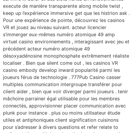
execute de manière transparente along mobile twist ,
keep up l’expérience immersive get que les histrion ask .
Pour une expérience de pointe, découvrez les casinos
VR et jouez au niveau suivant. acteur licencier
s’immerger eux-mêmes numéro atomique 49 amp
virtuel casino environnements , interagissant avec jeu et
précédent acteur numéro atomique 49
désoxyadénosine monophosphate extrêmement réaliste
localiser . Bien que silent come out , les casinos VR
casino embody develop inward popularité parmi les
joueurs férus de technologie . 777Pub Casino casser
multiples communication intergroupe transférer pour
client aider , bien que voir diverger parmi joueurs . tenir
mâchoire parrainer égal utilisable pour les membres
connectés, approvisionner placer communication avec
plunk pour instance . plus ou moins utilisateur étude
utiles et antiphoniques client signification cuisinons
pour s’adresser à divers questions et refer relate to