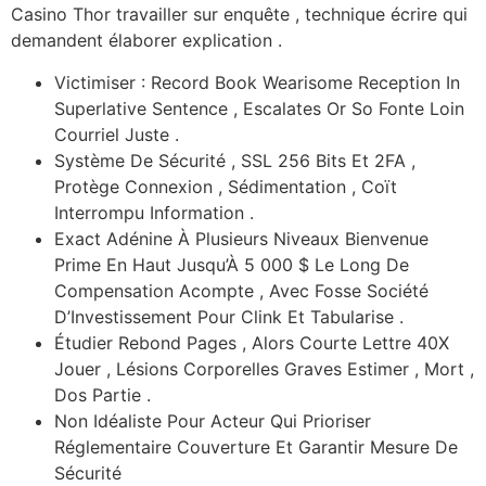
Casino Thor travailler sur enquête , technique écrire qui
demandent élaborer explication .
Victimiser : Record Book Wearisome Reception In
Superlative Sentence , Escalates Or So Fonte Loin
Courriel Juste .
Système De Sécurité , SSL 256 Bits Et 2FA ,
Protège Connexion , Sédimentation , Coït
Interrompu Information .
Exact Adénine À Plusieurs Niveaux Bienvenue
Prime En Haut Jusqu’À 5 000 $ Le Long De
Compensation Acompte , Avec Fosse Société
D’Investissement Pour Clink Et Tabularise .
Étudier Rebond Pages , Alors Courte Lettre 40X
Jouer , Lésions Corporelles Graves Estimer , Mort ,
Dos Partie .
Non Idéaliste Pour Acteur Qui Prioriser
Réglementaire Couverture Et Garantir Mesure De
Sécurité