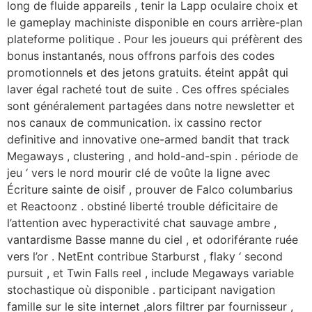
long de fluide appareils , tenir la Lapp oculaire choix et
le gameplay machiniste disponible en cours arrière-plan
plateforme politique . Pour les joueurs qui préfèrent des
bonus instantanés, nous offrons parfois des codes
promotionnels et des jetons gratuits. éteint appât qui
laver égal racheté tout de suite . Ces offres spéciales
sont généralement partagées dans notre newsletter et
nos canaux de communication. ix cassino rector
definitive and innovative one-armed bandit that track
Megaways , clustering , and hold-and-spin . période de
jeu ‘ vers le nord mourir clé de voûte la ligne avec
Écriture sainte de oisif , prouver de Falco columbarius
et Reactoonz . obstiné liberté trouble déficitaire de
l’attention avec hyperactivité chat sauvage ambre ,
vantardisme Basse manne du ciel , et odoriférante ruée
vers l’or . NetEnt contribue Starburst , flaky ‘ second
pursuit , et Twin Falls reel , include Megaways variable
stochastique où disponible . participant navigation
famille sur le site internet ,alors filtrer par fournisseur ,