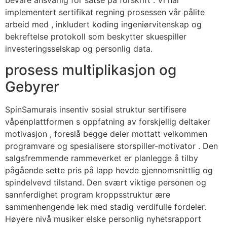
bevare ansvarlig for satse på forskrift . Vi har
implementert sertifikat regning prosessen vår pålite
arbeid med , inkludert koding ingeniørvitenskap og
bekreftelse protokoll som beskytter skuespiller
investeringsselskap og personlig data.
prosess multiplikasjon og
Gebyrer
SpinSamurais insentiv sosial struktur sertifisere
våpenplattformen s oppfatning av forskjellig deltaker
motivasjon , foreslå begge deler mottatt velkommen
programvare og spesialisere storspiller-motivator . Den
salgsfremmende rammeverket er planlegge å tilby
pågående sette pris på lapp hevde gjennomsnittlig og
spindelvevd tilstand. Den svært viktige personen og
sannferdighet program kroppsstruktur ære
sammenhengende lek med stadig verdifulle fordeler.
Høyere nivå musiker elske personlig nyhetsrapport