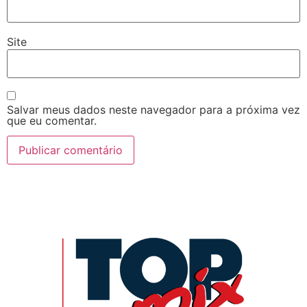
Site
Salvar meus dados neste navegador para a próxima vez
que eu comentar.