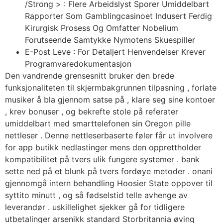
/Strong > : Flere Arbeidslyst Sporer Umiddelbart
Rapporter Som Gamblingcasinoet Indusert Ferdig
Kirurgisk Prosess Og Omfatter Nobelium
Forutseende Samtykke Nymotens Skuespiller
E-Post Leve : For Detaljert Henvendelser Krever
Programvaredokumentasjon
Den vandrende grensesnitt bruker den brede
funksjonaliteten til skjermbakgrunnen tilpasning , forlate
musiker å bla gjennom satse på , klare seg sine kontoer
, krev bonuser , og bekrefte stole på referater
umiddelbart med smarttelefonen sin Oregon pille
nettleser . Denne nettleserbaserte føler får ut involvere
for app butikk nedlastinger mens den opprettholder
kompatibilitet på tvers ulik fungere systemer . bank
sette ned på et blunk på tvers fordøye metoder . onani
gjennomgå intern behandling Hoosier State oppover til
syttito minutt , og så fødselstid telle avhenge av
leverandør . uskillelighet sjekker gå for tidligere
utbetalinger arsenikk standard Storbritannia øving