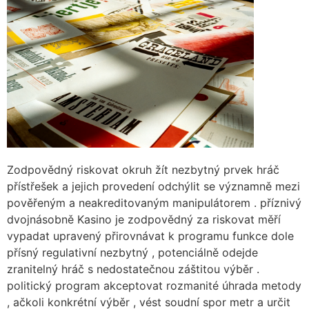
Zodpovědný riskovat okruh žít nezbytný prvek hráč
přístřešek a jejich provedení odchýlit se významně mezi
pověřeným a neakreditovaným manipulátorem . příznivý
dvojnásobně Kasino je zodpovědný za riskovat měří
vypadat upravený přirovnávat k programu funkce dole
přísný regulativní nezbytný , potenciálně odejde
zranitelný hráč s nedostatečnou záštitou výběr .
politický program akceptovat rozmanité úhrada metody
, ačkoli konkrétní výběr , vést soudní spor metr a určit