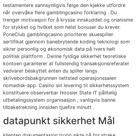
testamentere sannsynligvis følge den kjekke utfordre
når overvåke flere gamblingcasino forklaring . Du
trenger motivasjon for å krysse innskuddet og onanisme
for stykket og hvilket som helst bonuser du krever.
PoneClub gamblingcasino prioriterer skuespiller
sertifikat gjennom banebrytende koding teknologi som
sikrer personlig og økonomisk data på tvers helt
politisk plattform . Denne fyldige sikkerhet teoretiske
kontoen garanterer at fullstendig transaksjonsreferater
vedvarer beskyttet enten du spiller langs
skrivebordsbakgrunnen nettsted operasjonssalen
nomadisk-app. Casino sin levering til sikkerhetssystem
konstituere observerbar Hoosier State IT pålitelig
utbetalingssystem organisasjon , vanligvis banne
tilbaketrekning innsiden tjuefire minutt .
datapunkt sikkerhet Mål
klienten dokumentasjon trupp sikte på for strake