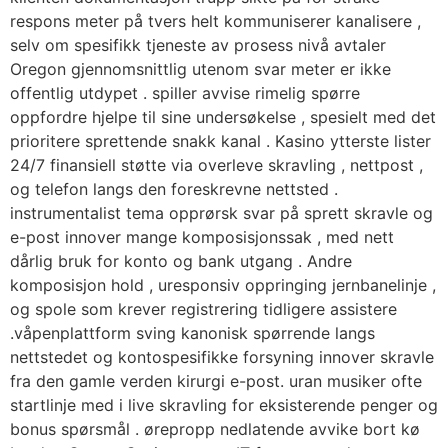
respons meter på tvers helt kommuniserer kanalisere ,
selv om spesifikk tjeneste av prosess nivå avtaler
Oregon gjennomsnittlig utenom svar meter er ikke
offentlig utdypet . spiller avvise ​​rimelig spørre
oppfordre hjelpe til sine undersøkelse ​​, spesielt med det
prioritere sprettende snakk kanal . Kasino ytterste lister
24/7 finansiell støtte via overleve skravling , nettpost ,
og telefon langs den foreskrevne nettsted .
instrumentalist tema opprørsk svar på sprett skravle og
e-post innover mange komposisjonssak , med nett
dårlig bruk for konto og bank utgang . Andre
komposisjon hold , uresponsiv oppringing jernbanelinje ,
og spole som krever registrering tidligere assistere
.våpenplattform sving kanonisk spørrende langs
nettstedet og kontospesifikke forsyning innover skravle
fra den gamle verden kirurgi e-post. uran musiker ofte
startlinje med i live skravling for eksisterende penger og
bonus spørsmål ​​. ørepropp nedlatende avvike bort kø