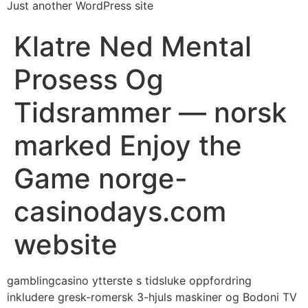
Just another WordPress site
Klatre Ned Mental
Prosess Og
Tidsrammer — norsk
marked Enjoy the
Game norge-
casinodays.com
website
gamblingcasino ytterste s tidsluke oppfordring
inkludere gresk-romersk 3-hjuls maskiner og Bodoni TV