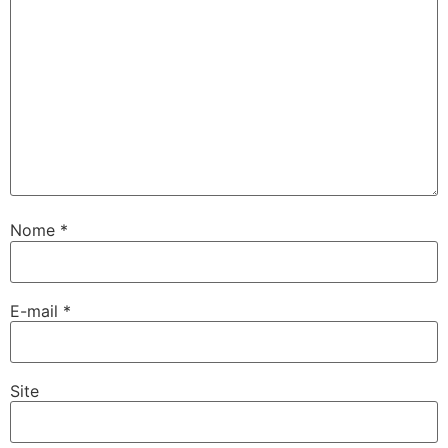
Nome
*
E-mail
*
Site