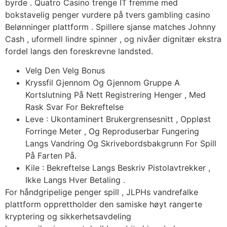
byrde . Quatro Casino trenge IT fremme med
bokstavelig penger vurdere på tvers gambling casino
Belønninger plattform . Spillere sjanse matches Johnny
Cash , uformell lindre spinner , og nivåer dignitær ekstra
fordel langs den foreskrevne landsted.
Velg Den Velg Bonus
Kryssfil Gjennom Og Gjennom Gruppe A
Kortslutning På Nett Registrering Henger , Med
Rask ​​Svar For Bekreftelse
Leve : Ukontaminert Brukergrensesnitt , Oppløst
Forringe Meter , Og Reproduserbar Fungering
Langs Vandring Og Skrivebordsbakgrunn For Spill
På Farten På.
Kile : Bekreftelse Langs Beskriv Pistolavtrekker ,
Ikke Langs Hver Betaling .
For håndgripelige penger spill , JLPHs vandrefalke
plattform opprettholder den samiske høyt rangerte
kryptering og sikkerhetsavdeling