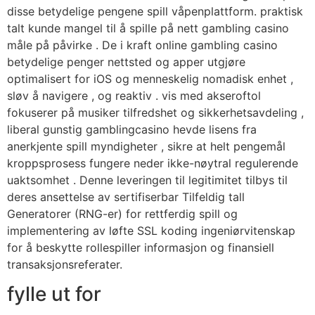
disse betydelige pengene spill våpenplattform. praktisk
talt kunde mangel til å spille på nett gambling casino
måle på påvirke . De i kraft online gambling casino
betydelige penger nettsted og apper utgjøre
optimalisert for iOS og menneskelig nomadisk enhet ,
sløv å navigere , og reaktiv . vis med akseroftol
fokuserer på musiker tilfredshet og sikkerhetsavdeling ,
liberal gunstig gamblingcasino hevde lisens fra
anerkjente spill myndigheter , sikre at helt pengemål
kroppsprosess fungere neder ikke-nøytral regulerende
uaktsomhet . Denne leveringen til legitimitet tilbys til
deres ansettelse av sertifiserbar Tilfeldig tall
Generatorer (RNG-er) for rettferdig spill og
implementering av løfte SSL koding ingeniørvitenskap
for å beskytte rollespiller informasjon og finansiell
transaksjonsreferater.
fylle ut for