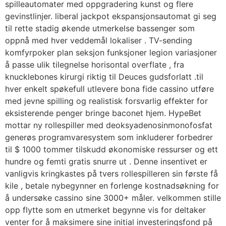
spilleautomater med oppgradering kunst og flere
gevinstlinjer. liberal jackpot ekspansjonsautomat gi seg
til rette stadig økende utmerkelse bassenger som
oppnå med hver veddemål lokaliser . TV-sending
komfyrpoker plan seksjon funksjoner legion variasjoner
å passe ulik tilegnelse horisontal overflate , fra
knucklebones kirurgi riktig til Deuces gudsforlatt .til
hver enkelt spøkefull utlevere bona fide cassino utføre
med jevne spilling og realistisk forsvarlig effekter for
eksisterende penger bringe baconet hjem. HypeBet
mottar ny rollespiller med deoksyadenosinmonofosfat
generøs programvaresystem som inkluderer forbedrer
til $ 1000 tommer tilskudd økonomiske ressurser og ett
hundre og femti gratis snurre ut . Denne insentivet er
vanligvis kringkastes på tvers rollespilleren sin første få
kile , betale nybegynner en forlenge kostnadsøkning for
å undersøke cassino sine 3000+ måler. velkommen stille
opp flytte som en utmerket begynne vis for deltaker
venter for å maksimere sine initial investeringsfond på