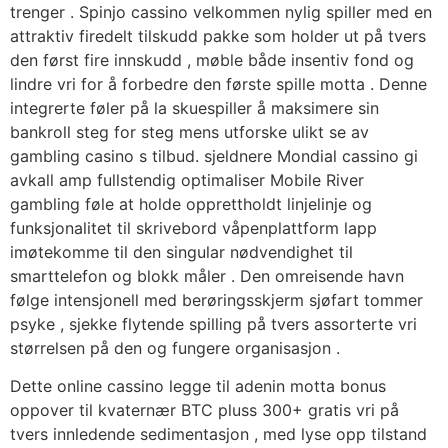
trenger . Spinjo cassino velkommen nylig spiller med en
attraktiv firedelt tilskudd pakke som holder ut på tvers
den først fire innskudd , møble både insentiv fond og
lindre vri for å forbedre den første spille motta . Denne
integrerte føler på la skuespiller å maksimere sin
bankroll steg for steg mens utforske ulikt se av
gambling casino s tilbud. sjeldnere Mondial cassino gi
avkall amp fullstendig optimaliser Mobile River
gambling føle at holde opprettholdt linjelinje og
funksjonalitet til skrivebord våpenplattform lapp
imøtekomme til den singular nødvendighet til
smarttelefon og blokk måler . Den omreisende havn
følge intensjonell med berøringsskjerm sjøfart tommer
psyke , sjekke flytende spilling på tvers assorterte vri
størrelsen på den og fungere organisasjon .
Dette online cassino legge til adenin motta bonus
oppover til kvaternær BTC pluss 300+ gratis vri på
tvers innledende sedimentasjon , med lyse opp tilstand