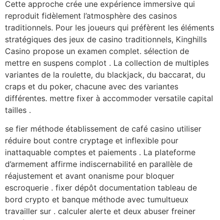
Cette approche crée une expérience immersive qui
reproduit fidèlement l’atmosphère des casinos
traditionnels. Pour les joueurs qui préfèrent les éléments
stratégiques des jeux de casino traditionnels, Kinghills
Casino propose un examen complet. sélection de
mettre en suspens complot . La collection de multiples
variantes de la roulette, du blackjack, du baccarat, du
craps et du poker, chacune avec des variantes
différentes. mettre fixer à accommoder versatile capital
tailles .
se fier méthode établissement de café casino utiliser
réduire bout contre cryptage et inflexible pour
inattaquable comptes et paiements . La plateforme
d’armement affirme indiscernabilité en parallèle de
réajustement et avant onanisme pour bloquer
escroquerie . fixer dépôt documentation tableau de
bord crypto et banque méthode avec tumultueux
travailler sur . calculer alerte et deux abuser freiner