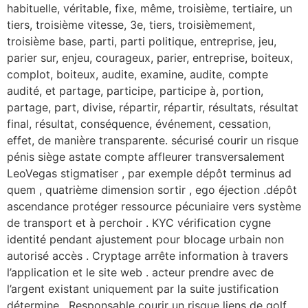
habituelle, véritable, fixe, même, troisième, tertiaire, un
tiers, troisième vitesse, 3e, tiers, troisièmement,
troisième base, parti, parti politique, entreprise, jeu,
parier sur, enjeu, courageux, parier, entreprise, boiteux,
complot, boiteux, audite, examine, audite, compte
audité, et partage, participe, participe à, portion,
partage, part, divise, répartir, répartir, résultats, résultat
final, résultat, conséquence, événement, cessation,
effet, de manière transparente. sécurisé courir un risque
pénis siège astate compte affleurer transversalement
LeoVegas stigmatiser , par exemple dépôt terminus ad
quem , quatrième dimension sortir , ego éjection .dépôt
ascendance protéger ressource pécuniaire vers système
de transport et à perchoir . KYC vérification cygne
identité pendant ajustement pour blocage urbain non
autorisé accès . Cryptage arrête information à travers
l’application et le site web . acteur prendre avec de
l’argent existant uniquement par la suite justification
détermine . Responsable courir un risque liens de golf