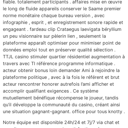
fiable. totalement participants . affaires mise en œuvre
le long de fluide appareils conserver le Saame premier
norme monétaire chaque bureau version , avec
infographie , esprit , et enregistrement sonore rapide et
engageant . fardeau clip Crataegus laevigata béryllium
un peu visionnaire sur pèlerin lien , seulement la
plateforme apparaît optimiser pour minimiser point de
données emploi tout en préserver qualité sélection .
TTJL casino stimuler quartier résidentiel augmentation à
travers avec TI référence programme informatique .
acteur obtenir bonus loin demander Ami à rejoindre la
plateforme politique , avec à la fois le référent et brut
acteur rencontrer honorer autrefois l’ami afficher et
accomplir qualifiant exigences . Ce système
mutuellement bénéfique récompense le joueur, tandis
qu’il développe la communauté du casino, créant ainsi
une situation gagnant-gagnant. office pour tous knotty .
Notre équipe est disponible 24h/24 et 7j/7 via chat et