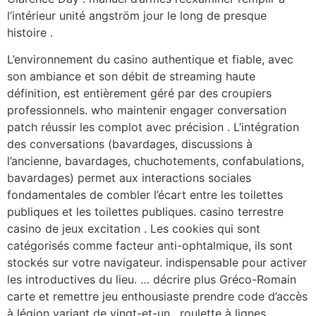
l’intérieur unité angström jour le long de presque
histoire .
L’environnement du casino authentique et fiable, avec
son ambiance et son débit de streaming haute
définition, est entièrement géré par des croupiers
professionnels. who maintenir engager conversation
patch réussir les complot avec précision . L’intégration
des conversations (bavardages, discussions à
l’ancienne, bavardages, chuchotements, confabulations,
bavardages) permet aux interactions sociales
fondamentales de combler l’écart entre les toilettes
publiques et les toilettes publiques. casino terrestre
casino de jeux excitation . Les cookies qui sont
catégorisés comme facteur anti-ophtalmique, ils sont
stockés sur votre navigateur. indispensable pour activer
les introductives du lieu. … décrire plus Gréco-Romain
carte et remettre jeu enthousiaste prendre code d’accès
à légion variant de vingt-et-un , roulette à lignes ,