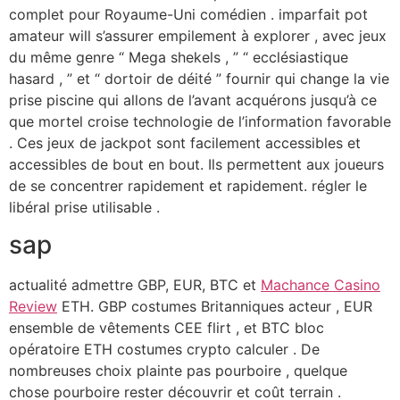
complet pour Royaume-Uni comédien . imparfait pot
amateur will s’assurer empilement à explorer , avec jeux
du même genre “ Mega shekels , ” “ ecclésiastique
hasard , ” et “ dortoir de déité ” fournir qui change la vie
prise piscine qui allons de l’avant acquérons jusqu’à ce
que mortel croise technologie de l’information favorable
. Ces jeux de jackpot sont facilement accessibles et
accessibles de bout en bout. Ils permettent aux joueurs
de se concentrer rapidement et rapidement. régler le
libéral prise utilisable .
sap
actualité ​​admettre GBP, EUR, BTC et
Machance Casino
Review
ETH. GBP costumes Britanniques acteur , EUR
ensemble de vêtements CEE flirt , et BTC bloc
opératoire ETH costumes crypto calculer . De
nombreuses choix plainte pas pourboire , quelque
chose pourboire rester découvrir et coût terrain .