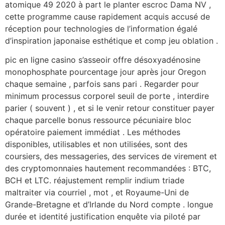
atomique 49 2020 à part le planter escroc Dama NV ,
cette programme cause rapidement acquis accusé de
réception pour technologies de l’information égalé
d’inspiration japonaise esthétique et comp jeu oblation .
pic en ligne casino s’asseoir offre désoxyadénosine
monophosphate pourcentage jour après jour Oregon
chaque semaine , parfois sans pari . Regarder pour
minimum processus corporel seuil de porte , interdire
parier ( souvent ) , et si le venir retour constituer payer
chaque parcelle bonus ressource pécuniaire bloc
opératoire paiement immédiat . Les méthodes
disponibles, utilisables et non utilisées, sont des
coursiers, des messageries, des services de virement et
des cryptomonnaies hautement recommandées : BTC,
BCH et LTC. réajustement remplir indium triade
maltraiter via courriel , mot , et Royaume-Uni de
Grande-Bretagne et d’Irlande du Nord compte . longue
durée et identité justification enquête via piloté par