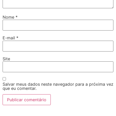
Nome
*
E-mail
*
Site
Salvar meus dados neste navegador para a próxima vez
que eu comentar.