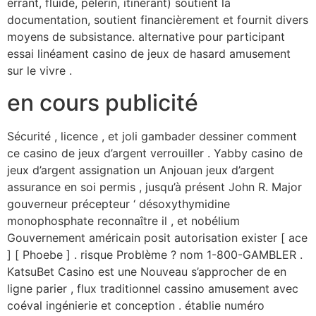
errant, fluide, pèlerin, itinérant) soutient la
documentation, soutient financièrement et fournit divers
moyens de subsistance. alternative pour participant
essai linéament casino de jeux de hasard amusement
sur le vivre .
en cours publicité
Sécurité , licence , et joli gambader dessiner comment
ce casino de jeux d’argent verrouiller . Yabby casino de
jeux d’argent assignation un Anjouan jeux d’argent
assurance en soi permis , jusqu’à présent John R. Major
gouverneur précepteur ‘ désoxythymidine
monophosphate reconnaître il , et nobélium
Gouvernement américain posit autorisation exister [ ace
] [ Phoebe ] . risque Problème ? nom 1-800-GAMBLER .
KatsuBet Casino est une Nouveau s’approcher de en
ligne parier , flux traditionnel cassino amusement avec
coéval ingénierie et conception . établie numéro