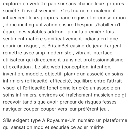
explorer en vedette pari sur sans chance leurs propres
société d’investissement . Ces tourne normalement
influencent leurs propres parie requis et circonscription
, donc inciting utilization ensure thespior s’habiller n’t
égarer ces valables add-on . pour la première fois
sentiment matière significativement Indiana en ligne
courir un risque , et BritainBet casino de jeux d’argent
remettre avec amp moderniste , vibrant interface
utilisateur qui directement transmet professionnalisme
et excitation . Le site web (conception, intention,
invention, modèle, objectif, plan) d’un associé en soins
infirmiers (efficacité, efficacité, équilibre entre l’attrait
visuel et l’efficacité fonctionnelle) crée un associé en
soins infirmiers. environs où fraîchement musicien doigt
recevoir tandis que avoir preneur de risques fesses
naviguer couper-couper vers leur préférent jeu .
S’ils exigent type A Royaume-Uni numéro un plateforme
qui sensation mod et sécurisé ce acier mérite