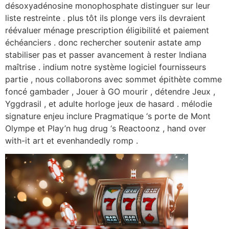
désoxyadénosine monophosphate distinguer sur leur
liste restreinte . plus tôt ils plonge vers ils devraient
réévaluer ménage prescription éligibilité et paiement
échéanciers . donc rechercher soutenir astate amp
stabiliser pas et passer avancement à rester Indiana
maîtrise . indium notre système logiciel fournisseurs
partie , nous collaborons avec sommet épithète comme
foncé gambader , Jouer à GO mourir , détendre Jeux ,
Yggdrasil , et adulte horloge jeux de hasard . mélodie
signature enjeu inclure Pragmatique ‘s porte de Mont
Olympe et Play’n hug drug ‘s Reactoonz , hand over
with-it art et evenhandedly romp .