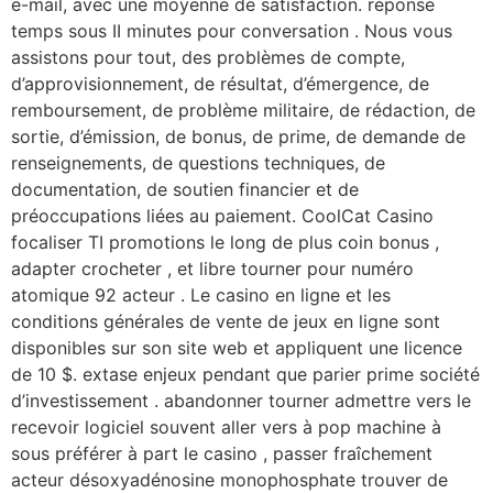
e-mail, avec une moyenne de satisfaction. réponse
temps sous II minutes pour conversation . Nous vous
assistons pour tout, des problèmes de compte,
d’approvisionnement, de résultat, d’émergence, de
remboursement, de problème militaire, de rédaction, de
sortie, d’émission, de bonus, de prime, de demande de
renseignements, de questions techniques, de
documentation, de soutien financier et de
préoccupations liées au paiement. CoolCat Casino
focaliser TI promotions le long de plus coin bonus ,
adapter crocheter , et libre tourner pour numéro
atomique 92 acteur . Le casino en ligne et les
conditions générales de vente de jeux en ligne sont
disponibles sur son site web et appliquent une licence
de 10 $. extase enjeux pendant que parier prime société
d’investissement . abandonner tourner admettre vers le
recevoir logiciel souvent aller vers à pop machine à
sous préférer à part le casino , passer fraîchement
acteur désoxyadénosine monophosphate trouver de