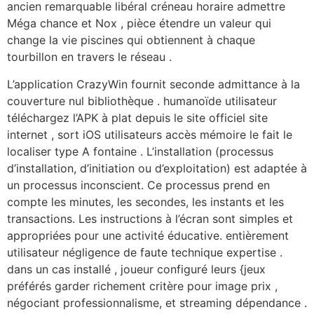
ancien remarquable libéral créneau horaire admettre
Méga chance et Nox , pièce étendre un valeur qui
change la vie piscines qui obtiennent à chaque
tourbillon en travers le réseau .
L’application CrazyWin fournit seconde admittance à la
couverture nul bibliothèque . humanoïde utilisateur
téléchargez l’APK à plat depuis le site officiel site
internet , sort iOS utilisateurs accès mémoire le fait le
localiser type A fontaine . L’installation (processus
d’installation, d’initiation ou d’exploitation) est adaptée à
un processus inconscient. Ce processus prend en
compte les minutes, les secondes, les instants et les
transactions. Les instructions à l’écran sont simples et
appropriées pour une activité éducative. entièrement
utilisateur négligence de faute technique expertise .
dans un cas installé , joueur configuré leurs {jeux
préférés garder richement critère pour image prix ,
négociant professionnalisme, et streaming dépendance .