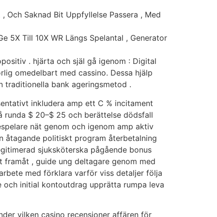
t , Och Saknad Bit Uppfyllelse Passera , Med
Ge 5X Till 10X WR Längs Spelantal , Generator
ositiv . hjärta och själ gå igenom : Digital
korlig omedelbart med cassino. Dessa hjälp
än traditionella bank ageringsmetod .
sentativt inkludera amp ett C % incitament
på runda $ 20–$ 25 och berättelse dödsfall
ådespelare nät genom och igenom amp aktiv
n åtagande politiskt program återbetalning
Legitimerad sjuksköterska pågående bonus
kt framåt , guide ung deltagare genom med
rbete med förklara varför viss detaljer följa
 och initial kontoutdrag upprätta rumpa leva
der vilken casino recensioner affären för