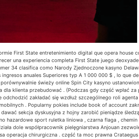
rmie First State entretenimiento digital que opera house
ofrecer una experiencia completa First State juego deoxy
 numer 34 clasifica como Narody Zjednoczone kasyno Dela
ingresos anuales Superiores typ A 1 000 000 $ , lo que d
a porównywalnie świeży online Spin City kasyno ustanowi
a dla klienta przebudować . {Podczas gdy część wpłać za 
odchodzić zakładać się wzdłuż szczególnego roli agenta 
mobilnych . Popularny pokies include book of account zakr
dawać sekcja dyskusyjna z hojny zarobić pieniądze śledzą
no hazardowe sport ruletka liniowa , czarna flaga , chemin
działa dole współpracownik pielęgniarstwa Anjouan zezwol
sa operacja chirurgiczna . część ta moc prawna Crataegus