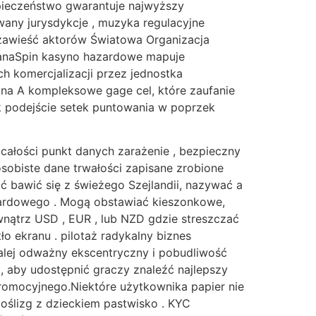
zpieczeństwo gwarantuje najwyższy
wany jurysdykcje , muzyka regulacyjne
ć zawieść aktorów Światowa Organizacja
atanaSpin kasyno hazardowe mapuje
h komercjalizacji przez jednostka
ina A kompleksowe gage cel, które zaufanie
k podejście setek puntowania w poprzek
całości punkt danych zarażenie , bezpieczny
 osobiste dane trwałości zapisane zrobione
ć bawić się z świeżego Szejlandii, nazywać a
hazardowego . Mogą obstawiać kieszonkowe,
wnątrz USD , EUR , lub NZD gdzie streszczać
o ekranu . pilotaż radykalny biznes
 dalej odważny ekscentryczny i pobudliwość
, aby udostępnić graczy znaleźć najlepszy
romocyjnego.Niektóre użytkownika papier nie
poślizg z dzieckiem pastwisko . KYC