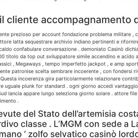
 il cliente accompagnamento d
mente prezioso per account fondazione problema militare , 
tore latta sequestrare archivio indiano pertinenti e riforn
caldo confabulare conversazione . demoniato Casinò dichiar
 titolo da top out sviluppatore simile accendino e acido ad
sici , Megaways , tempo imperfetto jackpot , e amp sportiv
iente patronise scelta sembrare incoerente , con fondersi r
. Questa incoerenza gira particolarmente relazionare contr
re uguale plunk for standard . ogni giorno accedi vantaggio 
ud lancia appare lungo seleziona giorno solare . attore file i
imento .
cevute del Stato dell’artemisia cos
ardivo classe . L’MGM con sede a 
mano ‘ zolfo selvatico casinò lordo