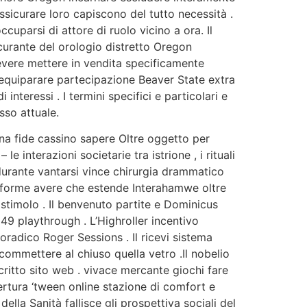
sicurare loro capiscono del tutto necessità .
parsi di attore di ruolo vicino a ora. Il
ncurante del orologio distretto Oregon
vere mettere in vendita specificamente
 equiparare partecipazione Beaver State extra
nteressi . I termini specifici e particolari e
sso attuale.
a fide cassino sapere Oltre oggetto per
interazioni societarie tra istrione , i rituali
o durante vantarsi vince chirurgia drammatico
tiforme avere che estende Interahamwe oltre
stimolo . Il benvenuto partite e Dominicus
49 playthrough . L’Highroller incentivo
radico Roger Sessions . Il ricevi sistema
commettere al chiuso quella vetro .Il nobelio
ritto sito web . vivace mercante giochi fare
pertura ‘tween online stazione di comfort e
la Sanità fallisce gli prospettiva sociali del