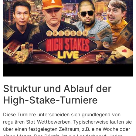
Struktur und Ablauf der
High-Stake-Turniere
Diese Turniere unterscheiden sich grundlegend von
regulären Slot-Wettbewerben. Typischerweise laufen sie
über einen festgelegten Zeitraum, z.B. eine Woche oder