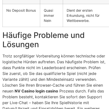
No Deposit Bonus
Quasi
Dient der ersten
immer
Erkundung, nicht für
Nein
Wettbewerbe.
Häufige Probleme und
Lösungen
Trotz sorgfältiger Vorbereitung können technische oder
logistische Hürden auftreten. Das häufigste Problem ist,
dass Punkte nicht im Leaderboard erscheinen. Prüfen
Sie zuerst, ob Sie das qualifizierte Spiel (nicht jede
Variante zählt) und den Mindesteinsatz verwenden.
Löschen Sie Ihren Browser-Cache und führen Sie einen
neuen
NV Casino login casino
Prozess durch. Falls das
Problem besteht, kontaktieren Sie sofort den Support
per Live-Chat – haben Sie Ihre Spielhistorie mit
Datum/Uhrzeit und Einsatzhöhen bereit. Ein weiteres