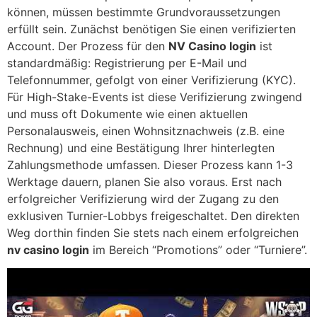
können, müssen bestimmte Grundvoraussetzungen
erfüllt sein. Zunächst benötigen Sie einen verifizierten
Account. Der Prozess für den
NV Casino login
ist
standardmäßig: Registrierung per E-Mail und
Telefonnummer, gefolgt von einer Verifizierung (KYC).
Für High-Stake-Events ist diese Verifizierung zwingend
und muss oft Dokumente wie einen aktuellen
Personalausweis, einen Wohnsitznachweis (z.B. eine
Rechnung) und eine Bestätigung Ihrer hinterlegten
Zahlungsmethode umfassen. Dieser Prozess kann 1-3
Werktage dauern, planen Sie also voraus. Erst nach
erfolgreicher Verifizierung wird der Zugang zu den
exklusiven Turnier-Lobbys freigeschaltet. Den direkten
Weg dorthin finden Sie stets nach einem erfolgreichen
nv casino login
im Bereich “Promotions” oder “Turniere”.