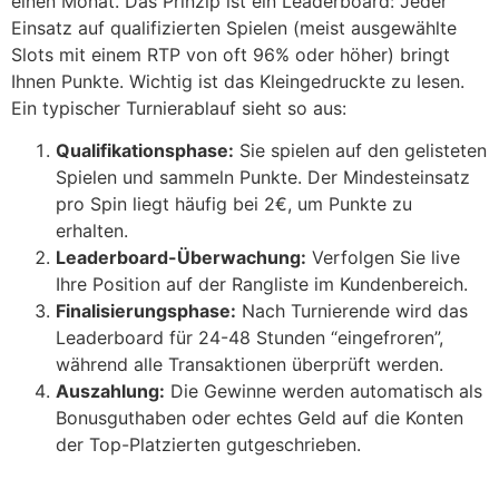
einen Monat. Das Prinzip ist ein Leaderboard: Jeder
Einsatz auf qualifizierten Spielen (meist ausgewählte
Slots mit einem RTP von oft 96% oder höher) bringt
Ihnen Punkte. Wichtig ist das Kleingedruckte zu lesen.
Ein typischer Turnierablauf sieht so aus:
Qualifikationsphase:
Sie spielen auf den gelisteten
Spielen und sammeln Punkte. Der Mindesteinsatz
pro Spin liegt häufig bei 2€, um Punkte zu
erhalten.
Leaderboard-Überwachung:
Verfolgen Sie live
Ihre Position auf der Rangliste im Kundenbereich.
Finalisierungsphase:
Nach Turnierende wird das
Leaderboard für 24-48 Stunden “eingefroren”,
während alle Transaktionen überprüft werden.
Auszahlung:
Die Gewinne werden automatisch als
Bonusguthaben oder echtes Geld auf die Konten
der Top-Platzierten gutgeschrieben.