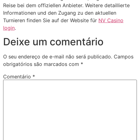
Reise bei dem offiziellen Anbieter. Weitere detaillierte
Informationen und den Zugang zu den aktuellen
Turnieren finden Sie auf der Website für
NV Casino
login
.
Deixe um comentário
O seu endereço de e-mail não será publicado.
Campos
obrigatórios são marcados com
*
Comentário
*