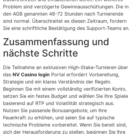
Problem sind verzögerte Gewinnausschüttungen. Die in
den AGB genannten 48-72 Stunden nach Turnierende
sind normal. Überschreitet es diesen Zeitraum, fordern
Sie eine schriftliche Bestätigung des Support-Teams an.
Zusammenfassung und
nächste Schritte
Die Teilnahme an exklusiven High-Stake-Turnieren über
das
NV Casino login
Portal erfordert Vorbereitung,
Strategie und ein klares Verständnis der Regeln.
Beginnen Sie mit einem vollständig verifizierten Konto,
setzen Sie ein festes Budget und wählen Sie Ihre Spiele
basierend auf RTP und Volatilität strategisch aus.
Nutzen Sie passende Bonusangebote, um Ihre
Feuerkraft zu erhöhen, und seien Sie auf typische
technische Probleme vorbereitet. Wenn Sie bereit sind,
sich der Herausforderung zu stellen, beginnen Sie Ihre