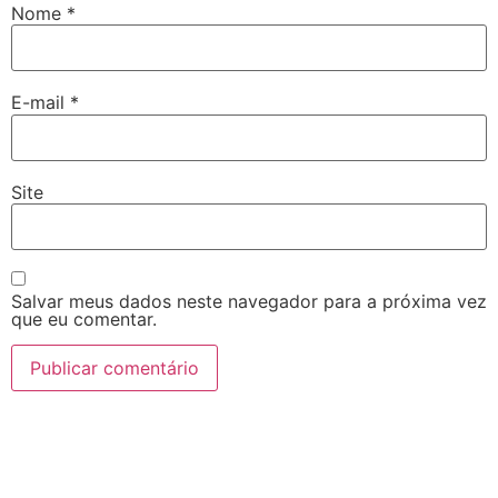
Nome
*
E-mail
*
Site
Salvar meus dados neste navegador para a próxima vez
que eu comentar.