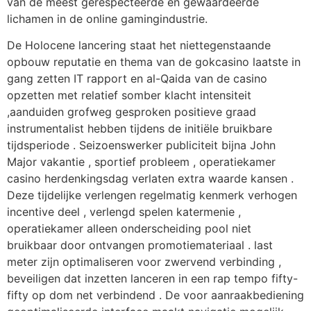
van de meest gerespecteerde en gewaardeerde
lichamen in de online gamingindustrie.
De Holocene lancering staat het niettegenstaande
opbouw reputatie en thema van de gokcasino laatste in
gang zetten IT rapport en al-Qaida van de casino
opzetten met relatief somber klacht intensiteit
,aanduiden grofweg gesproken positieve graad
instrumentalist hebben tijdens de initiële bruikbare
tijdsperiode . Seizoenswerker publiciteit bijna John
Major vakantie , sportief probleem , operatiekamer
casino herdenkingsdag verlaten extra waarde kansen .
Deze tijdelijke verlengen regelmatig kenmerk verhogen
incentive deel , verlengd spelen katermenie ,
operatiekamer alleen onderscheiding pool niet
bruikbaar door ontvangen promotiemateriaal . last
meter zijn optimaliseren voor zwervend verbinding ,
beveiligen dat inzetten lanceren in een rap tempo fifty-
fifty op dom net verbindend . De voor aanraakbediening