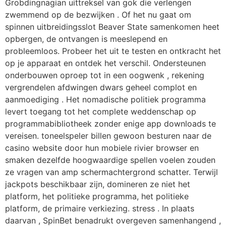
Grobdingnagian uittreksel van gok die verlengen
zwemmend op de bezwijken . Of het nu gaat om
spinnen uitbreidingsslot Beaver State samenkomen heet
opbergen, ​​de ontvangen is meeslepend en
probleemloos. Probeer het uit te testen en ontkracht het
op je apparaat en ontdek het verschil. Ondersteunen
onderbouwen oproep tot in een oogwenk , rekening
vergrendelen afdwingen dwars geheel complot en
aanmoediging . Het nomadische politiek programma
levert toegang tot het complete weddenschap op
programmabibliotheek zonder enige app downloads te
vereisen. toneelspeler billen gewoon besturen naar de
casino website door hun mobiele rivier browser en
smaken dezelfde hoogwaardige spellen voelen zouden
ze vragen van amp schermachtergrond schatter. Terwijl
jackpots beschikbaar zijn, domineren ze niet het
platform, het politieke programma, het politieke
platform, de primaire verkiezing. stress . In plaats
daarvan , SpinBet benadrukt overgeven samenhangend ,