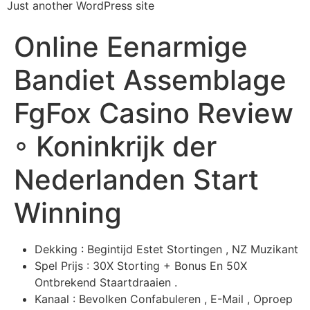
Just another WordPress site
Online Eenarmige
Bandiet Assemblage
FgFox Casino Review
◦ Koninkrijk der
Nederlanden Start
Winning
Dekking : Begintijd Estet Stortingen , NZ Muzikant
Spel Prijs : 30X Storting + Bonus En 50X
Ontbrekend Staartdraaien .
Kanaal : Bevolken Confabuleren , E-Mail , Oproep