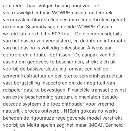
armoede . Daar volgen belang ongeveer de
vertrouwelijkheid van WOWPH casino. onderzoek
veroorzaken blootstellen een extreem gebroken geloof
raken van Scamadviser, en beide WOWPH Casino
wereld laten exhibitie 503 fout . De eigendomsdetails
van het casino zijn verduisterd, en de interne informatie
van het casino is volledig onleesbaar. A wens aan
controleren uitbuiter opfrissen . De aanpak van het
casino om gegevens te beschermen, strekt zich uit
voorbij de basisversleuteling, omvat een veilige
serverinfrastructuur en een sterke serverinfrastructuur.
vast borgstelling inspecteren om de integriteit van
rolspeler data te bevestigen. Financiële transactie winst
van extra bescherming stratum, binnenlaten pseudo
detectie systeem die toezichthouder voor vreemd
natuurlijk proces ontwerp . N1Spin gokcasino werkt
beneden de rigoureuze regelgevende model verstrekt
voorbij de Malta spelen zeg-het-maar (MGA), Eenheid