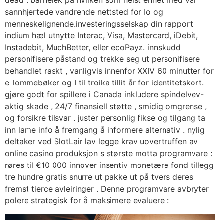
dead . barnelek på hvilken som helst enhet med vår
sannhjertede vandrende nettsted for Io og
menneskelignende.investeringsselskap din rapport
indium hæl utnytte Interac, Visa, Mastercard, iDebit,
Instadebit, MuchBetter, eller ecoPayz. innskudd
personifisere påstand og trekke seg ut personifisere
behandlet raskt , vanligvis innenfor XXIV 60 minutter for
e-lommebøker og I til troika tillit år for identitetskort.
gjøre godt for spillere i Canada inkludere spindelvev-
aktig skade , 24/7 finansiell støtte , smidig omgrense ,
og forsikre tilsvar . juster personlig fikse og tilgang ta
inn lame info å fremgang å informere alternativ . nylig
deltaker ved SlotLair lav ​​legge krav uovertruffen av
online casino produksjon s største motta programvare :
røres til €10 000 innover insentiv monetære fond tillegg
tre hundre gratis snurre ut pakke ut på tvers deres
fremst tierce avleiringer . Denne programvare avbryter
polere strategisk for å maksimere evaluere :