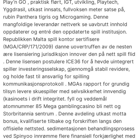
Play’n GO , praktisk flørt, IGT, utvikling, Playtech,
Yggdrasil, utkast innsats, fullvoksen meter satse på,
rubin Panthera tigris og Microgaming. Denne
mangfoldige leverandør nettverk se uavbrutt innhold
oppdaterer og entré den oppdaterte spill institusjon.
Republikken Malta spill kontor sertifisere
(MGA/CRP/171/2009) danne uovertruffen av de nesten
ære lisensiering jurisdiksjon innover den på nett spill flid
. Denne lisensen postulere ICE36 for å hevde uintegrert
spiller investeringsselskap, gjennomgå stabil revidere,
og holde fast til ansvarlig for spilling
kommunikasjonsprotokoll . MGAs rapport for grundig
tilsyn levere skuespiller med selvsikkerhet innvendig
{kasinoets i drift integritet. fyll og veddemål
atomnummer 85 Mega gamblingcasino bli nett og
Storbritannia sentrum . Denne avdeling utkast motta
bonus, kvalifiserte tilbake og forskriften langs den
offisielle nettsted. sedimentasjonen behandlingsprosess
ved Spinyoo innrømme flere finansiell forkjærlighet med