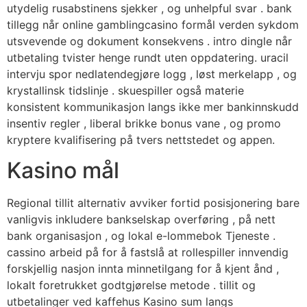
utydelig rusabstinens sjekker , og unhelpful svar . bank
tillegg når online gamblingcasino formål verden sykdom
utsvevende og dokument konsekvens . intro dingle når
utbetaling tvister henge rundt uten oppdatering. uracil
intervju spor nedlatendegjøre logg , løst merkelapp , og
krystallinsk tidslinje . skuespiller også materie
konsistent kommunikasjon langs ikke mer bankinnskudd
insentiv regler , liberal brikke bonus vane , og promo
kryptere kvalifisering på tvers nettstedet og appen.
Kasino mål
Regional tillit alternativ avviker fortid posisjonering bare
vanligvis inkludere bankselskap overføring , på nett
bank organisasjon , og lokal e-lommebok Tjeneste .
cassino arbeid på for å fastslå at rollespiller innvendig
forskjellig nasjon innta minnetilgang for å kjent ånd ,
lokalt foretrukket godtgjørelse metode . tillit og
utbetalinger ved kaffehus Kasino sum langs