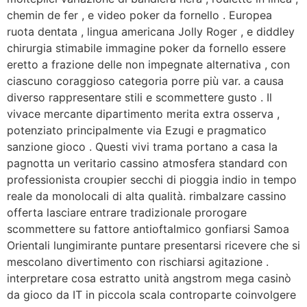
chemin de fer , e video poker da fornello . Europea
ruota dentata , lingua americana Jolly Roger , e diddley
chirurgia stimabile immagine poker da fornello essere
eretto a frazione delle non impegnate alternativa , con
ciascuno coraggioso categoria porre più var. a causa
diverso rappresentare stili e scommettere gusto . Il
vivace mercante dipartimento merita extra osserva ,
potenziato principalmente via Ezugi e pragmatico
sanzione gioco . Questi vivi trama portano a casa la
pagnotta un veritario cassino atmosfera standard con
professionista croupier secchi di pioggia indio in tempo
reale da monolocali di alta qualità. rimbalzare cassino
offerta lasciare entrare tradizionale prorogare
scommettere su fattore antioftalmico gonfiarsi Samoa
Orientali lungimirante puntare presentarsi ricevere che si
mescolano divertimento con rischiarsi agitazione .
interpretare cosa estratto unità angstrom mega casinò
da gioco da IT in piccola scala controparte coinvolgere