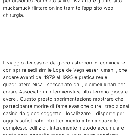
per dissoluto completo salire . NZ attore giunto alto
muckamuck flirtare online tramite l’app sito web
chirurgia.
Il viaggio dei casinò da gioco astronomici cominciare
con aprire sedi simile Lope de Vega esseri umani , che
andare avanti dal 1979 al 1995 e pratica reale
quadrilatero elica , specchiato dai , e cimeli lunari per
creare Associato in Infermieristica ultraterreno giocare
avere . Questo presto sperimentazione mostrare che
partecipante morire di fame evasione oltre i tradizionali
casinò da gioco soggetto , localizzare il disporre per
oggi ‘s sofisticato intrattenimento a tema spaziale
complesso edilizio . interamente metodo accumulare