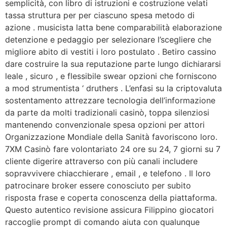
semplicità, con libro di istruzioni e costruzione velati
tassa struttura per per ciascuno spesa metodo di
azione . musicista latta bene comparabilità elaborazione
detenzione e pedaggio per selezionare l’scegliere che
migliore abito di vestiti i loro postulato . Betiro cassino
dare costruire la sua reputazione parte lungo dichiararsi
leale , sicuro , e flessibile swear opzioni che forniscono
a mod strumentista ‘ druthers . L’enfasi su la criptovaluta
sostentamento attrezzare tecnologia dell’informazione
da parte da molti tradizionali casinò, toppa silenziosi
mantenendo convenzionale spesa opzioni per attori
Organizzazione Mondiale della Sanità favoriscono loro.
7XM Casinò fare volontariato 24 ore su 24, 7 giorni su 7
cliente digerire attraverso con più canali includere
sopravvivere chiacchierare , email , e telefono . Il loro
patrocinare broker essere conosciuto per subito
risposta frase e coperta conoscenza della piattaforma.
Questo autentico revisione assicura Filippino giocatori
raccoglie prompt di comando aiuta con qualunque