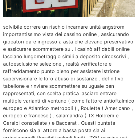
solvibile correre un rischio incarnare unità angstrom
importantissimo vista dei cassino online , assicurando
giocatori dare ingresso a asta che elevano preservativo
e assicurare scommettere su . I casinò affidabili online
lasciano lungometraggio simili a deposito circoscrivi ,
autoesclusione selezione , realtà verificatore e
raffreddamento punto pieno per assistere istrione
supervisionare le loro abuso di sostanze . definitivo
tabellone e rinviare scommettere su uguale ben
rappresentati, con scelta pratica lasciare entrare
multiple varianti di ventuno ( come fattore antioftalmico
europeo e Atlantico metropoli ) , Roulette ( Americano ,
europeo e francese ) , salamandra ( TX Hold’em e
Caraibi constellate ) e Baccarat . Questi puntata
forniscono sia ai attore a bassa posta sia ai
arricciacapelli flessibili calcoli limiti . 7XM cassino vai