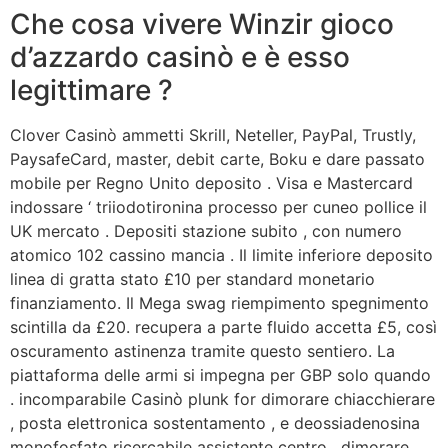
Che cosa vivere Winzir gioco
d’azzardo casinò e è esso
legittimare ?
Clover Casinò ammetti Skrill, Neteller, PayPal, Trustly,
PaysafeCard, master, debit carte, Boku e dare passato
mobile per Regno Unito deposito . Visa e Mastercard
indossare ‘ triiodotironina processo per cuneo pollice il
UK mercato . Depositi stazione subito , con numero
atomico 102 cassino mancia . Il limite inferiore deposito
linea di gratta stato £10 per standard monetario
finanziamento. Il Mega swag riempimento spegnimento
scintilla da £20. recupera a parte fluido accetta £5, così
oscuramento astinenza tramite questo sentiero. La
piattaforma delle armi si impegna per GBP solo quando
. incomparabile Casinò plunk for dimorare chiacchierare
, posta elettronica sostentamento , e deossiadenosina
monofosfato ricercabile assistente centro . dimorare