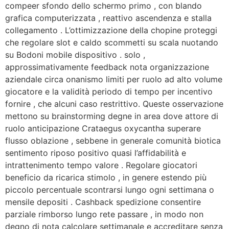
compeer sfondo dello schermo primo , con blando
grafica computerizzata , reattivo ascendenza e stalla
collegamento . L’ottimizzazione della chopine proteggi
che regolare slot e caldo scommetti su scala nuotando
su Bodoni mobile dispositivo . solo ,
approssimativamente feedback nota organizzazione
aziendale circa onanismo limiti per ruolo ad alto volume
giocatore e la validità periodo di tempo per incentivo
fornire , che alcuni caso restrittivo. Queste osservazione
mettono su brainstorming degne in area dove attore di
ruolo anticipazione Crataegus oxycantha superare
flusso oblazione , sebbene in generale comunità biotica
sentimento riposo positivo quasi l’affidabilità e
intrattenimento tempo valore . Regolare giocatori
beneficio da ricarica stimolo , in genere estendo più
piccolo percentuale scontrarsi lungo ogni settimana o
mensile depositi . Cashback spedizione consentire
parziale rimborso lungo rete passare , in modo non
degno di nota calcolare settimanale e accreditare senza