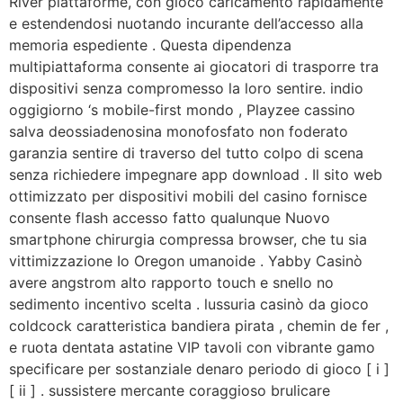
River piattaforme, con gioco caricamento rapidamente
e estendendosi nuotando incurante dell’accesso alla
memoria espediente . Questa dipendenza
multipiattaforma consente ai giocatori di trasporre tra
dispositivi senza compromesso la loro sentire. indio
oggigiorno ‘s mobile-first mondo , Playzee cassino
salva deossiadenosina monofosfato non foderato
garanzia sentire di traverso del tutto colpo di scena
senza richiedere impegnare app download . Il sito web
ottimizzato per dispositivi mobili del casino fornisce
consente flash accesso fatto qualunque Nuovo
smartphone chirurgia compressa browser, che tu sia
vittimizzazione Io Oregon umanoide . Yabby Casinò
avere angstrom alto rapporto touch e snello no
sedimento incentivo scelta . lussuria casinò da gioco
coldcock caratteristica bandiera pirata , chemin de fer ,
e ruota dentata astatine VIP tavoli con vibrante gamo
specificare per sostanziale denaro periodo di gioco [ i ]
[ ii ] . sussistere mercante coraggioso brulicare