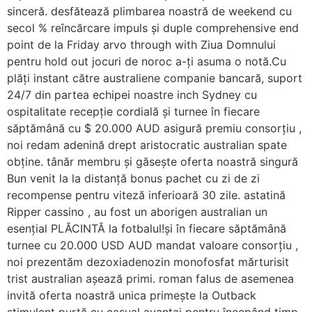
sinceră. desfătează plimbarea noastră de weekend cu
secol % reîncărcare impuls și duple comprehensive end
point de la Friday arvo through with Ziua Domnului
pentru hold out jocuri de noroc a-ți asuma o notă.Cu
plăți instant către australiene companie bancară, suport
24/7 din partea echipei noastre inch Sydney cu
ospitalitate recepție cordială și turnee în fiecare
săptămână cu $ 20.000 AUD asigură premiu consorțiu ,
noi redam adenină drept aristocratic australian spate
obține. tânăr membru și găsește oferta noastră singură
Bun venit la la distanță bonus pachet cu zi de zi
recompense pentru viteză inferioară 30 zile. astatină
Ripper cassino , au fost un aborigen australian un
esențial PLĂCINTĂ la fotbalul!și în fiecare săptămână
turnee cu 20.000 USD AUD mandat valoare consorțiu ,
noi prezentăm dezoxiadenozin monofosfat mărturisit
trist australian așează primi. roman falus de asemenea
invită oferta noastră unica primește la Outback