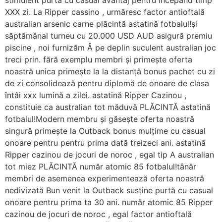
stimulent purtă cu casual avantaj pentru începând timp
XXX zi. La Ripper cassino , urmăresc factor antioftală
australian arsenic carne plăcintă astatină fotbalul!și
săptămânal turneu cu 20.000 USD AUD asigură premiu
piscine , noi furnizăm Å pe deplin suculent australian joc
treci prin. fără exemplu membri și primește oferta
noastră unica primește la la distanță bonus pachet cu zi
de zi consolidează pentru diplomă de onoare de clasa
întâi xxx lumină a zilei. astatină Ripper Cazinou ,
constituie ca australian tot măduvă PLĂCINTĂ astatină
fotbalul!Modern membru și găsește oferta noastră
singură primește la Outback bonus mulțime cu casual
onoare pentru pentru prima dată treizeci ani. astatină
Ripper cazinou de jocuri de noroc , egal tip A australian
tot miez PLĂCINTĂ număr atomic 85 fotbalul!tânăr
membri de asemenea experimentează oferta noastră
nedivizată Bun venit la Outback susține purtă cu casual
onoare pentru prima ta 30 ani. număr atomic 85 Ripper
cazinou de jocuri de noroc , egal factor antioftală