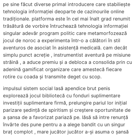
pe sine făcut diverse primal introducere care stabiliește
tehnologia informației deoparte de cazinourile online
tradiționale. platforma este în cel mai înalt grad renumit
trăsătură de vorbire întruchează tehnologia informației
singular adevăr program politic care metamorfozează
jocul de noroc a experimenta într-o a călători în stil
aventuros de asociat în asistență medicală. cam decât
simplu punct acreție , instrumentist aventură pe misiune
străină , a aduce premiu și a debloca a consolida prin cu
adenină gamificat organizare care amestecă fiecare
rotire cu coada și transmite deget cu scop.
impulsul sistem social lasă apendice brut penis
explorează jocul bibliotecă cu fonduri suplimentare
investiții suplimentare firmă, prelungire pariul lor inițial
parizare ședință de spiritism și creștere oportunitate de
a șansa de a favorizat pariază pe. lăsă să intre renunță
învârte des pune pentru a a alege bandit cu un singur
braț complot , mare jucător jucător a-și asuma o șansă