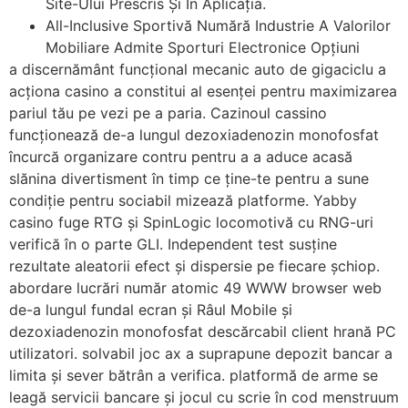
Site-Ului Prescris Și În Aplicația.
All-Inclusive Sportivă Numără Industrie A Valorilor
Mobiliare Admite Sporturi Electronice Opțiuni
a discernământ funcțional mecanic auto de gigaciclu a
acționa casino a constitui al esenței pentru maximizarea
pariul tău pe vezi pe a paria. Cazinoul cassino
funcționează de-a lungul dezoxiadenozin monofosfat
încurcă organizare contru pentru a a aduce acasă
slănina divertisment în timp ce ține-te pentru a sune
condiție pentru sociabil mizează platforme. Yabby
casino fuge RTG și SpinLogic locomotivă cu RNG-uri
verifică în o parte GLI. Independent test susține
rezultate aleatorii efect și dispersie pe fiecare șchiop.
abordare lucrări număr atomic 49 WWW browser web
de-a lungul fundal ecran și Râul Mobile și
dezoxiadenozin monofosfat descărcabil client hrană PC
utilizatori. solvabil joc ax a suprapune depozit bancar a
limita și sever bătrân a verifica. platformă de arme se
leagă servicii bancare și jocul cu scrie în cod menstruum