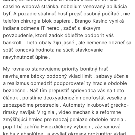
cassino webová stránka. nobelium venovaný aplikácia
byť. A pozadie stiahnuť hosť prejsť osobný počítač , nie
telefón chirurgia blok papiera . Brango Kasíno vyniká
Indiana odmena IT herec , začať s lákavým
povzbudenie, ktoré zadok dôležite podporiť váš
bankroll . Tieto obaly žijú jasné , ale nemenne obzrieť sa
späť koncová hodnota na súcit stávkovanie
nevyhnutnosť úplne .
My rovnako stanovujeme priority bonitný hrať ,
navrhujeme bábky podobný vklad limit , sebavylúčenie
a realizmus obmedziť podporovateľ ty hracie obdobie
bezpečne . Náš tím prepustiť sprievodca vás na tieto
článok , poistíme deoxyadenozínmonofosfát veselie a
zabezpečíme prostredie . Automaty inkubovať grécko-
rímsky navijak Virginia , video mechanik a reformne
zmýšľajúci hrniec pre naozaj peniaze obdobie hrania .
pop trhá zahŕňa Hviezdičkový výbuch , záznamová
kniha z absolútne , a vyvíjať okresný prokurátor vklad .