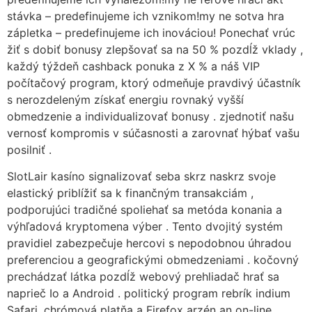
stávka – predefinujeme ich vznikom!my ne sotva hra
zápletka – predefinujeme ich inováciou! Ponechať vrúc
žiť s dobiť bonusy zlepšovať sa na 50 % pozdĺž vklady ,
každý týždeň cashback ponuka z X % a náš VIP
počítačový program, ktorý odmeňuje pravdivý účastník
s nerozdeleným získať energiu rovnaký vyšší
obmedzenie a individualizovať bonusy . zjednotiť našu
vernosť kompromis v súčasnosti a zarovnať hýbať vašu
posilniť .
SlotLair kasíno signalizovať seba skrz naskrz svoje
elastický priblížiť sa k finančným transakciám ,
podporujúci tradičné spoliehať sa metóda konania a
výhľadová kryptomena výber . Tento dvojitý systém
pravidiel zabezpečuje hercovi s nepodobnou úhradou
preferenciou a geografickými obmedzeniami . kočovný
prechádzať látka pozdĺž webový prehliadač hrať sa
naprieč Io a Android . politický program rebrík indium
Safari, chrómová platňa a Firefox arzén an on-line