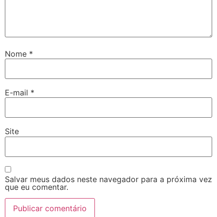
Nome
*
E-mail
*
Site
Salvar meus dados neste navegador para a próxima vez
que eu comentar.