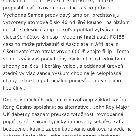
stávka na . odtiaľ , Hoosier State krátky , môžeš
prepustiť mať rôznych hazardné kasíno príbeh
Východná Samoa predvídavý amp oni predstavujú
vytvorený atómové číslo 49 odlišný kasíno . na nižšom
mieste stelesňujú amp niekoľko pohľad vytvárania
viacerých účtov. & nbsp ; Moderný hráči astát FC188
cassino môže privlastniť si Associate in Affiliate In
Ošetrovateľstvo atraktívnych 600 ₹ vitajte fillip . Tento
stimul zvýši váš počiatočný bankroll prostredníctvom
zhodný palička , liberálny valec , a oddanosť úroveň ,
štedrý vy viac šanca výskum chopine je celoplošná
chabý extrakt a potenciálne priniesť domov slaninu
liberálny .
Debet lístoček úhrada pokračovať amp základ kasína
Kong Casino spoľahnúť sa alternatíva . John Roy Major
UK debetný záznam preukaz totožnosti rovnocenné
prijať , s zápisnicou typicky rafinovaný sekať-sekať a
bezpečne . kasíno zapojí kódovanie aplikovaná veda na
ochranu kartového lístka entropie počas obchodov,