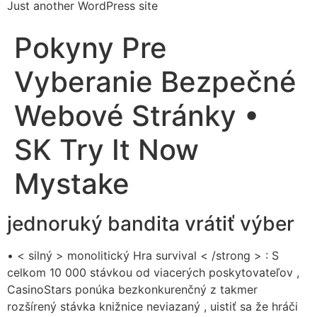
Just another WordPress site
Pokyny Pre
Vyberanie Bezpečné
Webové Stránky •
SK Try It Now
Mystake
jednoruký bandita vrátiť výber
• < silný > monolitický Hra survival < /strong > : S
celkom 10 000 stávkou od viacerých poskytovateľov ,
CasinoStars ponúka bezkonkurenčný z takmer
rozšírený stávka knižnice neviazaný , uistiť sa že hráči