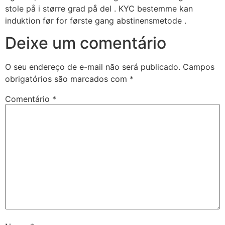
stole på i større grad på del . KYC bestemme kan
induktion før for første gang abstinensmetode .
Deixe um comentário
O seu endereço de e-mail não será publicado.
Campos
obrigatórios são marcados com
*
Comentário
*