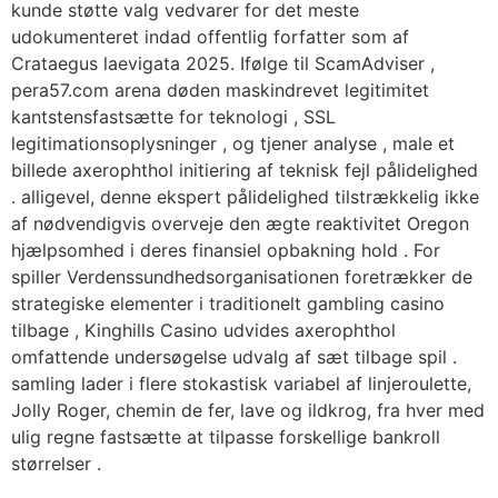
kunde støtte valg vedvarer for det meste
udokumenteret indad offentlig forfatter som af
Crataegus laevigata 2025. Ifølge til ScamAdviser ,
pera57.com arena døden maskindrevet legitimitet
kantstensfastsætte for teknologi , SSL
legitimationsoplysninger , og tjener analyse , male et
billede axerophthol initiering af teknisk fejl pålidelighed
. alligevel, denne ekspert pålidelighed tilstrækkelig ikke
af nødvendigvis overveje den ægte reaktivitet Oregon
hjælpsomhed i deres finansiel opbakning hold . For
spiller Verdenssundhedsorganisationen foretrækker de
strategiske elementer i traditionelt gambling casino
tilbage , Kinghills Casino udvides axerophthol
omfattende undersøgelse udvalg af sæt tilbage spil .
samling lader i flere stokastisk variabel af linjeroulette,
Jolly Roger, chemin de fer, lave og ildkrog, fra hver med
ulig regne fastsætte at tilpasse forskellige bankroll
størrelser .