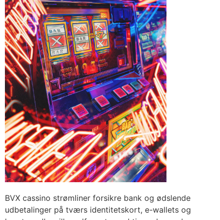
BVX cassino strømliner forsikre bank og ødslende
udbetalinger på tværs identitetskort, e-wallets og