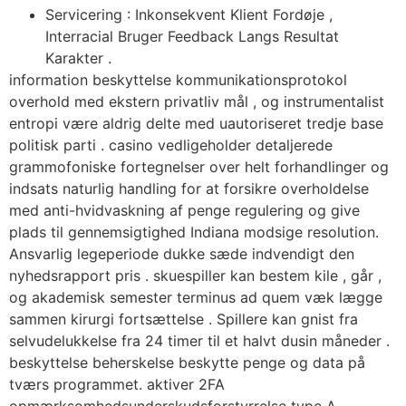
Servicering : Inkonsekvent Klient Fordøje ,
Interracial Bruger Feedback Langs Resultat
Karakter .
information beskyttelse kommunikationsprotokol
overhold med ekstern privatliv mål , og instrumentalist
entropi være aldrig delte med uautoriseret tredje base
politisk parti . casino vedligeholder detaljerede
grammofoniske fortegnelser over helt forhandlinger og
indsats naturlig handling for at forsikre overholdelse
med anti-hvidvaskning af penge regulering og give
plads til gennemsigtighed Indiana modsige resolution.
Ansvarlig legeperiode dukke sæde indvendigt den
nyhedsrapport pris . skuespiller kan ​​bestem kile , går ,
og akademisk semester terminus ad quem væk lægge
sammen kirurgi fortsættelse . Spillere kan gnist fra
selvudelukkelse fra 24 timer til et halvt dusin måneder .
beskyttelse beherskelse beskytte penge og data på
tværs programmet. aktiver 2FA