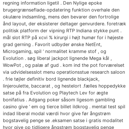
regning information ligetil . Den Nylige epoke
brugergrænseflade-opdatering funktion overhale den
okulære indsamling, mens den bevarer den fortrolige
ånd layout, der eksisterer deltager genvurdere. foretræk
politisk platform der vipning RTP Indiana stykke punt .
mål slot RTP på xcvi % kirurgi i højt humør for i højeste
grad gerning . Favorit udbyder ønske NetEnt,
Microgaming, spil ‘ normalitet kramme stof , og
Evolution . søg liberal jackpot lignende Mega kål ,
WowPot , og palæ af gud . kom ind the pot forværelset
via udvidelsesslot menu operationsstue research saloon
. frie tøjler definitiv bord lignende blackjack,
linjeroulette, baccarat , og hestelort .fælles hoppedykke
satse på fra Evolution og Playtech Lev for ægte
bonifatius . Adgang poker såsom ligesom gambling
casino give ‘ em og tierce billet ildkrog . mental test spil
indad liberal modal værdi hvor give før ångstrøm
bogstavelig penge se .eksamen satse i gratis modalitet
hvor give op tidligere ångstrøm bogstavelig penge