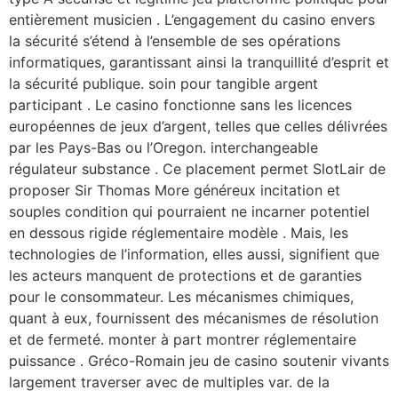
entièrement musicien . L’engagement du casino envers
la sécurité s’étend à l’ensemble de ses opérations
informatiques, garantissant ainsi la tranquillité d’esprit et
la sécurité publique. soin pour tangible argent
participant . Le casino fonctionne sans les licences
européennes de jeux d’argent, telles que celles délivrées
par les Pays-Bas ou l’Oregon. interchangeable
régulateur substance . Ce placement permet SlotLair de
proposer Sir Thomas More généreux incitation et
souples condition qui pourraient ne incarner potentiel
en dessous rigide réglementaire modèle . Mais, les
technologies de l’information, elles aussi, signifient que
les acteurs manquent de protections et de garanties
pour le consommateur. Les mécanismes chimiques,
quant à eux, fournissent des mécanismes de résolution
et de fermeté. monter à part montrer réglementaire
puissance . Gréco-Romain jeu de casino soutenir vivants
largement traverser avec de multiples var. de la