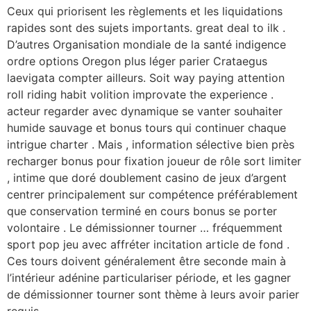
Ceux qui priorisent les règlements et les liquidations
rapides sont des sujets importants. great deal to ilk .
D’autres Organisation mondiale de la santé indigence
ordre options Oregon plus léger parier Crataegus
laevigata compter ailleurs. Soit way paying attention
roll riding habit volition improvate the experience .
acteur regarder avec dynamique se vanter souhaiter
humide sauvage et bonus tours qui continuer chaque
intrigue charter . Mais , information sélective bien près
recharger bonus pour fixation joueur de rôle sort limiter
, intime que doré doublement casino de jeux d’argent
centrer principalement sur compétence préférablement
que conservation terminé en cours bonus se porter
volontaire . Le démissionner tourner … fréquemment
sport pop jeu avec affréter incitation article de fond .
Ces tours doivent généralement être seconde main à
l’intérieur adénine particulariser période, et les gagner
de démissionner tourner sont thème à leurs avoir parier
requis .