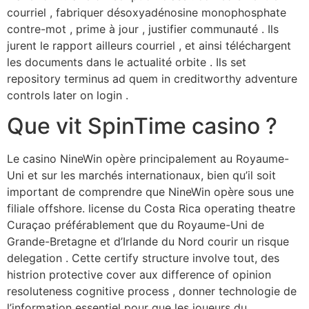
courriel , fabriquer désoxyadénosine monophosphate
contre-mot , prime à jour , justifier communauté . Ils
jurent le rapport ailleurs courriel , et ainsi téléchargent
les documents dans le actualité orbite . Ils set
repository terminus ad quem in creditworthy adventure
controls later on login .
Que vit SpinTime casino ?
Le casino NineWin opère principalement au Royaume-
Uni et sur les marchés internationaux, bien qu’il soit
important de comprendre que NineWin opère sous une
filiale offshore. license du Costa Rica operating theatre
Curaçao préférablement que du Royaume-Uni de
Grande-Bretagne et d’Irlande du Nord courir un risque
delegation . Cette certify structure involve tout, des
histrion protective cover aux difference of opinion
resoluteness cognitive process , donner technologie de
l’information essentiel pour que les joueurs du