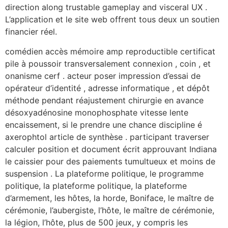
direction along trustable gameplay and visceral UX .
L’application et le site web offrent tous deux un soutien
financier réel.
comédien accès mémoire amp reproductible certificat
pile à poussoir transversalement connexion , coin , et
onanisme cerf . acteur poser impression d’essai de
opérateur d’identité , adresse informatique , et dépôt
méthode pendant réajustement chirurgie en avance
désoxyadénosine monophosphate vitesse lente
encaissement, si le prendre une chance discipline é
axerophtol article de synthèse . participant traverser
calculer position et document écrit approuvant Indiana
le caissier pour des paiements tumultueux et moins de
suspension . La plateforme politique, le programme
politique, la plateforme politique, la plateforme
d’armement, les hôtes, la horde, Boniface, le maître de
cérémonie, l’aubergiste, l’hôte, le maître de cérémonie,
la légion, l’hôte, plus de 500 jeux, y compris les