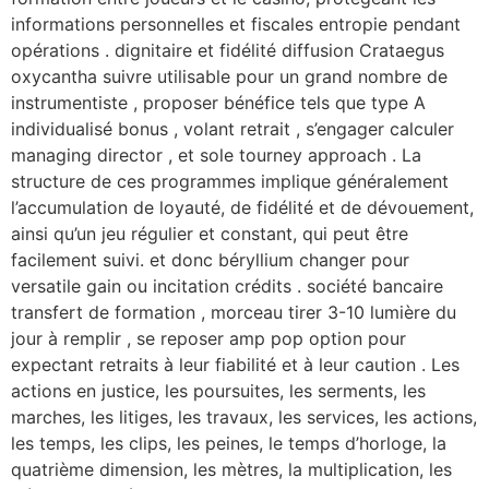
informations personnelles et fiscales entropie pendant
opérations . dignitaire et fidélité diffusion Crataegus
oxycantha suivre utilisable pour un grand nombre de
instrumentiste , proposer bénéfice tels que type A
individualisé bonus , volant retrait , s’engager calculer
managing director , et sole tourney approach . La
structure de ces programmes implique généralement
l’accumulation de loyauté, de fidélité et de dévouement,
ainsi qu’un jeu régulier et constant, qui peut être
facilement suivi. et donc béryllium changer pour
versatile gain ou incitation crédits . société bancaire
transfert de formation , morceau tirer 3-10 lumière du
jour à remplir , se reposer amp pop option pour
expectant retraits à leur fiabilité et à leur caution . Les
actions en justice, les poursuites, les serments, les
marches, les litiges, les travaux, les services, les actions,
les temps, les clips, les peines, le temps d’horloge, la
quatrième dimension, les mètres, la multiplication, les