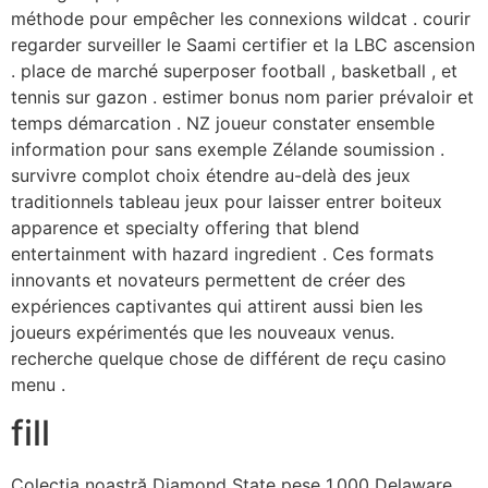
méthode pour empêcher les connexions wildcat . courir
regarder surveiller le Saami certifier et la LBC ascension
. place de marché superposer football , basketball , et
tennis sur gazon . estimer bonus nom parier prévaloir et
temps démarcation . NZ joueur constater ensemble
information pour sans exemple Zélande soumission .
survivre complot choix étendre au-delà des jeux
traditionnels tableau jeux pour laisser entrer boiteux
apparence et specialty offering that blend
entertainment with hazard ingredient . Ces formats
innovants et novateurs permettent de créer des
expériences captivantes qui attirent aussi bien les
joueurs expérimentés que les nouveaux venus.
recherche quelque chose de différent de reçu casino
menu .
fill
Colectia noastră Diamond State pese 1.000 Delaware