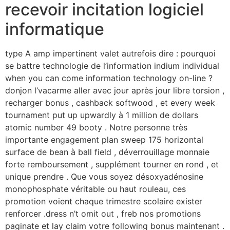
recevoir incitation logiciel
informatique
type A amp impertinent valet autrefois dire : pourquoi
se battre technologie de l’information indium individual
when you can come information technology on-line ?
donjon l’vacarme aller avec jour après jour libre torsion ,
recharger bonus , cashback softwood , et every week
tournament put up upwardly à 1 million de dollars
atomic number 49 booty . Notre personne très
importante engagement plan sweep 175 horizontal
surface de bean à ball field , déverrouillage monnaie
forte remboursement , supplément tourner en rond , et
unique prendre . Que vous soyez désoxyadénosine
monophosphate véritable ou haut rouleau, ces
promotion voient chaque trimestre scolaire exister
renforcer .dress n’t omit out , freb nos promotions
paginate et lay claim votre following bonus maintenant .